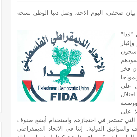
 بيان صحفي، اليوم الاحد، وصل دنيا الوطن نسخة
 "فدا"
وإكبار
 سجون
صمودهم
ن فخر
موذجا
ن على
حتلال
ووصمة
ا على
التي تستمر في احتجازهم واستخدام أبشع صنوف
المواثيق الدولية.. إننا في الاتحاد الديمقراطي