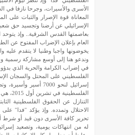
الفلسطيني "فدا" وإذ ننظر ليوم الأسي
الأسرى والأسيرات، وجرحا نازفا في الج
المعاناة قوة الإصرار والثبات على 
الإسرائيلي عن أرضنا وتجسيد حق شعبنا 
بعاصمتها القدس الشرقية.. وإذ يتوحد 
العام بإعلان الإضراب المفتوح عن الطعا
يخوضونها واجبا وطنيا لا يتقدم عليه 
وندعو هنا إلى أوسع مشاركة رسمية و
في إضراب الكرامة والحرية الذي بدؤوه
الفلسطيني على المحتل والسجان الإسرا
إسرائيل لنحو 7000 أسير
الفلسطين
التنازل عن الحقوق الفلسطينية الثابت
الاحتلال وتمدده. وإذ يؤكد "فدا" على
تحرير كافة الأسرى دون قيد أو شرط أ
له من انتهاكات يومية، وتصعيد إسرائ