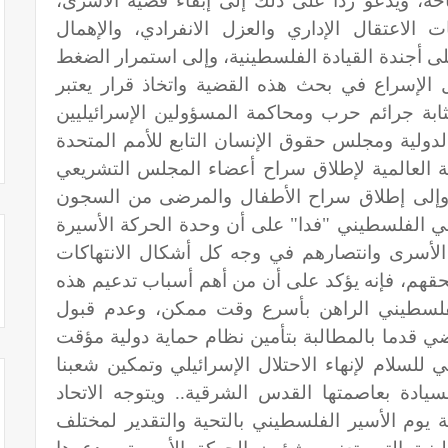
تاحة، ويدعو ردا على ذلك إلى إبقاء قضية الأسرى،
الاعتقال الإداري والعزل الانفرادي، والإهمال
 أجندة القيادة الفلسطينية، وإلى استمرار الضغط
 الإسراع في بحث هذه القضية واتخاذ قرار يعتبر
مثابة جرائم حرب ومحاكمة المسؤولين الإسرائيليين
الدولية ومجلس حقوق الإنسان التابع للأمم المتحدة
 العالمية لإطلاق سراح أعضاء المجلس التشريعي
، وإلى إطلاق سراح الأطفال والمرضى من السجون
قراطي الفلسطيني "فدا" على أن وحدة الحركة الأسيرة
لأسرى وانتصارهم في وجه كل أشكال الانتهاكات
حقهم، فإنه يؤكد على أن من أهم أسباب تدعيم هذه
الفلسطيني الراهن بأسرع وقت ممكن، وعدم قبول
ضي قدما بالمطالبة بتأمين نظام حماية دولية مؤقت
لسلام لإنهاء الاحتلال الإسرائيلي وتمكين شعبنا
يادة بعاصمتها القدس الشرقية.. ويتوجه الاتحاد
 يوم الأسير الفلسطيني بالتحية والتقدير لمختلف