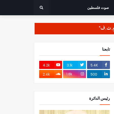
صوت فلسطين
تابعنا
4.2k
3.1k
5.4K
1.8k
2.4k
500
رئيس الدائرة