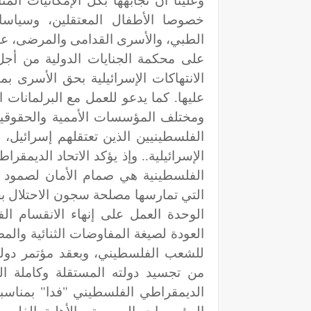
وعلينا أن نجابهها بكل الإمكانيات الم
خصوصا الأطفال المعتقلين، وسياسات 
الطبي، والأسرى القدامى والمرضى، على
على محكمة الجنايات الدولية من أجل
الانتهاكات الإسرائيلية بحق الأسرى ب
عليها. كما يدعو للعمل مع البرلمانات 
ومختلف المؤسسات الأممية والحقوقية
الفلسطينيين الذين تعتقلهم إسرائيل
الإسرائيلية.. وإذ يؤكد الاتحاد الديم
الفلسطينية هي صمام الأمان لصمود ا
التي تمارسها مصلحة سجون الاحتلال ب
الوحدة العمل على إنهاء الانقسام 
العودة لصيغة المفاوضات الثنائية والم
للشعب الفلسطيني، وبعقد مؤتمر دولي ل
من تجسيد دولته المستقلة وكاملة الس
الديمقراطي الفلسطيني "فدا" بمناسبة