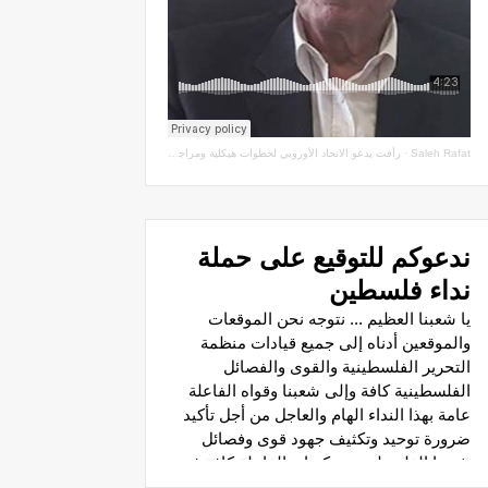
Saleh Rafat
·
رأفت يدعو الاتحاد الأوروبي لخطوات هيكلية ومراجعة اتفاقيات الشراكة مع سلطة الاحتلال