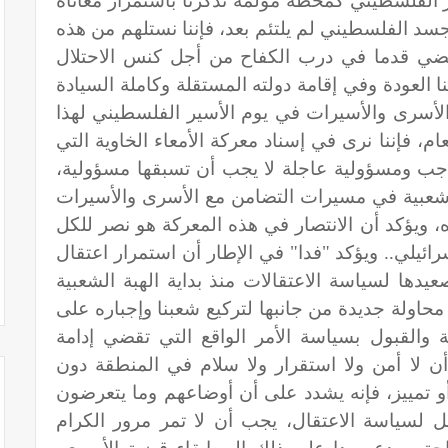
ر الفلسطيني كمحطة مؤلمة تذكرنا باستمرار معاناة
سد الفلسطيني لم يلتئم بعد، فإننا نستلهم من هذه
المضي قدما في درب الكفاح من أجل كنس الاحتلال
العودة وفي إقامة دولته المستقلة وكاملة السيادة
الأسرى والأسيرات في يوم الأسير الفلسطيني لهذا
م، فإننا نرى في إسناد معركة الأمعاء الخاوية التي
واجب ومسؤولية عاجلة لا يجب أن تسبقها مسؤولية،
شعبية في مسيرات التضامن مع الأسرى والأسيرات
، ويؤكد أن الانتصار في هذه المعركة هو نصر للكل
ئيلي.. ويؤكد "فدا" في الإطار أن استمرار اعتقال
 وأسيرة، وتصعيدها لسياسة الاعتقالات منذ بداية الهبة الشعبية
ية في تشرين أول 2015، هي محاولة جديدة من جانبها لتركيع شعبنا وإجباره على
ة والقبول بسياسة الأمر الواقع التي تقضي إدامة
 أن لا أمن ولا استقرار ولا سلام في المنطقة دون
و تمييز، فإنه يشدد على أن أوضاعهم وما يتعرضون
يل لسياسة الاعتقال، يجب أن لا تمر مرور الكرام