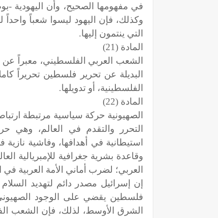
في مفهومها الصحيح، وأن اليهودية -بو
وكذلك، فإن اليهود ليسوا شعباً واحداً
التي ينتمون إليها.
المادة (21)
الشعب العربي الفلسطيني، معبراً عن ذ
البديلة عن تحرير فلسطين تحريراً كامل
الفلسطينية، أو تدويلها.
المادة (22)
الصهيونية حركة سياسية مرتبطة ارتباطاً 
التحرر والتقدم في العالم، وهي حرك
استيطانية في أهدافها، وفاشية نازية ف
وقاعدة بشرية جغرافية للإمبريالية الع
العربي؛ لضرب أماني الأمة العربية في ا
إن إسرائيل مصدر دائم لتهديد السلام
فلسطين يقضي على الوجود الصهيوني و
الشرق الأوسط، لذلك، فإن الشعب الف