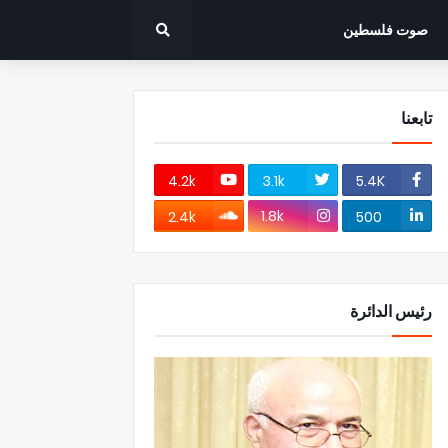
صوت فلسطين
تابعنا
4.2k
3.1k
5.4K
1.8k
2.4k
500
رئيس الدائرة