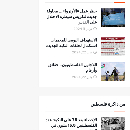
حظر عمل «الأونروا»... محاولة
جديدة لتكريس سيطرة الاحتلال
على القدس
نونبر 11, 2024
الاستهداف اليومي للمخيمات
استكمال لحلقات النكبة الجديدة
يناير 22, 2024
اللاجئون الفلسطينيون.. حقائق
وأرقام
يناير 22, 2024
من ذاكرة فلسطين
الإحصاء بعد 78 على النكبة: عدد
الفلسطينيين 15.5 مليون في