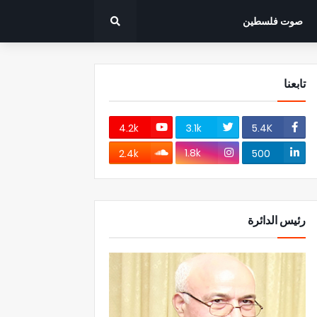
صوت فلسطين
تابعنا
4.2k
3.1k
5.4K
1.8k
2.4k
500
رئيس الدائرة