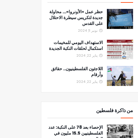
حظر عمل «الأونروا»... محاولة
جديدة لتكريس سيطرة الاحتلال
على القدس
نونبر 11, 2024
الاستهداف اليومي للمخيمات
استكمال لحلقات النكبة الجديدة
يناير 22, 2024
اللاجئون الفلسطينيون.. حقائق
وأرقام
يناير 22, 2024
من ذاكرة فلسطين
الإحصاء بعد 78 على النكبة: عدد
الفلسطينيين 15.5 مليون في