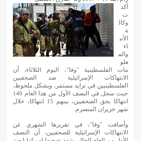
أكد
ت
وكال
ة
الأنب
اء
والم
علو
مات الفلسطينية "وفا"، اليوم الثلاثاء، أن
الانتهاكات الإسرائيلية ضد الصحفيين
الفلسطينيين في تزايد مستمر، وبشكل ملحوظ،
حيث سجل في النصف الأول من هذا العام 140
انتهاكا بحق الصحفيين، بينهم 15 انتهاكا، خلال
شهر حزيران المنصرم.
وأضافت "وفا"، في تقريرها الشهري عن
الانتهاكات الإسرائيلية للصحفيين، أن النصف
الأول من العام الحالي شهد تصعيدا إسرائيليا ضد