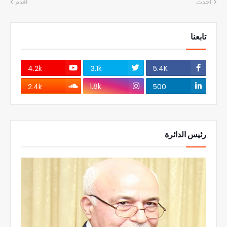
أحدث
أقدم
تابعنا
4.2k
3.1k
5.4K
1.8k
2.4k
500
رئيس الدائرة