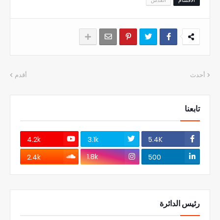
الاقسام
القدس
أحدث
أقدم
تابعنا
4.2k
3.1k
5.4K
1.8k
2.4k
500
رئيس الدائرة