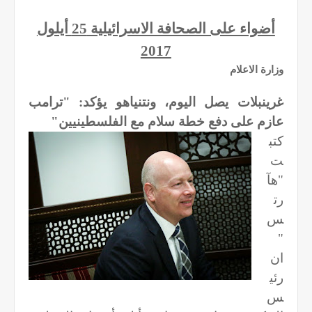
أضواء على الصحافة الاسرائيلية 25 أيلول
2017
وزارة الاعلام
غرينبلات يصل اليوم، ونتنياهو يؤكد: "ترامب
عازم على دفع خطة سلام مع الفلسطينيين"
كتب
ت
"هآ
رت
س
"
ان
رئي
س