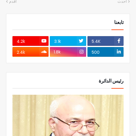
أحدث
أقدم
تابعنا
4.2k
3.1k
5.4K
1.8k
2.4k
500
رئيس الدائرة