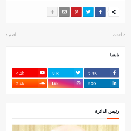
أحدث
أقدم
تابعنا
4.2k
3.1k
5.4K
1.8k
2.4k
500
رئيس الدائرة