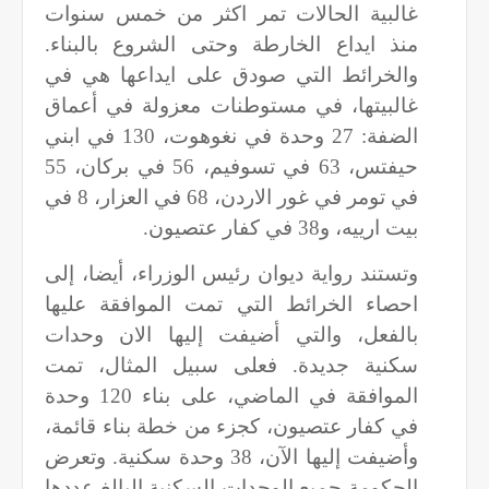
غالبية الحالات تمر اكثر من خمس سنوات
منذ ايداع الخارطة وحتى الشروع بالبناء.
والخرائط التي صودق على ايداعها هي في
غالبيتها، في مستوطنات معزولة في أعماق
الضفة: 27 وحدة في نغوهوت، 130 في ابني
حيفتس، 63 في تسوفيم، 56 في بركان، 55
في تومر في غور الاردن، 68 في العزار، 8 في
بيت ارييه، و38 في كفار عتصيون.
وتستند رواية ديوان رئيس الوزراء، أيضا، إلى
احصاء الخرائط التي تمت الموافقة عليها
بالفعل، والتي أضيفت إليها الان وحدات
سكنية جديدة. فعلى سبيل المثال، تمت
الموافقة في الماضي، على بناء 120 وحدة
في كفار عتصيون، كجزء من خطة بناء قائمة،
وأضيفت إليها الآن، 38 وحدة سكنية. وتعرض
الحكومة جميع الوحدات السكنية البالغ عددها