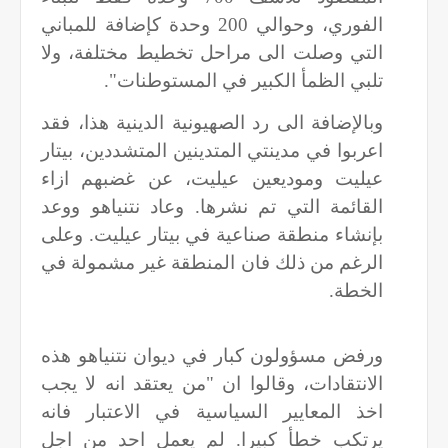
الفوري، وحوالي 200 وحدة كإضافة للمباني
التي وصلت الى مراحل تخطيط مختلفة، ولا
تلبي الظمأ الكبير في المستوطنات".
وبالإضافة الى رد الصهيونية الدينية هذا، فقد
اعربوا في مدينتي المتدينين المتشددين، بيتار
عيليت وموديعين عيليت، عن غضبهم ازاء
القائمة التي تم نشرها. وعاد نتنياهو ووعد
بإنشاء منطقة صناعية في بيتار عيليت. وعلى
الرغم من ذلك فان المنطقة غير مشمولة في
الخطة.
ورفض مسؤولون كبار في ديوان نتنياهو هذه
الانتقادات، وقالوا ان "من يعتقد انه لا يجب
اخذ المعايير السياسية في الاعتبار فانه
يرتكب خطأ كبيرا. لم يعمل احد من اجل