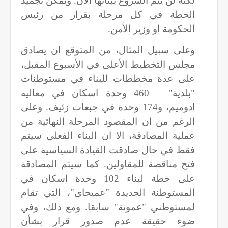
لكنه لن يتم الشروع ببنائها الان. ويمكن تجميد
الخطة في كل مرحلة بقرار من رئيس
الحكومة او وزير الأمن.
وعلى سبيل المثال، من المتوقع ان يصادق
مجلس التخطيط الأعلى في الأسبوع المقبل،
على عدة مخططات للبناء في مستوطنات
"بلدية" – 460 وحدة اسكان في معاليه
ادوميم، و174 وحدة في جبعات زئيف. وعلى
الرغم من ان المقصود المرحلة النهائية من
عملية المصادقة، الا ان البناء الفعلي سيتم
فقط في حال صادقت القيادة السياسية على
فتح مناقصة للمقاولين. كما سيتم المصادقة
على خطة لبناء 102 وحدة اسكان في
المستوطنة الجديدة "عميحاي"، التي تقام
لمستوطني "عمونة" سابقا. ومع ذلك، وفي
ضوء حقيقة عدم صدور قرار بشأن