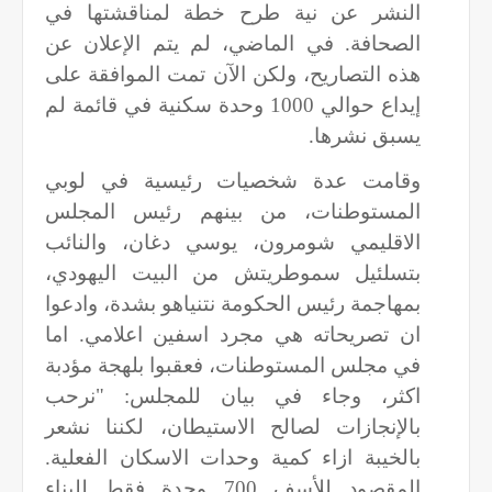
النشر عن نية طرح خطة لمناقشتها في
الصحافة. في الماضي، لم يتم الإعلان عن
هذه التصاريح، ولكن الآن تمت الموافقة على
إيداع حوالي 1000 وحدة سكنية في قائمة لم
يسبق نشرها.
وقامت عدة شخصيات رئيسية في لوبي
المستوطنات، من بينهم رئيس المجلس
الاقليمي شومرون، يوسي دغان، والنائب
بتسلئيل سموطريتش من البيت اليهودي،
بمهاجمة رئيس الحكومة نتنياهو بشدة، وادعوا
ان تصريحاته هي مجرد اسفين اعلامي. اما
في مجلس المستوطنات، فعقبوا بلهجة مؤدبة
اكثر، وجاء في بيان للمجلس: "نرحب
بالإنجازات لصالح الاستيطان، لكننا نشعر
بالخيبة ازاء كمية وحدات الاسكان الفعلية.
المقصود للأسف 700 وحدة فقط للبناء