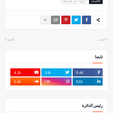
الاقسام
اضواء على الصحافة
أحدث
أقدم
تابعنا
4.2k
3.1k
5.4K
1.8k
2.4k
500
رئيس الدائرة