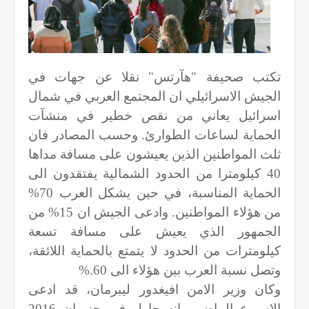
تكتب صحيفة "هآرتس" نقلا عن جهات في
الجيش الاسرائيلي ان المجتمع العربي في شمال
اسرائيل يعاني من نقص خطير في منشآت
الحماية لساعات الطوارئ. وحسب المصادر فان
ثلث المواطنين الذين يعيشون على مسافة مداها
40 كيلومترا من الحدود الشمالية يفتقدون الى
الحماية المناسبة، في حين يشكل العرب 70%
من هؤلاء المواطنين. وادعى الجيش ان 15% من
الجمهور الذي يعيش على مسافة تسعة
كيلومترات من الحدود لا يتمتع بالحماية اللائقة،
وتصل نسبة العرب بين هؤلاء الى 60
%.
وكان وزير الامن افيغدور ليبرمان، قد ادعى
الاسبوع الماضي، انه حاول في حزيران 2016