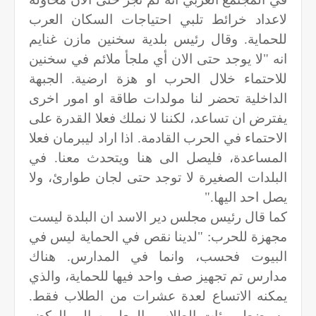
لاعداد خرائط تلبي احتياجات السكان العرب
للحماية. وقال رئيس بلدية سخنين مازن غنايم
انه "لا يوجد حتى الان أي ملجأ ملائم في سخنين
للاحتماء خلال الحرب او هزة ارضية. الجبهة
الداخلية تحضر لنا مولدات طاقة او امور اخرى
يفترض ان تساعد، لكننا لا نملك فعلا القدرة على
الاحتماء في الحرب القادمة. اذا اراد ليبرمان فعلا
المساعدة، فليصل الى هنا ويتحدث معنا. في
البلدات الصغيرة لا توجد حتى لجان طوارئ، ولا
يصل احد اليها
".
كما قال رئيس مجلس دير الاسد ان البلدة ليست
مجهزة للحرب: "لدينا نقص في الحماية ليس في
البيوت فحسب، وانما في المدارس. هناك
مدارس تم تجهيز صف واحد فيها للحماية، والذي
يمكنه الاتساع لعدة عشرات من الطلاب فقط.
وسيضطر مئات الطلاب والمعلمين الى الركض