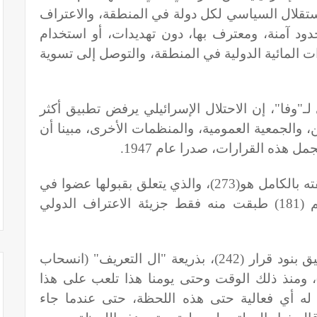
استقلال السياسي لكل دولة في المنطقة، والاعتراف
ود آمنة، ومعترف بها، دون تهديدات، أو استخدام
ت المائية الدولية في المنطقة، والتوصل إلى تسوية
ـ"وفا"، إن الاحتلال الإسرائيلي يرفض تطبيق أكثر
من، والجمعية العمومية، والمنظمات الأخرى، مبينا أن
ل هذه القرارات، صدرا عام 1947
.
وبهذا الصدد، أوضح أن القرار الذي طبقته بالكامل هو(273)، والذي يتعلق بقبولها عضوا في
الأمم المتحدة، مشيرا إلى القرار رقم (181) طبقت منه فقط جزيئة الاعتراف الدولي
وأشار إلى أن اسرائيل تتهرب من تطبيق بنود قرار (242)، بذريعة "ال التعريف" (انسحاب
، ومنذ ذلك الوقت وحتى يومنا هذا تلعب على هذا
 له أي فعالية حتى هذه اللحظة، حتى عندما جاء