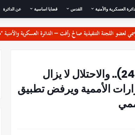
دائرة العسكرية والأمنية
القدس
قضايا اساسية
عن الدائرة
50 عاما على قرار (242).. والاحتلال لا يزال
ارات الأممية ويرفض تطبيق