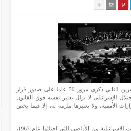
وفا- يصادف الثاني والعشرون من تشرين الثاني ذكرى مرور 50 عاما على صدور قرار
ن الدولي رقم (242)، والاحتلال الإسرائيلي لا يزال يعتبر نفسه فوق القانون
ارات الأممية، ولا يعتبرها ملزمة له، إلا فيما يخص
نص على ضرورة انسحاب القوات الإسرائيلية من الأراضي التي احتلتها عام 1967،