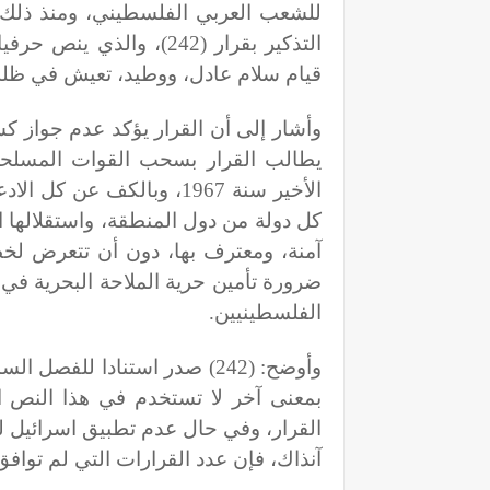
للشعب العربي الفلسطيني، ومنذ ذلك ا
التذكير بقرار (242)، و
قيام سلام عادل، ووطيد، تعيش في ظله 
وأشار إلى أن القرار يؤكد عدم جواز 
يطالب القرار بسحب القوات المسلحة ال
الأخير سنة 1967، وبالكف 
كل دولة من دول المنطقة، واستقلالها
آمنة، ومعترف بها، دون أن تتعرض لخطر 
ضرورة تأمين حرية الملاحة البحرية في 
الفلسطينيين
.
وأوضح: (242) صدر استنادا لل
بمعنى آخر لا تستخدم في هذا النص ا
القرار، وفي حال عدم تطبيق اسرائيل له
آنذاك، فإن عدد القرارات التي لم توافق