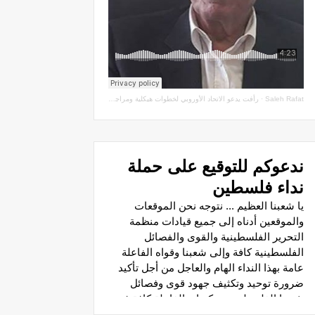
Saleh Rafat
·
رأفت يدعو الاتحاد الأوروبي لخطوات هيكلية ومراجعة اتفاقيات الشراكة مع سلطة الاحتلال