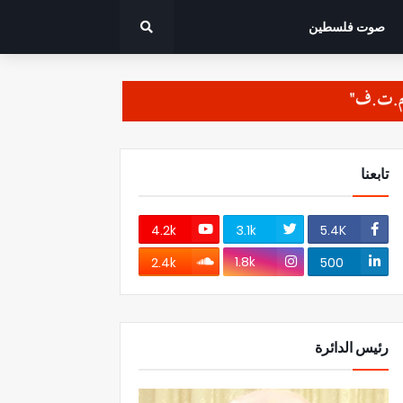
صوت فلسطين
تابعنا
4.2k
3.1k
5.4K
1.8k
2.4k
500
رئيس الدائرة