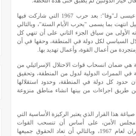
ال خيار الدولتين لم يطبق حتى هذه اللحظة
.
وعن سبب صدور قرار (242)، أضاف عيسى لـ"وفا": بعد حرب 1967 التي شاركت فيها
ل انتهت بما يسمى "بحرب الأيام الستة"، وبالتالي
ه الأولى من سياق الجزء الثاني على أن تنهي كل
لال السياسي لكل دولة في المنطقة، وحقها في أن
جردة من أعمال القوة، وأعمال تهديد بها
.
ة هي ضمان انسحاب قوات الاحتلال الإسرائيلي من
ة في الممرات الدولية لدول من المنطقة، وتحقيق
ن حدود كل دولة في المنطقة، وحدود استقلالها
 طريق اجراءات من بينها انشاء مناطق منزوعة
صياغة هذا القرار الذي يعتبر الركيزة الأساسية التي
ص مجلس الأمن، على أساس أن تنسحب القوات
الاسرائيلية حتى حدود الرابع من حزيران لعام 1967، وبالتالي أن تعاد الحقوق جميعها