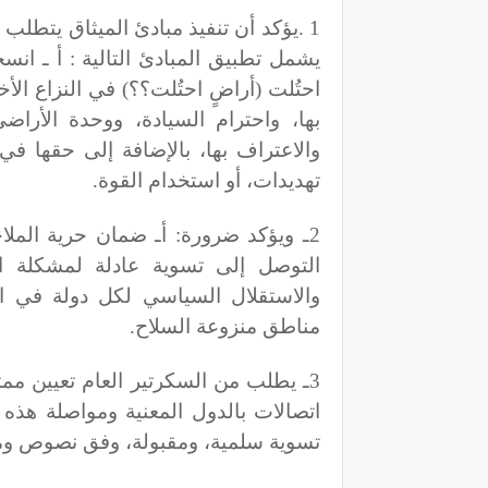
1
.
يؤكد أن تنفيذ مبادئ الميثاق يتطلب
يشمل تطبيق المبادئ التالية : أ ـ انس
احتُلت (أراضٍ احتُلت؟؟) في النزاع ال
بها، واحترام السيادة، ووحدة الأرا
والاعتراف بها، بالإضافة إلى حقها 
تهديدات، أو استخدام القوة
.
2ـ ويؤكد ضرورة: أـ ضمان حرية الملا
التوصل إلى تسوية عادلة لمشكلة ا
والاستقلال السياسي لكل دولة في ال
مناطق منزوعة السلاح
.
3ـ يطلب من السكرتير العام تعيين م
اتصالات بالدول المعنية ومواصلة هذه 
تسوية سلمية، ومقبولة، وفق نصوص ومب