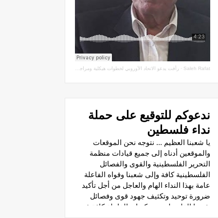
Saleh Rafat
·
رأفت يدعو الاتحاد الأوروبي لخطوات هيكلية ومراجعة اتفاقيات الشراكة مع سلطة الاحتلال