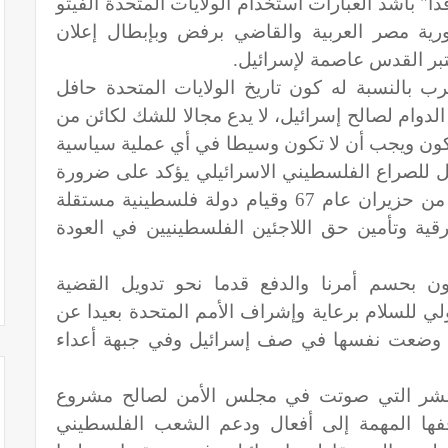
ا" بأشد العبارات استخدام الولايات المتحدة الفيتو
ية مصر العربية والقاضي برفض وبإبطال إعلان
عتبر القدس عاصمة لإسرائيل
.
رب بالنسبة له كون تاريخ الولايات المتحدة حافل
 الدوام لصالح إسرائيل، لا يدع مجالا للشك لكائن من
تكون ويجب أن لا تكون وسيطا في أي عملية سياسية
للصراع الفلسطيني الاسرائيلي يؤكد على ضرورة
الانسحاب الاسرائيلي إلى حدود الرابع من حزيران عام 67 وقيام دولة فلسطينية مستقلة
قية وتأمين حق اللاجئين الفلسطينيين في العودة
ون بحسم أمرنا والدفع قدما نحو تدويل القضية
لي للسلام برعاية وإشراف الأمم المتحدة بعيدا عن
ها وضعت نفسها في صف إسرائيل وفي جبهة أعداء
 عشر التي صوتت في مجلس الأمن لصالح مشروع
قفها المهمة إلى أفعال ودعم الشعب الفلسطيني