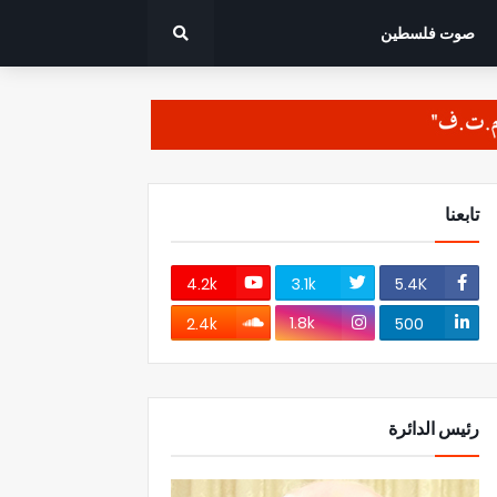
صوت فلسطين
تابعنا
4.2k
3.1k
5.4K
1.8k
2.4k
500
رئيس الدائرة