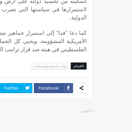
لتمكينه من تجسيد دولته على أرض و
لاستمرارها في سياستها التي تضرب ع
الدولية
.
كما دعا "فدا" إلى استمرار جماهير شع
الأمريكية المشؤومة، ويحيي كل الجما
الفلسطيني في هبته ضد قرار ترامب المد
الاقسام
بيانات صحفية وتصريحات
Twitter
Facebook
أحدث