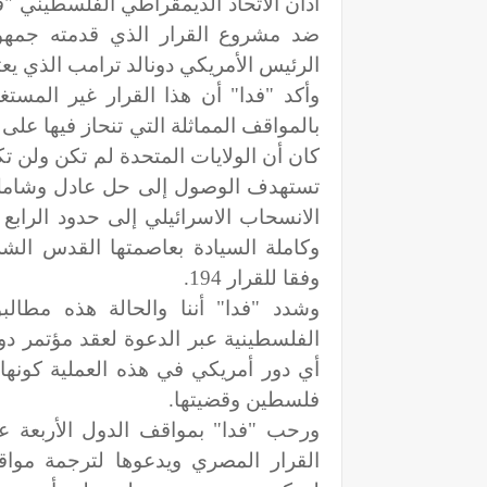
أدان الاتحاد الديمقراطي الفلسطيني "فد
ضد مشروع القرار الذي قدمته جمهور
الرئيس الأمريكي دونالد ترامب الذي ي
وأكد "فدا" أن هذا القرار غير المستغ
بالمواقف المماثلة التي تنحاز فيها على
كان أن الولايات المتحدة لم تكن ولن 
تستهدف الوصول إلى حل عادل وشامل 
وكاملة السيادة بعاصمتها القدس الشر
وفقا للقرار 194
.
وشدد "فدا" أننا والحالة هذه مطالب
الفلسطينية عبر الدعوة لعقد مؤتمر دو
أي دور أمريكي في هذه العملية كون
فلسطين وقضيتها
.
ورحب "فدا" بمواقف الدول الأربعة
القرار المصري ويدعوها لترجمة موا