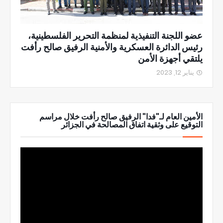
عضو اللجنة التنفيذية لمنظمة التحرير الفلسطينية،
رئيس الدائرة العسكرية والأمنية الرفيق صالح رأفت
يلتقي أجهزة الأمن
يناير 12, 2023
الأمين العام لـ"فدا" الرفيق صالح رأفت خلال مراسم
التوقيع على وثقية اتفاق المصالحة في الجزائر