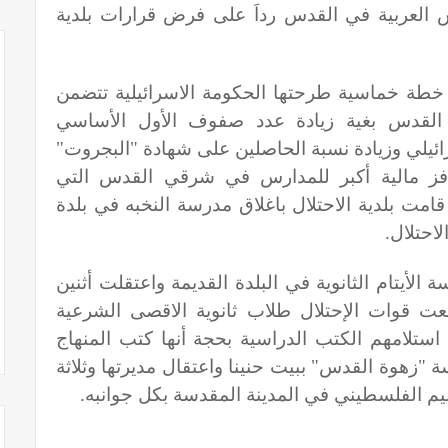
 العربية في القدس رداَ على فرض قرارات بلدية
ى خطة خماسية طرحتها الحكومة الاسرائيلية تتضمن
لقدس بغية زيادة عدد صفوف الأول الأساسي
اسرائيلي وزيادة نسبة الحاصلين على شهادة "البجروت"
فز مالية أكبر للمدارس في شرقي القدس التي
قامت بلدية الاحتلال باغلاق مدرسة النخبه في بلدة
لاحتلال
.
لأيتام الثانوية في البلدة القديمة واعتقلت أثنين
عت قوات الإحتلال طلاب ثانوية الاقصى الشرعية
استلامهم الكتب الدراسية بحجة أنها كتب المنهاج
 "زهوة القدس" ببيت حنينا واعتقال مديرتها وثلاثة
ليم الفلسطيني في المدينة المقدسة بكل جوانبه
.