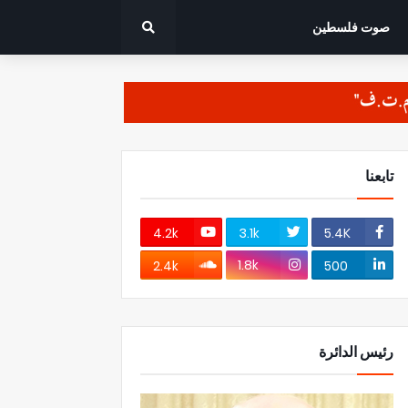
صوت فلسطين
تابعنا
4.2k
3.1k
5.4K
1.8k
2.4k
500
رئيس الدائرة