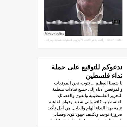
Saleh Rafat
·
رأفت يدعو الاتحاد الأوروبي لخطوات هيكلية ومراجعة اتفاقيات الشراكة مع سلطة الاحتلال