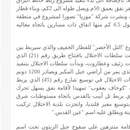
اب المغاربة، بالإضافة الى بدء تنفيذ مشروع ربط حائط البراق
بالقطار القادم من تل ابيب من خلال حفر نفق بعمق 50م ويصل طوله الى 2كم، وبناء قطار
ن، ونشرت شركة "موريا" تصورا لمشروع في منطقة
التلة الفرنسية تشمل شبكة انفاق بطول 4.5 كم منها انفاق ذات مسارين باتجاه معاليه
وع "التل الأخضر" للقطار الخفيف والذي سيربط بين
التلة الفرنسية والجامعة العبرية، وقامت سلطات الاحتلال بافتتاح طريق رقم (21) الذي
زئيف وعطاروت، وبدأت سلطات الاحتلال بتنفيذ
المقطع الأميركي من شارع الطوق والذي يمر من أراضي جبل المكبر ويصادر 1200 دونم
من اراضي المواطنين، وشرعت سلطات الاحتلال في توسيع شارع رقم (45) الذي يربط
"كوخاف يعقوب" تمهيدا لأقامة نفق يسهل تحرك
طنين من شارع رقم (443) الذي يربط تل أبيب بالقدس باتجاه مستوطنات شرق
 بتوسيع معبر قلنديا، وانجزت بلدية الاحتلال تركيب
ينة ويطلق عليه اسم "عين القدس
".
 إقامة متنزهين على سفوح جبل الزيتون تحت اسم