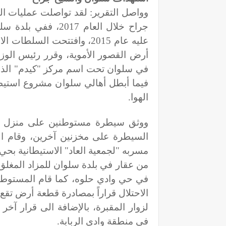
وواصل التقرير: لقد تواصلت عمليات ال
جراح خلال العام 17
عليه عام 2015، وافتتحت ال
أرض القصور الأموية، وقرر رئيس الوزرا
في سلوان تحت اسم مركز "كيدم" الذي 
فيما أبطل أهالي سلوان مشروع استي
الهوا
.
ووثق سيطرة مستوطنين على منزل بالق
السيطرة على مخزنين آخرين، وقام 
مسربه "لجمعية العاد" الاستيطانية بحي
من عقار في بلدة سلوان للمزاد المغلق
في حي وادي حلوه، كما قام المستوطن
لزوار المقبرة، بالإضافة الى قرار آ
في منطقة وادي الربابة
.