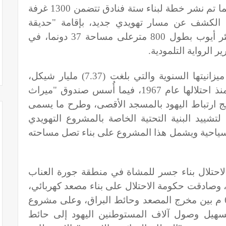
"عوزيا " و"متنزه منتصف الارتفاع "، فيما تم نشر خطة لبناء ستة فنادق تتضمن 1300 غرفة
 الكشف عن مسار تهويدي جديد، بإقامة "حديقة
وطنية"، تبدأ من بركة السلطان إلى بئر أيوب بطول 800 مترعلى مساحة 37 دونما، في
 الرواية التلمودية
.
وأضاف: وصادقت بلدية الاحتلال على ميزانيتها السنوية والتي بلغت (7.37) مليار شيكل،
وهي أضخم ميزانية في تاريخ المدينة منذ احتلالها عام 1967، فيما أُسس صندوق "ميراث
يج ارتباط اليهود بالمسجد الأقصى، وطرح ما يسمى
شييد البنية التحتية الخاصة بالمشروع التهويدي
ياحية ويشمل هذا المشروع على بناء تصل مساحته
الاحتلال بناء جسر للمشاة في منطقة جورة العناب
 وصادقت حكومة الاحتلال على بناء مصعد كهربائي،
وصادقت ايضا على حفر نفق بطول 65 م بين مخرج المصعد وحائط البراق، وعلى مشروع
تسهيل وصول آلاف المستوطنين اليهود إلى حائط