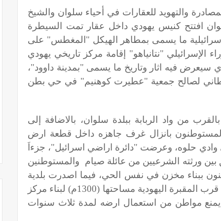
مصادرة والتهويد للعقارات في أحياء سلوان والشيخ
20، ففي بلدة سلوان افتتح كنيس يهودي داخل عقار تمت السيطرة
سلطات الاسرائيلية ما يسمى بمطاهر الهيكل "المغطس" على
ء الإسرائيلي "نتانياهو" إقامة مركز تاريخي يهودي
سيعرض فيه اثار وتاريخ ما يسمى "بمدينة داوود"،
طاني لصالح جمعية "عطيرت كوهنيم" في حي بطن
رب من واد الربابة ببلدة سلوان، بالاضافة إلى
المستوطنون بانزال غرف جاهزه داخل قطعة ارض
 وادي حلوه، وعرضت "دائرة اراضي اسرائيل"، جزءاَ
 بين ورثته الشرعيين من عائلة صيام والمستوطنين
ون ببناء مخزن في نفس الحي، فيما اصدرت بلدية
الاحتلال قراراً بمصادرة قطعة أرض تقع قرب المقبرة اليهودية مساحتها (1300م) لبناء مركز
خر يمنع مواطن من استعمال ارضه لمدة ثلاث سنوات