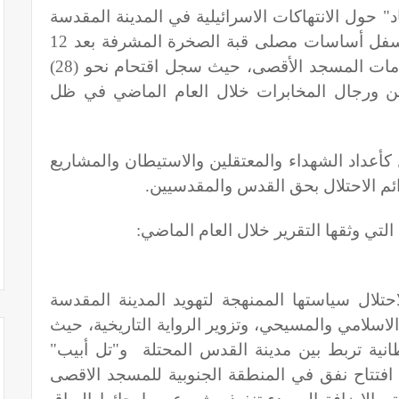
 حول الانتهاكات الاسرائيلية في المدينة المقدسة
خلال عام 2017 افتتاح كنيس يهودي أسفل أساسات مصلى قبة الصخرة المشرفة بعد 12
سنة من الحفر والتنقيب، وتكثف اقتحامات المسجد الأقصى، حيث سجل اقتحام نحو (28)
نين ورجال المخابرات خلال العام الماضي في ظل
ل كأعداد الشهداء والمعتقلين والاستيطان والمشاريع
ائم الاحتلال بحق القدس والمقدسيين
.
التي وثقها التقرير خلال العام الماضي
:
تلال سياستها الممنهجة لتهويد المدينة المقدسة
عها العربي الاسلامي والمسيحي، وتزوير الرواية التاريخية، حيث
طانية تربط بين مدينة القدس المحتلة و"تل أبيب"
 افتتاح نفق في المنطقة الجنوبية للمسجد الاقصى