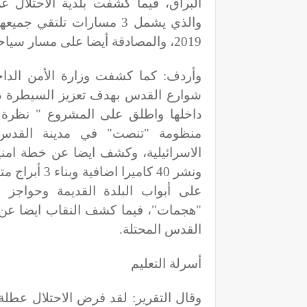
البراق، فيما كشفت بلدية الاحتلال 
والذي يشمل 3 مسارات تلتقي
2019، والمصادقة أيضا على مسار سياحي الذي عدً القدس جزءاً من دولة إسرائيل
وأردف: كما كشفت وزارة الأمن الدا
شوارع القدس بهدف تعزيز السيطرة دا
داخلها واطلق على المشروع " نظرة 
منظومة "تنصت" في مدينة القدس، 
ونشر 40 كامي
على أبواب البلدة القديمة وحواجز م
القدس المحتلة
.
أسرلة التعليم
وقال التقرير: لقد فرض الاحتلال عطل