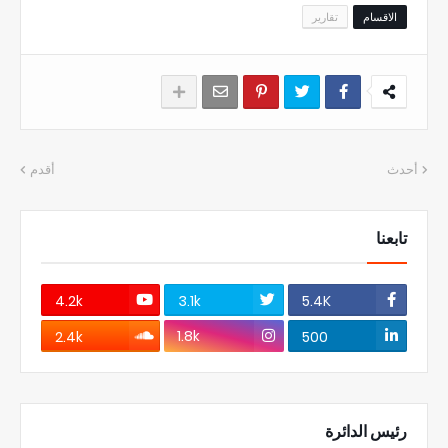
الاقسام
تقارير
أحدث
أقدم
تابعنا
4.2k
3.1k
5.4K
1.8k
2.4k
500
رئيس الدائرة