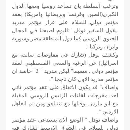
وترغب السلطة بان تساعد روسيا ومعها الدول
الكبرى(الصين وفرنسا وبريطانيا وامريكا) بعقد
مؤتمر دولي للسلام على غرار مؤتمر مدريد
.يقول السفير نوفل ":اليوم اصبحنا في المجال
الحيوي الروسي كما دول المنطقة مصر وسورية
وايران وتركيا".
وكشف نوفل (شارك في مفاوضات سابقة مع
اسرائيل) عن الرغبة والسعي الفلسطيني لعقد
مؤتمر دولي . مضيفا" ليكن مدريد " 2" خاصة ان
مؤتمر مدريد الاول كان ناججا ".
واضاف" قد يكون الاتفاق على عقد مؤتمر ثاني
احد مخرجات لقاءات الرئيس الروسي المقبلة
مع ابو مازن , وقبلها مع نتنياهو ومن ثم العاهل
الاردني ".
واضاف نوفل " الوضع الان يستدعي عقد مؤتمر
دولي للسلام في الشرق الاوسط تشارك فيه