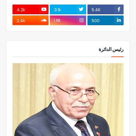
4.2k
3.1k
5.4K
1.8k
2.4k
500
رئيس الدائرة