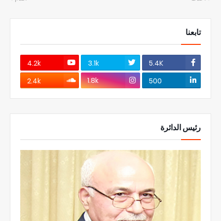
تابعنا
4.2k
3.1k
5.4K
1.8k
2.4k
500
رئيس الدائرة