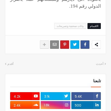
الدولي رقم 194.
الاقسام
بيانات صحفية وتصريحات
أحدث
أقدم
تابعنا
4.2k
3.1k
5.4K
1.8k
2.4k
500