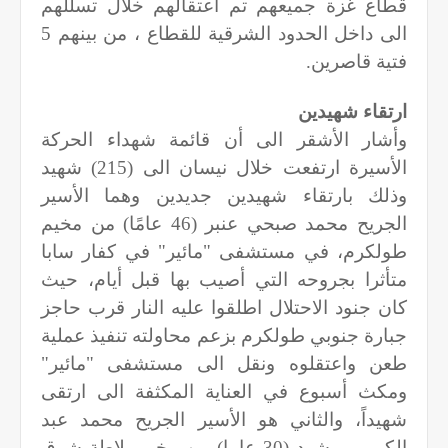
قطاع غزة جميعهم تم اعتقالهم خلال تسللهم
الى داخل الحدود الشرقية للقطاع ، من بينهم 5
فتية قاصرين.
ارتقاء شهيدين
وأشار الأشقر الى أن قائمة شهداء الحركة
الأسيرة ارتفعت خلال نيسان الى (215) شهيد
وذلك بارتقاء شهيدين جديدين وهما الأسير
الجريح محمد صبحي عنبر (46 عامًا) من مخيم
طولكرم، في مستشفى "مائير" في كفار سابا
متأثرا بجروحه التي أصيب بها قبل أيام، حيث
كان جنود الاحتلال اطلقوا عليه النار قرب حاجز
جبارة جنوبي طولكرم بزعم محاولته تنفيذ عملية
طعن واعتقلوه ونقل الى مستشفى "مائير"
ومكث أسبوع في العناية المكثفة الى ارتقى
شهيداً، والثاني هو الأسير الجريح محمد عبد
الكريم مرشود (30 عاما) من مخيم بلاطة شرق