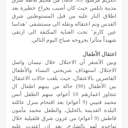
مدينة نابلس حيث كان أصيب بجراح خطيرة بعد
اطلاق النار عليه من قبل المستوطنين شرق
القدس وتم اعتقاله ونقله الى مستشفى "هداسا
عين كارم" تحت العناية المكثفة الى ارتقى
شهيداً متأثرا بجروحه صباح اليوم التالي.
اعتقال الأطفال
وبين الأشقر أن الاحتلال خلال نيسان واصل
الاحتلال استهداف شريحتي النساء والأطفال
القاصرين بالاعتقال، حيث بلغت حالات الاعتقال
بين الأطفال (90) حالة من بينهم اطفال ال
تتجاوز اعمارهم 10 أعوام، منهم الطفل أنس
محمد قنيبي (9 أعوام) بعد اقتحام منزل عائلته
البلدة القديمة بالخليل، والطفل محمد مأمون
قاطش (9 أعوام) من عزون شرق قلقيلية خلال
تواجده لهو بالشارع، بعد ان اعتدت عليه