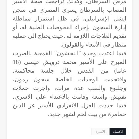
مرض السرطان، وكذلك تراجعت صحة الأسير
المصاب بالسرطان يسري المصري في سجن
ايشل الإسرائيلي، في ظل استمرار مماطلة
إدارة السجون بإجراء الفحوصات الطبية له، أو
تقديم العلاجات اللازمة له .حيث يحتاج الى عملية
منظار في الأمعاء والقولون.
فيما اعتدت وحدة "النحشون" القمعية بالضرب
المبرح على الأسير محمد درويش عيسى (18
عاما) من القدس خلال جلسة محاكمتة،
واقتحمت الوحدات الخاصة سجون رمون،
وجلبوع والنقب عدة مرات، واجرت حملات
تفتيش واسعة وقامت بالاعتداء على الاسرى،
فيما جددت العزل الانفرادي للأسير عز الدين
حمامرة من بيت لحم لشهر جديد.
الاقسام
الاسرى