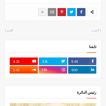
أحدث
أقدم
تابعنا
4.2k
3.1k
5.4K
1.8k
2.4k
500
رئيس الدائرة