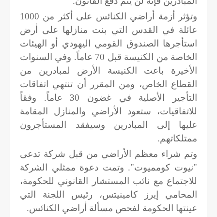
المبادرين فإنه لن يتم دفع القانون.
وتؤثر أزمة أراضي الكنائس على أكثر من 1000
عائلة في القدس التي بنت منازلها على أرض
استأجرها الصندوق القومي اليهودي أو الهيئات
الخاصة من الكنيسة قبل 70 عاماً. وفي السنوات
الأخيرة باعت الكنيسة الأرض لمبادرين من
القطاع الخاص، ومن المقرر أن تنتهي اتفاقات
التأجير الأصلية في غضون 30 عاماً. وفقاً
للاتفاقيات، ستعود الأراضي والمنازل المقامة
عليها إلى المبادرين وسيفقد المستأجرون
ممتلكاتهم.
وتم شراء معظم الأراضي من قبل شركة تدعى
"نيوت كومميوت". وتمت دعوة ممثلي الشركة
للاجتماع مع نائب المستشار القانوني للحكومة،
المحامي إيرز كامينيتس، رئيس اللجنة التي
عينتها الحكومة لفحص مسألة أراضي الكنائس.