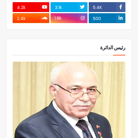
4.2k
3.1k
5.4K
1.8k
2.4k
500
رئيس الدائرة