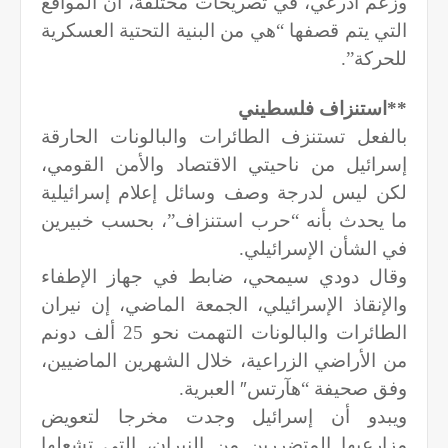
وزعم أدرعي، في تصريحات مختلفة، أن المواقع
التي يتم قصفها “هي من البنية التحتية العسكرية
للحركة”.
**استنزاف فلسطيني
بالفعل تستنزف الطائرات والبالونات الحارقة
إسرائيل من ناحيتي الاقتصاد والأمن القومي،
لكن ليس لدرجة وصف وسائل إعلام إسرائيلية
ما يحدث بأنه “حرب استنزاف”، بحسب خبيرين
في الشأن الإسرائيلي.
وقال دودي سيمحي، ضابط في جهاز الإطفاء
والإنقاذ الإسرائيلي، الجمعة الماضي، إن نيران
الطائرات والبالونات التهمت نحو 25 ألف دونم
من الأراضي الزراعية، خلال الشهرين الماضيين،
وفق صحيفة “هآرتس
″
العبرية.
ويبدو أن إسرائيل وجدت مخرجا لتعويض
مزارعيها المتضررين من النيران، التي تشعلها