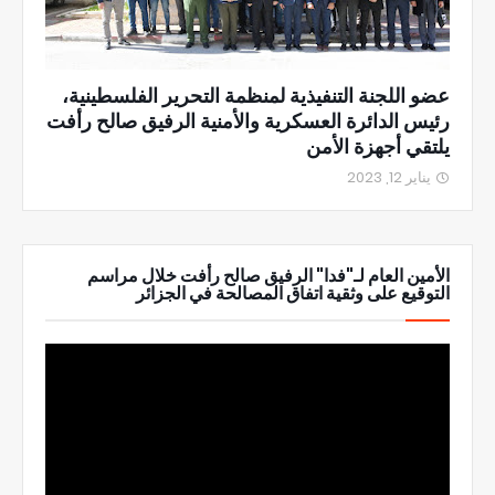
عضو اللجنة التنفيذية لمنظمة التحرير الفلسطينية،
رئيس الدائرة العسكرية والأمنية الرفيق صالح رأفت
يلتقي أجهزة الأمن
يناير 12, 2023
الأمين العام لـ"فدا" الرفيق صالح رأفت خلال مراسم
التوقيع على وثقية اتفاق المصالحة في الجزائر