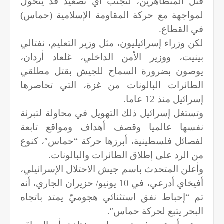
قتل المتظاهرين، لتجنب أي تصعيد قد يتحول
لمواجهة مع حركة المقاومة الإسلامية (حماس)
في القطاع.
لكن وزراء إسرائيليون، مثل وزير التعليم، نفتالي
بينيت، ووزير الأمن الداخلي، غلعاد أردان،
يوصون بضرورة السماح للجيش بقتل مطلقي
الطائرات البالونات من غزة، التي تحاصرها
إسرائيل منذ 12 عاما.
وتستغل إسرائيل ذلك التهويل في محاولة لتبرئة
نفسها عالميا وقصف أهداف ومواقع تابعة
لفصائل فلسطينية، أبرزها حركة “حماس
″
، كنوع
من الرد على إطلاق الطائرات والبالونات.
وأعلن المتحدث باسم جيش الاحتلال الإسرائيلي،
أفيخاي أدرعي، في 10 يونيو/ حزيران الجاري، أنه
تم “إحباط نفق استثنائي هجوميّ يمتد باتجاه
البحر يتبع لحركة حماس
″
.