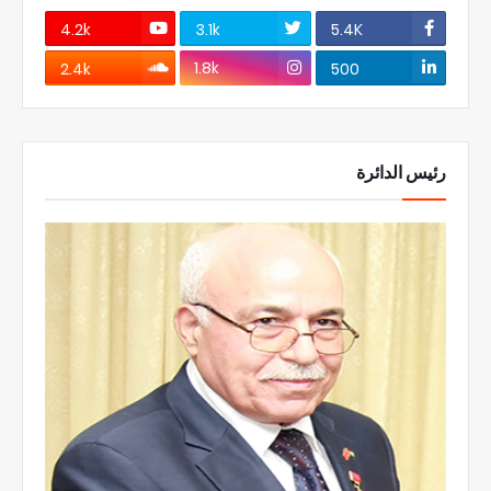
4.2k
3.1k
5.4K
1.8k
2.4k
500
رئيس الدائرة