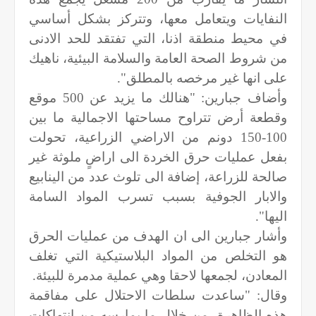
النفايات ويتعامل معها، وتتركز بشكل أساسي
في محيط منطقة اذنا، التي تفتقد للحد الادنى
من شروط الصحة العامة والسلامة البيئية، ناهيك
على انها غير مرخصه بالمطلق".
وأضاف جبارين: "هنالك ما يزيد عن 500 موقع
وقطعة أرض تتراوح مساحتها الاجمالية ما بين
100-150 دونم من الاراضي الزراعية، تحولت
بفعل عمليات حرق الخردة الى اراضٍ ملوثة غير
صالحة للزراعة، إضافة الى تلوث عدد من الينابيع
والابار الجوفية بسبب تسرب المواد السامة
اليها".
وأشار جبارين الى ان الهدف من عمليات الحرق
هو التخلص من المواد البلاستيكية التي تغلف
المعادن، لجمعها لاحقا وهي عملية مدمرة للبيئة.
وقال: "ساعدت سلطات الاحتلال على مفاقمة
هذه الظاهرة، من خلال ما يمارسه من انتهاكات