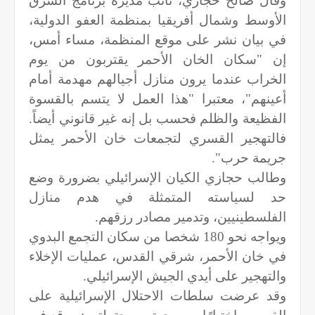
وقال صالح حجازي، نائب مديرة برنامج الشرق
الأوسط وشمال أفريقيا بمنظمة العفو الدولية،
في بيان نشر على موقع المنظمة، مساء أمس،
إن "سكان الخان الأحمر يقتربون من يوم
الخراب عندما يرون منازل أجيالهم مهدمة أمام
أعينهم"، معتبرا "هذا العمل لا يتسم بالقسوة
الفظيعة والظلم فحسب بل إنه غير قانوني أيضاً.
فالتهجير القسري لتجمعات خان الأحمر يمثل
جريمة حرب".
وطالب حجازي الكيان الإسرائيلي بضرورة وضع
حد لسياسته المتمثلة في هدم منازل
الفلسطينيين، وتدمير مصادر رزقهم.
ويواجه نحو 180 شخصا من سكان التجمع البدوي
في خان الأحمر، شرقي القدس، عمليات الإخلاء
والتهجير على أيدي الجيش الإسرائيلي.
وقد عرضت سلطات الاحتلال الإسرائيلية على