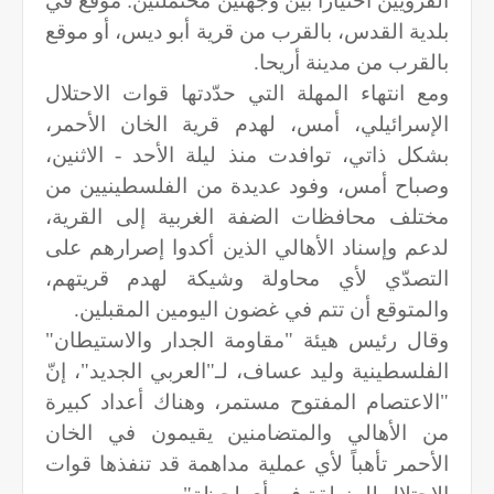
القرويين اختيارًا بين وجهتين محتملتين: موقع في
بلدية القدس، بالقرب من قرية أبو ديس، أو موقع
بالقرب من مدينة أريحا.
ومع انتهاء المهلة التي حدّدتها قوات الاحتلال
الإسرائيلي، أمس، لهدم قرية الخان الأحمر،
بشكل ذاتي، توافدت منذ ليلة الأحد - الاثنين،
وصباح أمس، وفود عديدة من الفلسطينيين من
مختلف محافظات الضفة الغربية إلى القرية،
لدعم وإسناد الأهالي الذين أكدوا إصرارهم على
التصدّي لأي محاولة وشيكة لهدم قريتهم،
والمتوقع أن تتم في غضون اليومين المقبلين.
وقال رئيس هيئة "مقاومة الجدار والاستيطان"
الفلسطينية وليد عساف، لـ"العربي الجديد"، إنّ
"الاعتصام المفتوح مستمر، وهناك أعداد كبيرة
من الأهالي والمتضامنين يقيمون في الخان
الأحمر تأهباً لأي عملية مداهمة قد تنفذها قوات