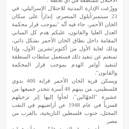
الاحتلال للمنطقة في أي لحظة".
ووزّعت الإدارة المدنية للاحتلال الإسرائيلي، في
23 سبتمبر/أيلول المنصرم، إنذاراً على سكان
الخان الأحمر، جاء فيه أنّه "بموجب قرار محكمة
العدل العليا والقانون، عليكم هدم كل المباني
المقامة داخل نطاق الخان الأحمر بشكل ذاتي،
وذلك لغاية الأول من أكتوبر/تشرين الأول، وإذا
تمنعتم عن تنفيذ ذلك فستعمل سلطات المنطقة
لتنفيذ أوامر الهدم بموجب قرار المحكمة
والقانون".
ويسكن قرية الخان الأحمر قرابة 400 بدوي
فلسطيني، من بينهم 48 أسرة تتحدر جميعها من
عشيرة "الجهّالين"، لجأوا إليها إثر ترحيلهم
قسرياً في عام 1948 عن أراضيهم في النقب
المحتل، جنوب فلسطين التاريخية، بالقرب من
مصر.