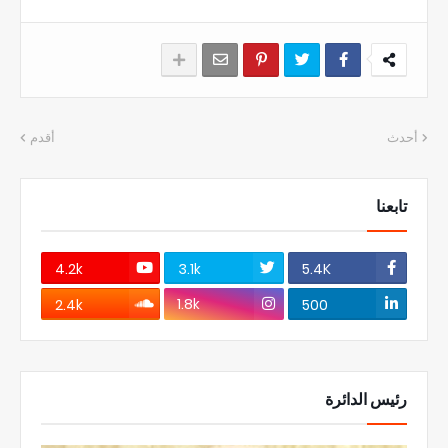
أحدث
أقدم
تابعنا
4.2k
3.1k
5.4K
1.8k
2.4k
500
رئيس الدائرة