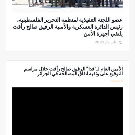
عضو اللجنة التنفيذية لمنظمة التحرير الفلسطينية،
رئيس الدائرة العسكرية والأمنية الرفيق صالح رأفت
يلتقي أجهزة الأمن
يناير 12, 2023
الأمين العام لـ"فدا" الرفيق صالح رأفت خلال مراسم
التوقيع على وثقية اتفاق المصالحة في الجزائر