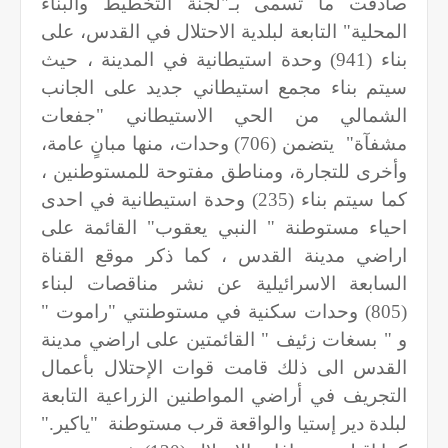
صادقت ما تسمى بـ"لجنة التخطيط والبناء
المحلية" التابعة لبلدية الاحتلال في القدس، على
بناء (941) وحدة استيطانية في المدينة ، حيث
سيتم بناء مجمع استيطاني جديد على الجانب
الشمالي من الحي الاستيطاني "جفعات
مشفآة"
يتضمن (706) وحدات، منها مبانٍ عامة،
وأخرى للتجارة، ومناطق مفتوحة للمستوطنين ،
كما سيتم بناء (235) وحدة استيطانية في احدى
احياء مستوطنة " النبي يعقوب" القائمة على
اراضي مدينة القدس ، كما ذكر موقع القناة
السابعة الاسرائيلية عن نشر مناقصات لبناء
(805) وحدات سكنية في مستوطنتي "راموت "
و " بسغات زئيف " القائمتين على اراضي مدينة
القدس
الى ذلك قامت قوات الإحتلال بأعمال
التجريف في أراضي المواطنين الزراعية التابعة
لبلدة دير إستيا والواقعة قرب مستوطنة
"ياكير
".