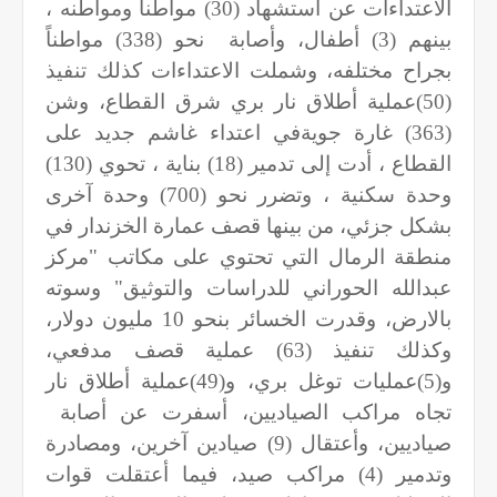
الاعتداءات عن استشهاد (30) مواطناً ومواطنه ،
بينهم (3) أطفال، وأصابة
نحو (338) مواطناً
بجراح مختلفه، وشملت الاعتداءات كذلك تنفيذ
(50)عملية أطلاق نار بري شرق القطاع، وشن
(363) غارة جويةفي اعتداء غاشم جديد على
القطاع
،
أدت إلى تدمير (18) بناية
، تحوي (130)
وحدة سكنية ، وتضرر نحو (700) وحدة آخرى
بشكل جزئي، من بينها قصف عمارة الخزندار في
منطقة الرمال التي تحتوي على مكاتب "مركز
عبدالله الحوراني للدراسات والتوثيق" وسوته
بالارض، وقدرت الخسائر بنحو 10 مليون دولار،
وكذلك تنفيذ (63) عملية قصف مدفعي،
و(5)عمليات توغل بري، و(
49
)عملية أطلاق نار
تجاه مراكب الصياديين، أسفرت عن أصابة
صياديين، وأعتقال (
9
) صيادين آخرين، ومصادرة
وتدمير (4) مراكب صيد، فيما أعتقلت قوات