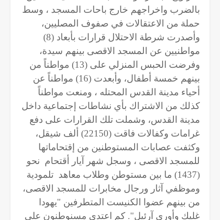
بالضرب واخراجهم خارج باحات المسجد ، وسط
حملة من الاعتقالات في صفوف المصليين،
وأصدرت شرطة الاحتلال قرارات بأبعاد (
8
)
مواطنيين عن المسجد الاقصى بينهم سيدة،
وفرضت الحبس المنزلي على (13) مواطناً من
بينهم خمسة أطفال، وأبعدت (16) مواطناً عن
أحياء مدينة القدس المحتله ، ومنعت مواطناً
كذلك من الاشتراك بأي نشاطات إجتماعية داخل
مدينة القدس، وشملت تلك القرارات على دفع
غرامات وكفالات فاقت (22150) ألف شيقل،
وكثفت عصابات المستوطنين من إقتحاماتها
للمسجد الاقصى ، وسجل شهر آيار أقتحام
نحو
(1437) ما بين مستوطن وطلاب معاهد
تلمودية
وموظفي آثار ورجال مخابرات للمسجد الاقصى،
من بينهم عضوا الكنيست المتطرفين "يهودا
غليك وأوري آرئيل". كم اعتدى مسنوطنون على