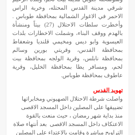
شرقي مدينة القدس المحتله، وخربة الراس
الاحمر في الاغوار الشمالية بمحافظة طوباس .
وأخطرت سلطات الاحتلال (
27
) بيتاً ومنشأة
بالهدم ووقف البناء، وشملت الاخطارات بلدات
العيسوية وابو ديس ومخيمي قلنديا وشعفاط
بمحافظة القدس، وقريتي بورين وسالم
بمحافظة نابلس، وقرية الولجه بمحافظة بيت
لحم، ومسافر يطا بمحافظة الخليل، وقرية
عاطوف بمحافظة طوباس.
تهويد القدس
واصلت شرطة الاحتلال الصهيوني ومخابراتها
تضييقها على المصلين داخل المسجد الاقصى
منذ بداية شهر رمضان ، حيث منعت بالقوة
الاعتكاف داخل المسجد الاقصى
بعد أنتهاء صلاة
التراويح مباشرة وقامت بالاعتداء على المصلين