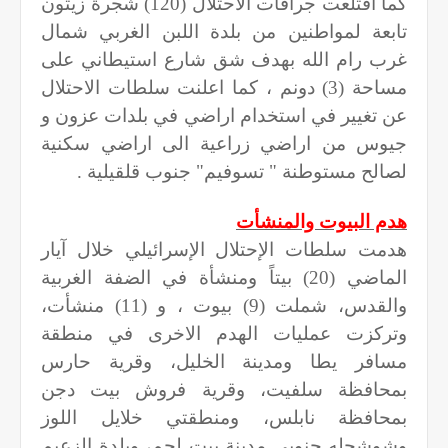
كما اقتلعت جرافات الاحتلال (120) شجرة زيتون
تابعة لمواطنين من بلدة اللبن الغربي شمال
غرب رام الله بهدف شق شارع استيطاني على
مساحة (3) دونم ، كما اعلنت سلطات الاحتلال
عن تغيير في استخدام اراضي في بلدات عزون و
جيوس من اراضي زراعية الى اراضي سكنية
لصالح مستوطنة " تسوفيم" جنوب قلقيلية .
هدم البيوت والمنشأت
هدمت سلطات الإحتلال الإسرائيلي خلال آيار
الماضي (20) بيتاً ومنشأة في الضفة الغربية
والقدس، شملت (9) بيوت ،
و (11) منشأت،
وتركزت عمليات الهدم الاخرى في منطقة
مسافر يطا ومدينة الخليل، وقرية حارس
بمحافظة سلفيت، وقرية فروش بيت دجن
بمحافظة نابلس، ومنطقتي خلايل اللوز
وشوشحله جنوبي مدينة بيت لحم، وبلدة الزعيم