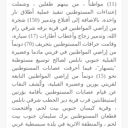
(11) مواطناً ، من بينهم طفلين ، وشملت
إعتداءات المستوطنين تنفيذ عملية أطلاق نار
واحدة، بالاضافة إلى أقتلاع وتدمير (150) شجرة
من إراضي المواطنين في قرية برقه شرقي رام
الله، وتدمير زجاج وأعطاب أطارات (17) سيارة،
وقامت جرافات المستوطنين بتجريف (70) دونماً
من إراضي المواطنين في قريتي مادما وعصيرة
القبلية جنوبي نابلس لصالح توسيع مستوطنة
"يتسهار"، فيما أحرقت عصابات المستوطنين
نحو (15) دونماً من إراضي المواطنين التابعه
لقريتي بورين وعصيرة القبلية، وكُشف النقاب
عن قيام عصابات المستوطنين بأقامة بؤرتين
إستيطانتين قرب قرية دير الحطب شرقي نابلس
، وقرية كيسان جنوبي بيت لحم، وأقتحمت
قطعان المستوطنين برك سليمان جنوب بيت
لحم ، والمنطقة الاثرية في بلدة سبسطية غربي