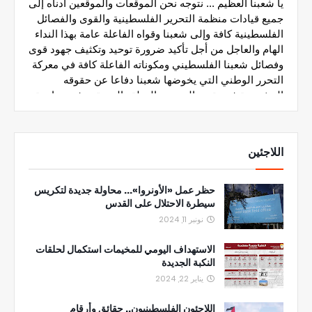
اللاجئين
حظر عمل «الأونروا»... محاولة جديدة لتكريس
سيطرة الاحتلال على القدس
نونبر 11, 2024
الاستهداف اليومي للمخيمات استكمال لحلقات
النكبة الجديدة
يناير 22, 2024
اللاجئون الفلسطينيون.. حقائق وأرقام