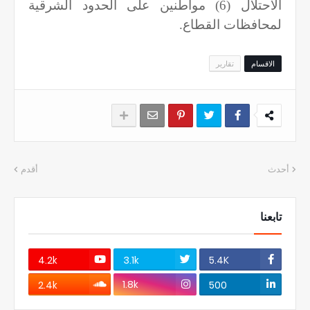
الاحتلال (6) مواطنين على الحدود الشرقية
لمحافظات القطاع.
الاقسام
تقارير
أحدث
أقدم
تابعنا
4.2k
3.1k
5.4K
1.8k
2.4k
500