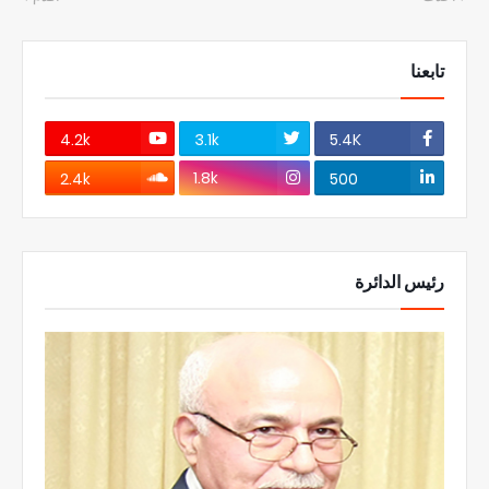
تابعنا
4.2k
3.1k
5.4K
1.8k
2.4k
500
رئيس الدائرة