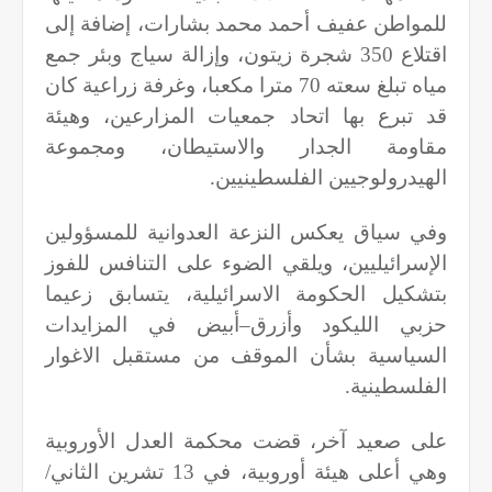
للمواطن عفيف أحمد محمد بشارات، إضافة إلى
اقتلاع 350 شجرة زيتون، وإزالة سياج وبئر جمع
مياه تبلغ سعته 70 مترا مكعبا، وغرفة زراعية كان
قد تبرع بها اتحاد جمعيات المزارعين، وهيئة
مقاومة الجدار والاستيطان، ومجموعة
الهيدرولوجيين الفلسطينيين.
وفي سياق يعكس النزعة العدوانية للمسؤولين
الإسرائيليين، ويلقي الضوء على التنافس للفوز
بتشكيل الحكومة الاسرائيلية، يتسابق زعيما
حزبي الليكود وأزرق–أبيض في المزايدات
السياسية بشأن الموقف من مستقبل الاغوار
الفلسطينية.
على صعيد آخر، قضت محكمة العدل الأوروبية
وهي أعلى هيئة أوروبية، في 13 تشرين الثاني/