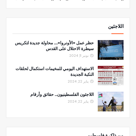
اللاجئين
حظر عمل «الأونروا»... محاولة جديدة لتكريس
سيطرة الاحتلال على القدس
نونبر 11, 2024
الاستهداف اليومي للمخيمات استكمال لحلقات
النكبة الجديدة
يناير 22, 2024
اللاجئون الفلسطينيون.. حقائق وأرقام
يناير 22, 2024
من ذاكرة فلسطين