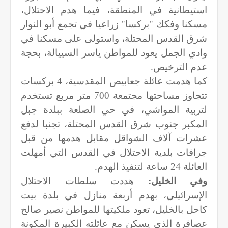
استيطانية في المنطقة، فيما هدم الاحتلال،
مسكنا وفكك "بركسا" زراعيا في تجمع أبو النوار
شرق القدس المحتلة، واستولى على مسكنا في
وادي الجمل يعود للمواطن ياسر السييالة، بحجة
عدم الترخيص.
كما هدمت عائلة جعابيص المقدسية، 4 بركسات
تتجاوز مساحتها مجتمعة 700 متر مربع تستخدم
لتربية المواشي، في حي الصلعة ببلدة جبل
المكبر جنوب شرق القدس المحتلة، تجنبا لدفع
عشرات آلاف الشواقل مقابل هدمها من قبل
جرافات بلدية الاحتلال في القدس التي أمهلت
العائلة 24 ساعة لتنفيذ الهدم.
وفي الخليل:
هددت سلطات الاحتلال
الإسرائيلي، بهدم أربعة منازل في بلدة بيت
كاحل بالخليل، تعود ملكيتها للمواطن نصير صالح
عصافرة الذي يسكن مع عائلته الكبيرة المكونة