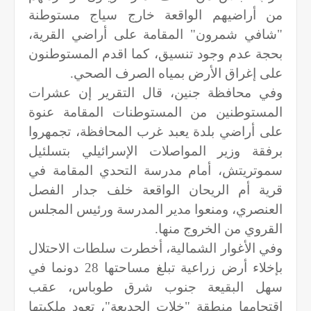
من أراضيهم الواقعة خارج سياج مستوطنة
"شافي شمرون" المقامة على أراضي القرية،
بحجة عدم وجود تنسيق، كما اقدم المستوطنون
على إغراق الأرض بمياه الصرف الصحي.
وفي محافظة جنين، قال التقرير إن عشرات
المستوطنين من المستوطنات المقامة عنوة
على أراضي بلدة يعبد غرب المحافظة، تجمهروا
برفقة وزير المواصلات الإسرائيلي بتسلئيل
سموتريتش، أمام مدرسة التحدي المقامة في
قرية أم الريحان الواقعة خلف جدار الفصل
العنصري، ومنعوا مدير المدرسة ورئيس المجلس
القروي من الخروج منها.
وفي الأغوار الشمالية، أخطرت سلطات الاحتلال
بإخلاء أرض زراعية تبلغ مساحتها 28 دونما في
سهل البقيعة جنوب شرق طوباس، عقب
اقتحامها منطقة "خلات الجديعة"، تعود ملكيتها