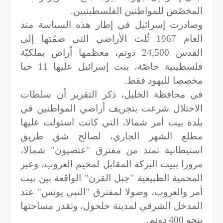
المخصّص للمواطنين الفلسطينيين.
وصادرت إسرائيل في إطار هذه السياسة منذ
العام 1967 ثُلث الأراضي التي ضمّتها إلى
القدس 24,500 دونم، معظمها أراض بملكيّة
فلسطينية خاصّة، بنت إسرائيل عليها 11 حيا
مخصصا لليهود فقط.
في محافظة الخليل، ذكر التقرير أن سلطات
الاحتلال شرعت بتجريف أراضي المواطنين في
بلدة بيت أمر شمالا، التي كانت استولت عليها
مطلع الشهر الجاري، لصالح شق طريق
استيطانية تمتد من مفترق "عتصيون" شمالا،
مرورا ببيت البركة المقابل لمخيم العروب، وعبر
المحمية الطبيعية "جبل القرن" الواقعة بين بيت
أمر والعروب، وصولا لمفترق "النبي يونس" عند
المدخل الشرقي لمدينة حلحول، وتقدر مساحتها
بنحو 400 دونم.