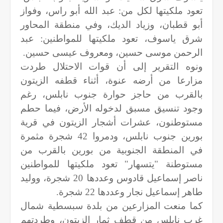
تعود ملكيتها لكل من: عبد الله أبو راس، وفواز
أبو قطبان، وزياد الديك، وفي منطقة المحاور
شرق ياسوف، تعود ملكيتها للمواطنين: عبد
الرحمن موسى حسين، ومعروف عيسى حسين.
ونوه التقرير إلى أن قوات الاحتلال طردت
مزارعا من أرضه عنوة، أثناء قطفه الزيتون
بالقرب من حاجز حوارة جنوب نابلس، رغم
وجود تنسيق مسبق لدخوله الأرض، فيما حطم
مستوطنون، عشرات أشجار الزيتون في قرية
بورين جنوب نابلس، ودمروا 42 شجرة مثمرة
في المنطقة الجنوبية من بورين بالقرب من
مستوطنة "يتسهار" تعود ملكيتها للمواطنين
ناصر إسماعيل قادوس وعددها 20 شجرة، ووليد
طاهر إسماعيل نجار وعددها 22 شجرة.
كما منعت المزارعين من بلدة سبسطية شمال
غرب نابلس من قطف ثمار الزيتون، وطردتهم