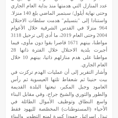
عدد المنازل التي هدمتها منذ بداية العام الجاري
وحتى نهاية أيلول/ سبتمبر الماضي بلغ 140 منزلا.
واستنادا إلى "بتسيلم" هدمت سلطات الاحتلال
964 منزلا في القدس الشرقية خلال الأعوام
2004 وحتى العام 2019، ما أدى إلى ترحيل 3118
مواطنا، بينهم 1671 قاصرا بقوا دون مأوى، فيما
أجبرت بلدية الاحتلال خلال الفترة ذاتها 28
مواطنا على هدم منازلهم ذاتيا، بينهم 10 خلال
العام الجاري.
وأشار التقرير إلى أن عمليات الهدم تركزت في
بيت حنينا ثم شعفاط تلتها العيسوية ثم رأس
العامود وجبل المكبر، تبعتها البلدة القديمة
والطور والثوري والشيخ جراح، وفي مقابل البناء
واسع النطاق وتوظيف الأموال الطائلة في
الأحياء (المستوطنات) المخصّصة لليهود فقط
تبذل إسرائيل جهودا كبيرة لمنع التطوير والبناء