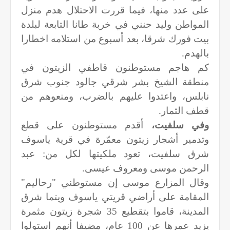
على عدد منها، فيما قررت الاحتلال هدم منزل
المواطن وليد حنني في خربة طانا التابعة لبلدة
بيت فورك شرقا، بعد أسبوع من استلامه اخطارا
بالهدم.
كم هاجم مستوطنون قاطفي الزيتون في
منطقة الشيخ بشر شرقي جالود جنوب شرق
نابلس، واعتدوا عليهم بالضرب، ومنعوهم من
قطف الثمار.
وفي سلفيت،
أقدم مستوطنون على قطع
وتدمير أشجار زيتون معمّرة في قرية ياسوف
شرق سلفيت، تعود ملكيتها لكل من: عبد
الرحمن موسى ومعروف عيسى.
وقال المزارع موسى إن مستوطني "رحاليم"
المقامة على أراضي قريتي ياسوف ويتما شرق
المدينة، قاموا بتقطيع 35 شجرة زيتون مثمرة
يزيد عمرها عن 100 عام، مضيفا أنهم استولوا