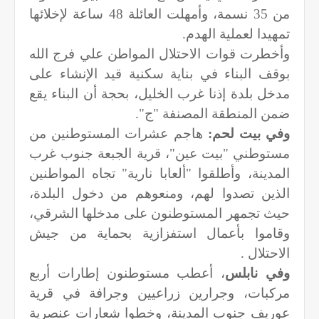
من 35 نسمة، وأمهلت العائلة 48 ساعة لإخلائها
تمهيدا لعملية الهدم.
وأخطرت قوات الاحتلال المواطن علي فرج الله
بوقف البناء في بناية سكنية قيد الإنشاء على
مدخل بلدة إذنا غرب الخليل، بحجة أن البناء يقع
ضمن المنطقة المصنفة "ج".
وفي بيت لحم:
هاجم عشرات المستوطنين من
مستوطني "بيت عين"، قرية الجبعة جنوب غرب
المدينة، وأطلقوا "ألعابا نارية" تجاه المواطنين
الذين تصدوا لهم، ومنعوهم من دخول البلدة،
حيث تجمهر المستوطنون على مدخلها الشرقي،
وقاموا بأعمال استفزازية بحماية من جيش
الاحتلال .
وفي نابلس
، أعطب مستوطنون إطارات أربع
مركبات، وجرارين زراعيين وجرافة في قرية
عوريف جنوب المدينة، وخطوا شعارات عنصرية