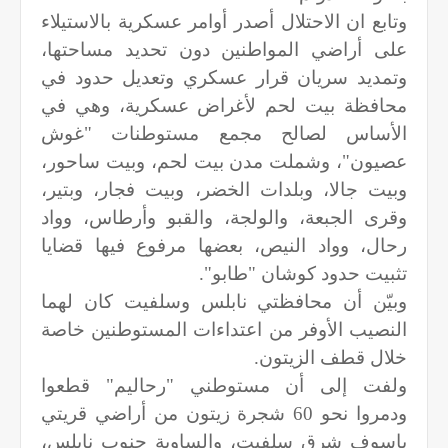
وتابع ان الاحتلال أصدر أوامر عسكرية بالاستيلاء
على أراضي المواطنين دون تحديد مساحتها،
وتمديد سريان قرار عسكري وتعديل حدود في
محافظة بيت لحم لأغراض عسكرية، وهي في
الأساس لصالح مجمع مستوطنات "غوش
عصيون"، وشملت مدن بيت لحم، وبيت ساحور،
وبيت جالا، وبلدات الخضر، وبيت فجار، وبتير،
وقرى الجبعة، والولجة، والقبو وأرطاس، وواد
رحال، وواد النيص، بعضها مرفوع فيها قضايا
تثبيت حدود كوشان "طابو".
وبيّن أن محافظتي نابلس وسلفيت كان لهما
النصيب الأوفر من اعتداءات المستوطنين خاصة
خلال قطف الزيتون.
ولفت إلى أن مستوطني "رحاليم" قطعوا
ودمروا نحو 60 شجرة زيتون من أراضي قريتي
ياسوف شرق سلفيت، والساوية جنوب نابلس،