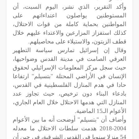
وأكد التقرير، الذي نشر، اليوم السبت، أن
المستوطنين يواصلون اعتداءاتهم على
المواطنين بحماية كاملة من قوات الاحتلال،
كذلك استفزاز المزارعين والاعتداء عليهم خلال
قطف الزيتون، والاستيلاء على محاصيلهم.
وقال إن إسرائيل تمارس سياسة التطهير
العرقي الصامت في مدينة القدس وضواحيها،
حيث سجل مركز المعلومات الإسرائيلي لحقوق
الإنسان في الأراضي المحتلة "بتسيلم" ارتفاعا
حادا في هدم المنازل الفلسطينية في القدس،
بادعاء البناء دون ترخيص، حيث تجاوز عدد
المنازل التي هدمها الاحتلال خلال العام الجاري،
الأعوام الـ15 الماضية.
وأضاف أن "بتسيلم" أوضحت أنه ما بين الأعوام
2004-2018 هدمت سلطات الاحتلال ما معدله
54 منزلا سنويا في القدس الشرقية، في حين أن