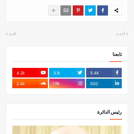
أحدث
أقدم
تابعنا
4.2k
3.1k
5.4K
1.8k
2.4k
500
رئيس الدائرة