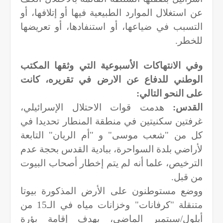
عن استغلال الموارد الطبيعية فيها أو إتلافها، أو
التسبب في ضياعها، أو استنفادها، أو تعريضها
للخطر.
وفي الانتهاكات الأسبوعية التي وثقها المكتب
الوطني للدفاع عن الارض في تقريره، كانت
على النحو التالي:
القدس:
هدمت قوات الاحتلال الإسرائيلي،
غرفتين سكنيتين في منطقة المنطار تحديدا في
كل من "شعب موسى" و "أم الريان" التابعة
لأراضي بلدة السواحرة، ببادية القدس بحجة عدم
الترخيص، علما أنه لم يتم إخطار أصحاب البيوت
من قبل.
ووضع مستوطنون على الأرض المذكورة بيوتا
متنقلة "كرفانات" وخزانات مياه في الـ15 من
أيلول/سبتمبر الماضي، بهدف إقامة بؤرة