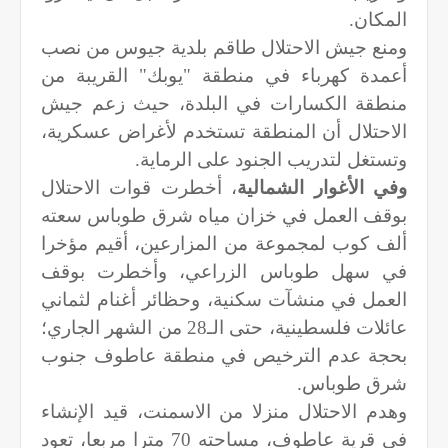
المكان.
ومنع جيش الاحتلال طاقم بلدية جيوس من نصب
أعمدة كهرباء في منطقة "يوبك" القريبة من
منطقة الكسارات في البلدة، حيث زعم جيش
الاحتلال أن المنطقة تستخدم لأغراض عسكرية،
وتستغل لتدريب الجنود على الرماية.
وفي الأغوار الشمالية
، أخطرت قوات الاحتلال
بوقف العمل في خزان مياه شرق طوباس سعته
ألف كوب لمجموعة من المزارعين، أقيم مؤخرا
في سهل طوباس الزراعي، وأخطرت بوقف
العمل في منشآت سكنية، وحظائر أغنام لثماني
عائلات فلسطينية، حتى الـ28 من الشهر الجاري؛
بحجة عدم الترخيص في منطقة عاطوف جنوب
شرق طوباس.
وهدم الاحتلال منزلا من الاسمنت، قيد الإنشاء
في قرية عاطوف، مساحته 70 مترا مربعا، تعود