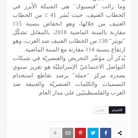
وما زالت "فيسبوك" هي الشبكة الأبرز في
الخطاب العنيف، حيث نُشر 41 ٪ من الخطاب
العنيف من خلالها، وهو انخفاض بنسبة 15٪
مقارنة بالسنة الماضية 2018، بالمقابل تشكّل
"تويتر" 30٪ من الخطاب العنيف ضد العرب، وهو
ارتفاع بنسبة 14٪ مقارنة مع السنة الماضية.
يُذكر أن مؤشّر التحريض والعنصريّة في شبكات
التواصل الاجتماعيّ الإسرائيليّة هو تقرير سنوي
يصدره مركز "حملة" يرصد تقاطع استخدام
التسميات والكلمات العنصريّة والعنيفة ضد
العرب والفلسطينيّين على مدار العام.
الاقسام
تقارير