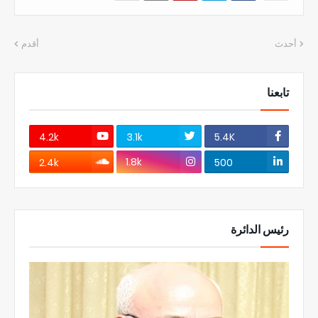
أحدث
أقدم
تابعنا
4.2k
3.1k
5.4K
1.8k
2.4k
500
رئيس الدائرة