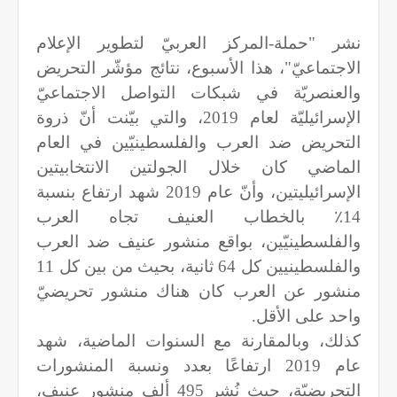
نشر "حملة-المركز العربيّ لتطوير الإعلام
الاجتماعيّ"، هذا الأسبوع، نتائج مؤشّر التحريض
والعنصريّة في شبكات التواصل الاجتماعيّ
الإسرائيليّة لعام 2019، والتي بيّنت أنّ ذروة
التحريض ضد العرب والفلسطينيّين في العام
الماضي كان خلال الجولتين الانتخابيتين
الإسرائيليتين، وأنّ عام 2019 شهد ارتفاع بنسبة
14٪ بالخطاب العنيف تجاه العرب
والفلسطينيّين، بواقع منشور عنيف ضد العرب
والفلسطينيين كل 64 ثانية، بحيث من بين كل 11
منشور عن العرب كان هناك منشور تحريضيّ
واحد على الأقل.
كذلك، وبالمقارنة مع السنوات الماضية، شهد
عام 2019 ارتفاعًا بعدد ونسبة المنشورات
التحريضيّة، حيث نُشر 495 ألف منشور عنيف،