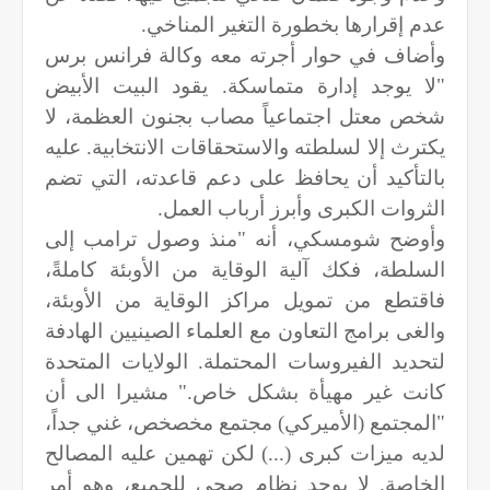
عدم إقرارها بخطورة التغير المناخي.
وأضاف في حوار أجرته معه وكالة فرانس برس
"لا يوجد إدارة متماسكة. يقود البيت الأبيض
شخص معتل اجتماعياً مصاب بجنون العظمة، لا
يكترث إلا لسلطته والاستحقاقات الانتخابية. عليه
بالتأكيد أن يحافظ على دعم قاعدته، التي تضم
الثروات الكبرى وأبرز أرباب العمل.
وأوضح شومسكي، أنه "منذ وصول ترامب إلى
السلطة، فكك آلية الوقاية من الأوبئة كاملةً،
فاقتطع من تمويل مراكز الوقاية من الأوبئة،
والغى برامج التعاون مع العلماء الصينيين الهادفة
لتحديد الفيروسات المحتملة. الولايات المتحدة
كانت غير مهيأة بشكل خاص." مشيرا الى أن
"المجتمع (الأميركي) مجتمع مخصخص، غني جداً،
لديه ميزات كبرى (...) لكن تهمين عليه المصالح
الخاصة. لا يوجد نظام صحي للجميع، وهو أمر