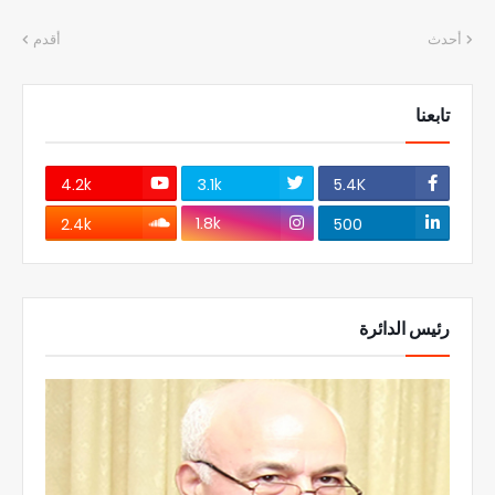
أحدث
أقدم
تابعنا
4.2k
3.1k
5.4K
1.8k
2.4k
500
رئيس الدائرة