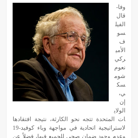
وفا-
قال
الفيل
سو
ف
الأمي
ركي
نعوم
شوم
سك
ي،
إن
الولاي
ات المتحدة تتجه نحو الكارثة، نتيجة افتقادها
لاستراتيجية اتحادية في مواجهة وباء كوفيد-19
وعدم وجود ضمان صحي للجميع فيها، فضلاً عن