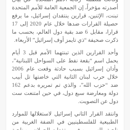
أصدرته مؤخراً، إن الجمعية العامة للأمم المتحدة
تبنت، الإثنين، قرارين ينتقدان إسرائيل، ما يرفع
حصيلة القرارات ضدها خلال عام 2020 إلى 17
قرارا، مقابل 6 ضد بقية دول العالم، بحسب ما
ذكرت صحيفة “ذي تايمز أوف إسرائيل” الأربعاء.
وأحد القرارين الذين تبنتهما الأمم قبل 3 أيام
يحمل اسم “بقعة نفط على السواحل اللبنانية”،
وأدان إسرائيل بسبب حادثة وقعت عام 2006
خلال حرب لبنان الثانية التي خاضتها تل أبيب
ضد “حزب الله”، والذي تم تمريره بدعم 162
دولة ومعارضة سبع دول، في حين امتنعت ست
دول عن التصويت.
وانتقد القرار الثاني إسرائيل لاستغلالها للموارد
الطبيعية للفلسطينيين في الضفة الغربية من
ناحية وللسوريين في مرتفعات الجولان من ناحية