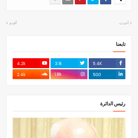
أحدث
أقدم
تابعنا
4.2k
3.1k
5.4K
1.8k
2.4k
500
رئيس الدائرة