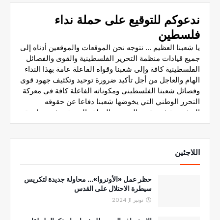
اللاجئين
حظر عمل «الأونروا»... محاولة جديدة لتكريس
سيطرة الاحتلال على القدس
نونبر 11, 2024