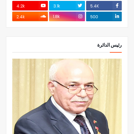
4.2k
3.1k
5.4K
1.8k
2.4k
500
رئيس الدائرة