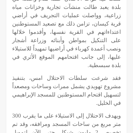
بلدة يعبد طالت منشآت تجارية وخزانات مياه
زراعية، وواصلت عمليات التجريف في أراضي
قرية كيسان، تزامن ذلك مع تصعيد المستوطنين
اعتداءاتهم في القرية نفسها، وأقدموا خلالها
على التنكيل بمواطن وأبنائه وزراعة أشجار
ونصب أعمدة كهرباء في أراضيها تمهيداً للاستيلاء
عليها، إلى جانب اقتحامهم الموقع الأثري في
بلدة سبسطية.
فقد شرعت سلطات الاحتلال امس، بتنفيذ
مشروع تهويدي يشمل ممرات وساحات ومصعداً
لتسهيل اقتحام المستوطنين للمسجد الإبراهيمي
في الخليل.
ويهدف الاحتلال إلى الاستيلاء على ما يقرب 300
متر مربع من ساحات المسجد ومرافقه، وقد تم
تخصيص 2 مليون شيكل حتى الآن لتمويل