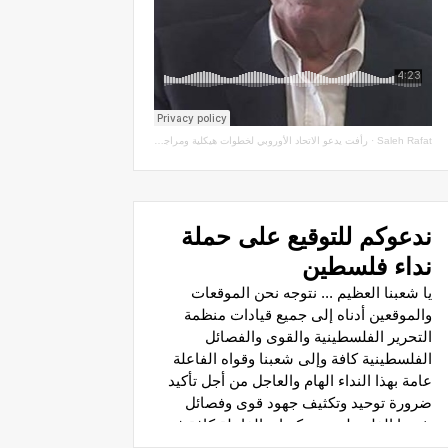
Saleh Rafat
·
رأفت يدعو الاتحاد الأوروبي لخطوات هيكلية ومراجعة اتفاقيات الشراكة مع سلطة الاحتلال