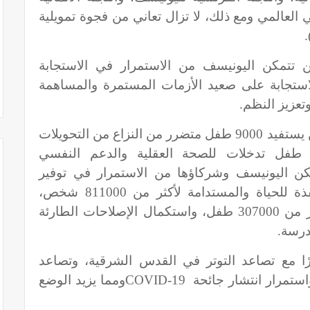
العالمي ومع ذلك، لا تزال تعاني من فجوة تمويلية
ن تتمكن اليونيسف من الاستمرار في الاستجابة
الاستجابة على صعيد الأزمات المستمرة والمساهمة
تعزيز النظم.
وجاء في التقرير: على سبيل المثال، لن يستفيد 9000 طفل متضرر من النزاع من التحويلات
لنقدية الطارئة، ولن يتلقى 33000 طفل تدخلات للصحة العقلية والدعم النفسي
كن اليونيسف وشركاؤها من الاستمرار في توفير
خدمات المياه والصرف الصحي المنقذة للحياة والمستدامة لأكثر من 811000 شخص،
ودعم العودة الآمنة إلى المدارس لأكثر من 307000 طفل، واستكمال الإصلاحات الطارئة
رًا مع تصاعد التوتر في القدس الشرقية، وتصاعد
COVID-19
ومما يزيد الوضع