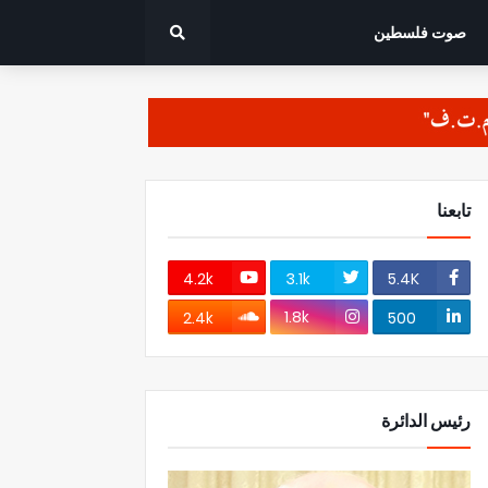
صوت فلسطين
تابعنا
4.2k
3.1k
5.4K
1.8k
2.4k
500
رئيس الدائرة