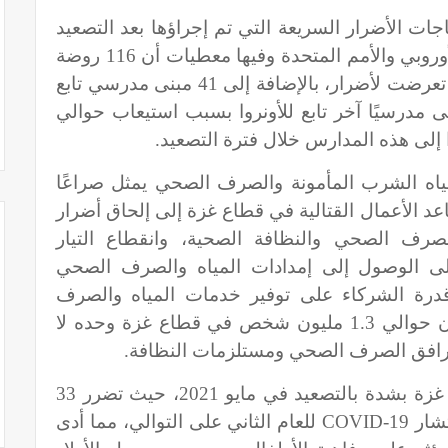
جات الأضرار السريعة التي تم إجراؤها بعد التصعيد
الأخير من قبل البنك الدولي والاتحاد الأوروبي والأمم المتحدة وفيها معطيات أن 116 روضة
أطفال خاصة و140 مبنى مدرسة عامة تعرضت لأضرار، بالإضافة إلى 41 مبنى مدرسي تابع
وا. علاوة على ذلك، تضرر 63 مبنى مدرسيًا آخر تابع للأونروا بسبب استيعاب حوالي
مياه الشرب المأمونة والصرف الصحي يمثل صراعًا
صاعد الأعمال القتالية في قطاع غزة إلى إلحاق أضرار
اه والصرف الصحي والنظافة الصحية، وانقطاع التيار
على الوصول إلى إمدادات المياه والصرف الصحي
قدرة الشركاء على توفير خدمات المياه والصرف
الصحي والنظافة الصحية. وبالتالي، فإن حوالي 1.3 مليون شخص في قطاع غزة وحده لا
رافق الصرف الصحي ومستلزمات النظافة.
كما تأثرت الخدمات الصحية في قطاع غزة بشدة بالتصعيد في مايو 2021، حيث تضرر 33
تشار
COVID-19
للعام الثاني على التوالي، مما أدى