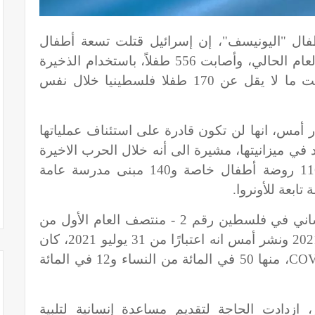
طفال "اليونيسف"، إن إسرائيل قتلت تسعة أطفال
فلسطينيين بين 7 مايو و31 يوليو من العام الحالي، وأصابت 556 طفلاً، باستخدام الذخيرة
الحية والرصاص المطاطي، كما اعتقلت ما لا يقل عن 170 طفلا فلسطينيا خلال نفس
أمس، انها لن تكون قادرة على استئناف عملياتها
 ميزانيتها، مشيرة الى أنه خلال الحرب الاخيرة
على قطاع غزة استهدفت اسرائيل 116 روضة أطفال خاصة و140 مبنى مدرسة عامة
وقال تقرير اليونيسف عن الوضع الإنساني في فلسطين رقم 2 - منتصف العام الأول من
كانون الثاني (يناير) - 31 تموز (يوليو) 2021 ونشر أمس انه اعتبارًا من 31 يوليو 2021، كان
COV
، منها 50 في المائة من النساء و12 في المائة
، ازدادت الحاجة لتقديم مساعدة إنسانية لتلبية