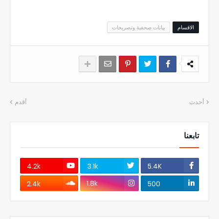
الاقسام
بيانات صحفية وتصريحات
أحدث
أقدم
تابعنا
4.2k
3.1k
5.4K
1.8k
2.4k
500