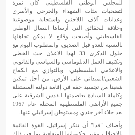
للمجلس الوطني الفلسطيني كان ثمرة
لتضحيات مئات الشهداء والجرحى والأسرى
وعذابات آلاف اللاجئين واستجابة موضوعية
وخلاقة للحقائق التي أرساها النضال الوطني
الفلسطيني وأصبحت وقائع لا يمكن تجاهلها
بالنسبة للعدو قبل الصديق، والمطلوب اليوم مع
حلول الذكرى
33
لهذا الاعلان حث الخطى
وتكثيف العمل الدبلوماسي والسياسي والقانوني
والاعلامي الفلسطيني، وبالتوازي مع الكفاح
الشعبي/الميداني على الأرض، من أجل تمكين
شعبنا من تجسيد حقه في إقامة دولته المستقلة
وكاملة السيادة بعاصمتها القدس الشرقية على
جميع الأراضي الفلسطينية المحتلة عام
1967
بعد جلاء آخر جندي ومستوطن إسرائيلي عنها.
وأضاف "فدا" أن تنكر إسرائيل، القوة القائمة
بالاحتلال، وعبر حكوماتها المتعاقبة بما في ذلك