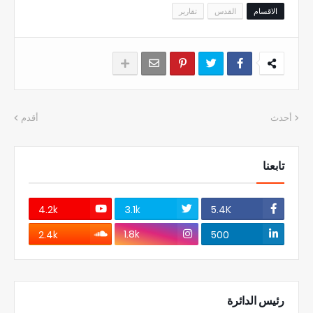
الاقسام
القدس
تقارير
أحدث
أقدم
تابعنا
4.2k
3.1k
5.4K
1.8k
2.4k
500
رئيس الدائرة