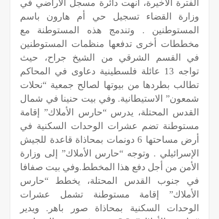
الفترة الأخيرة، أنهت دائرة مسجل الأراضي في
وزارة القضاء تسجيل حي أم هارون باسم
المستوطنين . وتندمج هذه المستوطنة مع
مخططات أخرى تدفعها منظمات المستوطنين
في القسم الشرقي من الشيخ جراح، حيث
تواجه 13 عائلة فلسطينية دعاوى في المحاكم
تطالب بطردها من بيوتها لصالح جمعية “نحلات
شمعون” الاستيطانية. وفي بيت حنينا في شمال
القدس المحتلة، يدرس “حارس الأملاك” إقامة
مستوطنة تضم عشرات الوحدات السكنية في
أرض مساحتها 6 دونمات بمحاذاة قاعدة للجيش
الإسرائيلي . وتوجه “حارس الأملاك” إلى وزارة
الأمن من أجل دفع هذا المخطط.وفي بيت صفافا
في جنوب القدس المحتلة، يخطط “حارس
الأملاك” إقامة مستوطنة تشمل عشرات
الوحدات السكنية بمحاذاة صور باهر. ويدير