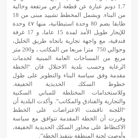
1.7 دونم عبارة عن قطعة أرض مرتفعة وخالية
من البناء. ويشمل المخطط تشييد مبنى من 18
طابقا يضم 80 وحدة استيطانية، منها ٤٧ وحدة
للإيجار طويل الأمد لمدة 15 عاما، و 17 غرفة
فندقية، مع واجهة تجارية باتجاه طريق الخليل،
وحوالي 750
مترا مربعا من المكاتب ، و200 متر
مربع من المساحات العامة المبنية لخدمات
الرعاية وحسب بلدية الاحتلال فان “الخطة
مقدمة وفق سياسة البناء والتطوير على طول
خطوط السكك الحديدية الخفيفة.
وللاستخدامات المختلطة للمباني السكنية
والتجارية والفنادق والمكاتب”. وأكدت البلدية أن
“اللجنة ناقشت الاعتراضات على الخطط
وقررت أن الخطة المقدمة تتوافق مع سياسة
الاكتظاظ على محاور السكك الحديدية الخفيفة،
وأوصت لجنة المنطقة بتنفيذ الخطة”.