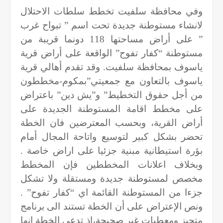
وفي محافظة سلفيت تخطط سلطات الاحتلال
لانشاء مستوطنة جديدة تحت اسم ” تبواح غرب
” على أراض مساحتها 118 دونما قريبة من
مستوطنة “كفار تفوح” الواقعة على أراض قرية
ياسوف بمحافظة سلفيت. وقد تقدم أهالي قرية
ياسوف بالتعاون مع جمعيتي”بمكوم-مخططون
من أجل حقوق التخطيط” و”يش دين” باعتراض
على مخطط اقامة المستوطنة الجديدة على
أراض القرية، وبحسب المعترضين فان الخطة
تحضر بشكل كبير لتوسيع واتاحة المجال أمام
بؤرة استيطانية مبنية جزئيا على اراض خاصة .
وبخلاف اعلانات المخططين فإن المخطط
مخصص لمستوطنة جديدة ومستقلة ولا تشكل
جزءا من المستوطنة القائمة اي “كفار تفوح” .
ونص الإعتراض على أن الخطة تستند الى برنامج
متحيز ومعطيات غير صحيحة،اذ تدعي الخطة انها