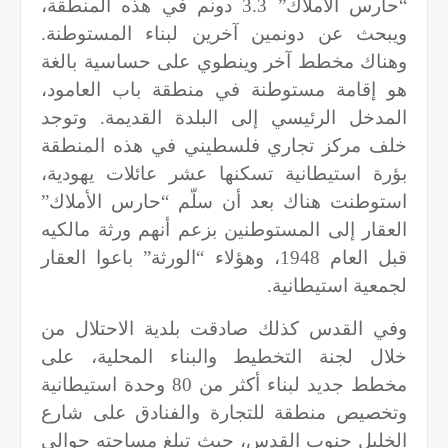
“حارس الأملاك” 3.3 دونم في هذه المنطقة،
ويبحث عن دونمين آخرين لبناء المستوطنة.
وهناك مخطط آخر وينطوي على حساسية بالغة
هو إقامة مستوطنة في منطقة باب العامود،
المدخل الرئيسي إلى البلدة القديمة. وتوجد
خلف مركز تجاري فلسطيني في هذه المنطقة
بؤرة استيطانية تسكنها عشر عائلات يهودية،
استوطنت هناك بعد أن سلّم “حارس الأملاك”
العقار إلى المستوطنين بزعم أنهم ورثة مالكيه
قبل العام 1948، وهؤلاء “الورثة” باعوا العقار
لجمعية استيطانية.
وفي القدس كذلك صادقت بلدية الاحتلال من
خلال لجنة التخطيط والبناء المحلية، على
مخطط جديد لبناء أكثر من 80 وحدة استيطانية
وتخصيص منطقة للتجارة والفنادق على شارع
الخليل جنوب القدس، حيث تبلغ مساحته حوالي