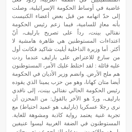
غاضبة في أوساط الحكومة الإسرائيلية، وصلت
إلى حدّ اتهامه من قبل بعض أعضاء الكنيست
بأنه معادٍ للسامية، فيما زعم رئيس الحكومة
نفتالي بينت، رداً على تصريح بارليف، أنّ
اعتداءات المستوطنين هي ظاهرة هامشية لا
أكثر. أما وزيرة الداخلية أيليت شاكيد فكانت أول
من سارع للاعتراض على بارليف عندما ردت
عليه قائلة : لقد اختلط عليك الأمر، المستوطنون
هم ملح الأرض. وانضم وزير الأديان في الحكومة
أيضا متان كهانا، وهو من حزب يمينا الذي يقوده
رئيس الحكومة الحالي نفتالي بينت، إلى ناقدي
بارليف، وردّ هو الآخر بالقول: من المحزن أن
نرى رجلا عسكريا (بارليف هو عميد احتياط) مع
تجربة غنية يعتمد رواية كاذبة ومشوهة للغاية.
المستوطنون في الضفة الغربية ليسوا عنيفين
بل هم طلائعيون ، ودعاه للتراجع عن تصريحاته ،