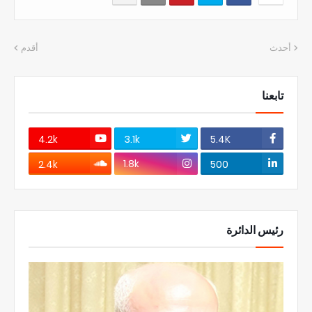
أحدث
أقدم
تابعنا
4.2k
3.1k
5.4K
1.8k
2.4k
500
رئيس الدائرة