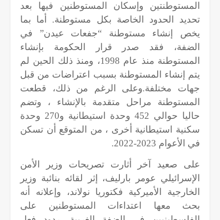
المستوطنتين وإسكان المستوطنين فيها بعد
تحديد الحدود الخاصة بكل مستوطنة. أما بما
يخص إنشاء مستوطنة “جفعات عيدن” في
الضفة، فقد صدر قرار الحكومة بإنشاء
المستوطنة منذ عام 1998، ومنذ ذلك الحين لم
يتم إنشاء المستوطنة بسبب اعتراضات من قبل
جهات مختلفة.وعلى الرغم من ذلك، قطعت
المستوطنة مراحل متقدمة بالإنشاء ، وتضم
حاليا حوالي 452 وحدة استيطانية و270 وحدة
سكنية استيطانية أخرى ، من المتوقع أن تسكن
في الأعوام 2023-2022.
على صعيد آخر أثارت تصريحات وزير الأمن
الإسرائيلي عومر بارليف، إثر لقائه بنائبة وزير
الخارجية الأميركية فكتوريا نولاند، وإعلانه أنه
بحث معها اعتداءات المستوطنين على
الفلسطينيين في الضفة الغربية، ردود فعل