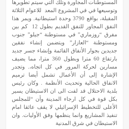
المستوطنات المجاورة وتلك التي سيتم تطويرها
وتوسيعها في في المشروع المعد
للاعوام الثلاثة
المقبلة، بواقع 3790 وحدة استيطانية. ويمر هذا
النفق المجاور للنفق القديم بطول 12
كم بين
مفرق “روزماري” في مستوطنة “جيلو” جنوب
ومستوطنة “العازار” ويتضمن إنشاء نفقين
جديدين بجوار الأنفاق القائمة وإنشاء جسر جديد
بارتفاع 60 مترا وبطول 360 مترا، مما يضيف
مسارين لحركة المرور في كل اتجاه،. وتجدر
الإشارة إلى أن الأعمال تشمل أيضا ترميم
الانفاق الحالية وتحديث الأنظمة . وكان رئيس
بلدية الاحتلال قد لفت الى ان الاستيطان يسير
بكل قوة في كل ارجاء المدينة وأن “للمجلس
الأعلى للتخطيط الإسرائيلي لا يقف عائقا امام
تنفيذ المشاريع وانما ينظمها وفق الأوليات. وان
الاستيطان في شرق المدنية