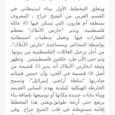
ويتعلق المخطط الأول ببناء استيطاني في
القسم الغربي من الشيخ جراح ، المعروف
بمنطقة أم هارون، التي تسكن فيها 45 عائلة
فلسطينية، ويدير “حارس الأملاك” معظم
العقارات فيها. وتعمل منظمات استيطانية
بواسطة المحاكم، وبمساعدة “حارس الأملاك”،
من أجل ترحيل العائلات الفلسطينية من بيوتها.
وتم حتى الآن طرد عائلتين فلسطينيتين . وتظهر
وثيقة لـحارس الأملاك أنه يدير 33 قسيمة من
أصل 58 قسيمة في الحي، وأن خمس قسائم
صادرتها “سلطة أراضي إسرائيل”. وتسمح
الخارطة الهيكلية للبلدية بهدم المباني القديمة
وبناء بنايات جديدة مكانها أو توسيعها بإضافة بناء
يرتفع حتى أربعة طوابق.ويعني هذا المخطط
إقامة مستوطنة في قلب الشيخ جراح. وفي