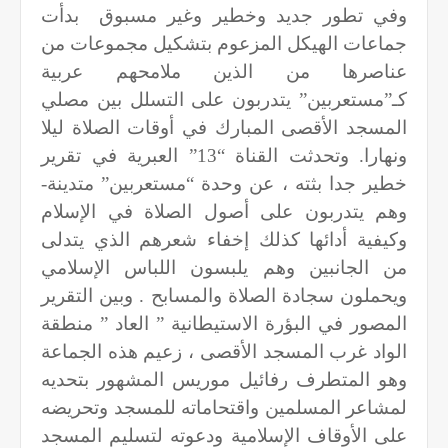
وفي تطور جديد وخطير وغير مسبوق
بدأت
جماعات الهيكل المزعوم بتشكيل مجموعات من
عناصرها من الذين ملامحهم عربية
كـ”مستعربين” يتدربون على التسلل بين مصلي
المسجد الأقصى المبارك في أوقات الصلاة ليلا
ونهارا. وتحدثت القناة “13” العبرية في تقرير
خطير جدا بثته ، عن وحدة “مستعربين” متدينة-
وهم يتدربون على أصول الصلاة في الإسلام
وكيفية أدائها كذلك إخفاء شعرهم الذي يتدلى
من الجانبين وهم يلبسون اللباس الإسلامي
ويحملون سجادة الصلاة والمسابح . وبين التقرير
المصور في البؤرة الاستيطانية ” العاد ” منطقة
الواد غرب المسجد الأقصى ، زعيم هذه الجماعة
وهو المتطرف رفائيل موريس المشهور بتحديه
لمشاعر المسلمين واقتحاماته للمسجد وتحريضه
على الأوقاف الإسلامية ودعوته لتسليم المسجد