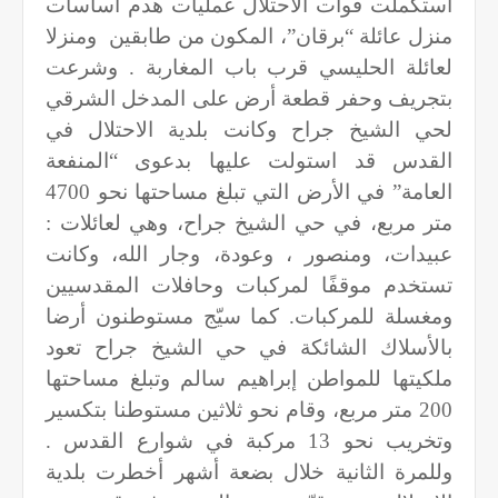
استكملت قوات الاحتلال عمليات هدم أساسات
منزل عائلة “برقان”، المكون من طابقين
ومنزلا
لعائلة الحليسي قرب باب المغاربة . وشرعت
بتجريف وحفر قطعة أرض على المدخل الشرقي
لحي الشيخ جراح وكانت بلدية الاحتلال في
القدس قد استولت عليها بدعوى “المنفعة
العامة” في الأرض التي تبلغ مساحتها نحو 4700
متر مربع، في حي الشيخ جراح، وهي لعائلات :
عبيدات، ومنصور ، وعودة، وجار الله، وكانت
تستخدم موقفًا لمركبات وحافلات المقدسيين
ومغسلة للمركبات. كما سيّج مستوطنون أرضا
بالأسلاك الشائكة في حي الشيخ جراح تعود
ملكيتها للمواطن إبراهيم سالم وتبلغ مساحتها
200 متر مربع، وقام نحو ثلاثين مستوطنا بتكسير
وتخريب نحو 13 مركبة في شوارع القدس .
وللمرة الثانية خلال بضعة أشهر أخطرت بلدية