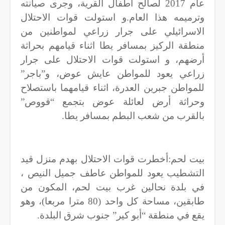
عام 2017 لصالح اطفال القرية، وجرى صيانته
وترميمه هذا العام.و استولت قوات الاحتلال
الاسرائيلي على جرار زراعي لمواطنين من
منطقة الركيز بمسافر يطا اثناء قيامهم بحراثة
أرضهم، و استولت قوات الاحتلال على جرار
زراعي يعود للمواطن عايش عوض، و”باجر”
للمواطن جبرين العدرة، اثناء قيامهما باستصلاح
وحراثة أرض لعائلة عوض بتجمع “قووص”
بالقرب من شعب البطم بمسافر يطا.
بيت لحم:أخطرت قوات الاحتلال بهدم منزل قيد
التشطيب يعود للمواطن عاطف جميل النيص ،
في بلدة نحالين غرب بيت لحم، المكون من
طابقين، مساحة كل واحد (80 مترا مربعا)، وهو
يقع في منطقة “أبو كير” جنوب شرق البلدة.