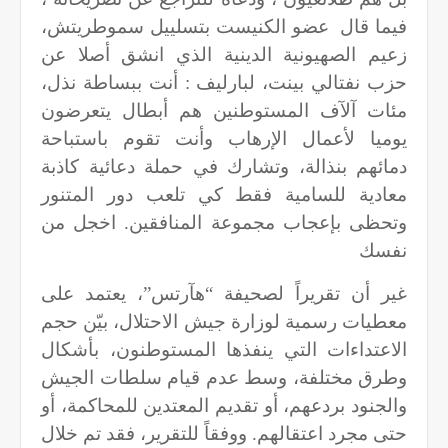
فيما قال
عضو الكنيست بتسلييل سموطريتش،
زعيم الصهيونية الدينية الذي انشق أصلا عن
حزب نفتالي بينت، لبارليف : أنت ببساطة نذل،
مئات آلآف المستوطنين هم أبطال يتعرضون
يوميا لأعمال الإرهاب وأنت تقوم باستباحة
دمائهم بنذالة، وتشارك في حملة دعائية كاذبة
معادية للسامية فقط كي تلعب دور المتنور
وتحظى بإعجاب مجموعة المنافقين. اخجل من
نفسك
غير أن تقريراً لصحيفة “هآرتس”، يعتمد على
معطيات رسمية لوزارة جيش الاحتلال، بيّن حجم
الاعتداءات التي ينفذها المستوطنون، بأشكال
وطرق مختلفة، وسط عدم قيام سلطات الجيش
والجنود بردعهم، أو تقديم المعتدين للمحاكمة، أو
حتى مجرد اعتقالهم. ووفقاً للتقرير، فقد تم خلال