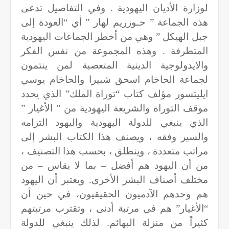
لوزارة الأديان اليهودية . وفي التفاصيل تدعى
هذه الجماعة ” حـوزريم لهار ” أي “العودة إلى
جبل الهيكل ” وهي من أخطر الجماعات اليهودية
المتطرفة . وهذه المجموعة من نفس الفكر
والايدولوجية الدينية المتعصبة لمن ينتمون
لجماعة الحاخام اسحق شبيرا والحاخام يوسي
ايليتسور مؤلف کتاب “توراة الملك” الذي يحدد
موقف التوراة والشريعة اليهودية من ” الأغيار ”
الذي ينبغي للدولة اليهودية واليهود التزامه
والسير وفقه ، ويصنف هذا الكتاب البشر إلى
مراتب متعددة ، وينطلق ، بحسب هذا التصنيف ،
من أن اليهود هم أفضل – بما لا يقاس – من
مختلف أصناف البشر الأخرى. ويعتبر أن اليهود
هم وحدهم الآدميون الحقيقيون، في حين أن
“الأغيار” هم في مرتبة أدنى ، وتقترب مرتبتهم
كثيراً من منزلة البهائم. لذلك ينبغي للدولة