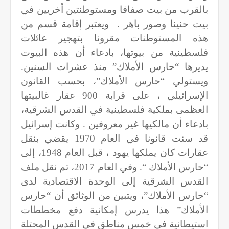
بالقرب من بيت صفافا ومستوطنتين أخريين في
بيت حنينا وصور باهر .
ويعتبر إقامة قسم من
هذه المستوطنات مقرونا بتهجير عائلات
فلسطينية من بيوتها، بادعاء أن هذه البيوت
يديرها “حارس الأملاك” منذ عشرات السنين.
ويستولي “حارس الأملاك”، بحسب القانون
الإسرائيلي ، على قرابة 900 عقار غالبيتها
العظمى بملكية فلسطينية في القدس الشرقية،
بادعاء أن مالكيها غير معروفين . وكانت إسرائيل
قد سنت قانونا في العام 1970 يقضي بنقل
عقارات كان يملكها يهود ، قبل العام 1948، إلى
“حارس الأملاك “. وفي العام 2017، تم نقل ملف
القدس الشرقية إلى الوحدة الاقتصادية لدى
“حارس الأملاك”، ويتبين من الوثائق أن “حارس
الأملاك” هذا يدرس إمكانية دفع مخططات
استيطانية في خمس مناطق في القدس المحتلة