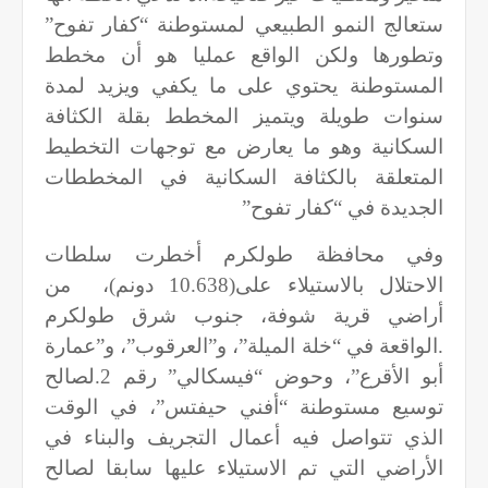
ستعالج النمو الطبيعي لمستوطنة “كفار تفوح”
وتطورها ولكن الواقع عمليا هو أن مخطط
المستوطنة يحتوي على ما يكفي ويزيد لمدة
سنوات طويلة ويتميز المخطط بقلة الكثافة
السكانية وهو ما يعارض مع توجهات التخطيط
المتعلقة بالكثافة السكانية في المخططات
الجديدة في “كفار تفوح”
وفي محافظة طولكرم أخطرت سلطات
الاحتلال بالاستيلاء على(10.638 دونم)،
من
أراضي قرية شوفة، جنوب شرق طولكرم
.الواقعة في “خلة الميلة”، و”العرقوب”، و”عمارة
أبو الأقرع”، وحوض “فيسكالي” رقم 2.لصالح
توسيع مستوطنة “أفني حيفتس”، في الوقت
الذي تتواصل فيه أعمال التجريف والبناء في
الأراضي التي تم الاستيلاء عليها سابقا لصالح