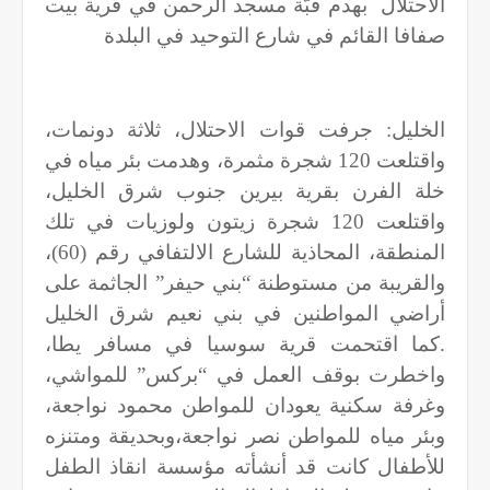
الاحتلال
بهدم قبّة مسجد الرحمن في قرية بيت
صفافا القائم في شارع التوحيد في البلدة
الخليل: جرفت قوات الاحتلال، ثلاثة دونمات،
واقتلعت 120 شجرة مثمرة، وهدمت بئر مياه في
خلة الفرن بقرية بيرين جنوب شرق الخليل،
واقتلعت 120 شجرة زيتون ولوزيات في تلك
المنطقة، المحاذية للشارع الالتفافي رقم (60)،
والقريبة من مستوطنة “بني حيفر” الجاثمة على
أراضي المواطنين في بني نعيم شرق الخليل
.كما اقتحمت قرية سوسيا في مسافر يطا،
واخطرت بوقف العمل في “بركس” للمواشي،
وغرفة سكنية يعودان للمواطن محمود نواجعة،
وبئر مياه للمواطن نصر نواجعة،وبحديقة ومتنزه
للأطفال كانت قد أنشأته مؤسسة انقاذ الطفل