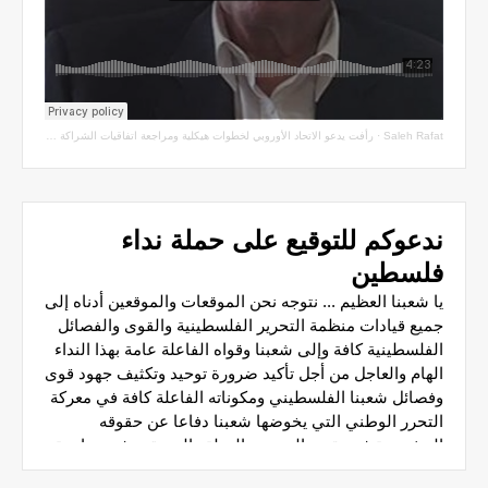
Saleh Rafat
·
رأفت يدعو الاتحاد الأوروبي لخطوات هيكلية ومراجعة اتفاقيات الشراكة مع سلطة الاحتلال