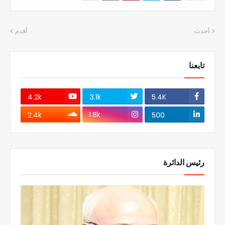
أحدث
أقدم
تابعنا
4.2k
3.1k
5.4K
1.8k
2.4k
500
رئيس الدائرة