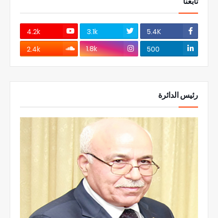
تابعنا
4.2k
3.1k
5.4K
1.8k
2.4k
500
رئيس الدائرة