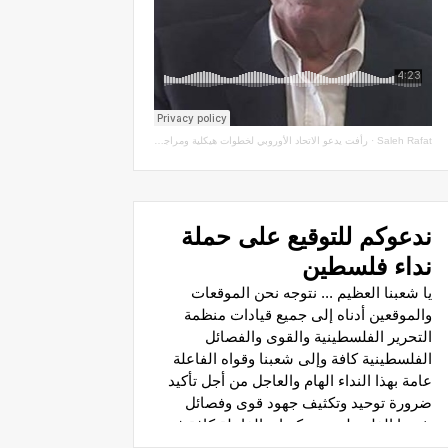
Saleh Rafat
·
رأفت يدعو الاتحاد الأوروبي لخطوات هيكلية ومراجعة اتفاقيات الشراكة مع سلطة الاحتلال