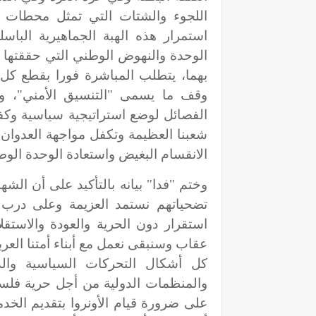
اللجوء والشتات التي تمثل محطات صم
استمرار هذه الهبة الجماهيرية الباسل
الوحدة والنهوض الوطني التي حققتها 
بهما، يتطلب المباشرة فورا بقطع كل 
وقف ما يسمى "التنسيق الأمني"، وض
الفصائل لوضع استراتيجية سياسية وك
شعبنا العظيمة وتكفل مواجهة العدوان 
الانقسام البغيض واستعادة الوحدة الوطن
وختم "فدا" بيانه بالتأكيد على أن ال
تضحياتهم نستمد العزيمة وعلى درب ن
استقرار دون الحرية والعودة والاستقل
عقاب وسنبقى نعمل مع أبناء أمتنا العرب
كل أشكال التحركات السياسية والد
والمنظمات الدولية من أجل حرية فلسطي
على ضرورة قيام الأونروا بتقديم الخدم