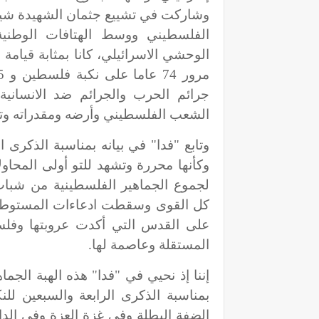
وشاركت في تشييع جثمان الشهيدة شيرين
الفلسطيني ووسط الهتافات الوطني
الوحشي الاسرائيلي، كانا بمثابة قيامة
جرائم الحرب والجرائم ضد الانسانية 
الشعب الفلسطيني وأرضه ومقدراته وترا
وتابع "فدا" في بيانه بمناسبة الذكرى 
وكأنها محررة وتشهد للتو أولى المحاولا
لجموع الجماهير الفلسطينية من شب
كل القوى وسقطت ادعاءات المستوطن ب
على القدس التي أكدت عروبتها وفلسط
المستقلة وعاصمة لها.
إننا إذ نحيي في "فدا" هذه الهبة الجما
بمناسبة الذكرى الرابعة والسبعين للن
الضفة البطلة وفي غزة العزة وفي الد