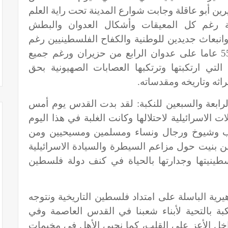
 أبو عاقلة وجابت شوارع المدينة تحت راية العلم
ة رغم كل المعيقات وأشكال العدوان والبطش
 وانبعاث جديدين للوطنية والكفاح الفلسطينيين رغم
مرور 74 عاما على نكبة فلسطين و 55 عاما على عدوان الرابع من حزيران ورغم جميع
التي ارتكبتها وترتكبها العصابات الصهيونية بحق
ثه وتاريخه ومقدساته.
الرابعة والسبعين للنكبة: لقد بدت القدس يوم أمس
ت الاسرائيلية لاحتلالها وكانت الغلبة في هذا اليوم
اب وشيوخ ورجال ونساء ومسلمين ومسيحيين ومن
نيت حول مزاعم السيطرة والسيادة الاسرائيلية
ينيتها وجدارتها بالحياة في كنف دولة فلسطين
هيرية الباسلة على امتداد فلسطين التاريخية ونتوجه
كبة بالتحية لأبناء شعبنا في القدس العاصمة وفي
اخل الأعز على القلب، كما نحيي الأهل في مخيمات