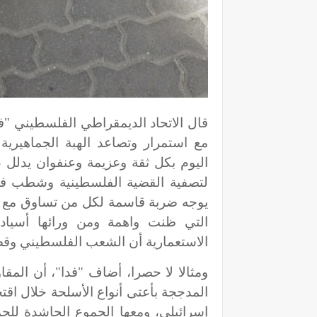
قال الاتحاد الديمقراطي الفلسطيني "فد
مع استمرار وتصاعد الهبة الجماهيرية
اليوم بكل ثقة وعزيمة وعنفوان يدلل
لتصفية القضية الفلسطينية وشطب فلس
يوجه ضربة قاسمة لكل من تساوق مع ه
التي ظنت واهمة ومن ورائها أسياده
الاستعمارية أن الشعب الفلسطيني وقضي
ومثالا لا حصرا، أضاف "فدا"، أن المقاو
المدججة بأعتى أنواع الأسلحة خلال ا
إسرائيلي، ومعها الجموع الحاشدة للج