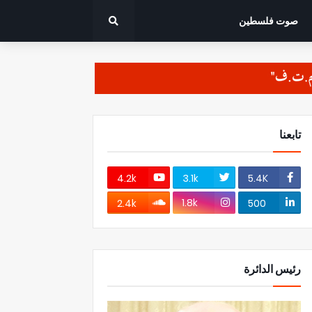
صوت فلسطين
تابعنا
4.2k
3.1k
5.4K
1.8k
2.4k
500
رئيس الدائرة