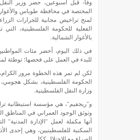
وفا- قبل أسبوعين، حضر وزير النقل 
المختصة في محافظة طوباس والأغوار ال
لمنح تراخيص مجانية للجرارات الزرا
الفعلية للحكومة الفلسطينية، التي 
بالأغوار الشمالية.
في ذلك اليوم، أحضر مئات المواطنين 
للبدء في العمل على فحصها؛ توطئة لمن
لكن لم تمر هذه الخطوة مرور الكرام،
الحكومة الفلسطينية، بشكل هجومي، 
وزارة النقل الفلسطينية.
و"ريجفيم"، هي مؤسسة استيطانية ترا
وتوثق الوجود العمراني في المناطق ا
أنها مكملة لعمل "الإدارة المدنية"
السكنية للفلسطينيين، وهي إحدى الأذرع
الصراع مع الاحتلال ككل.