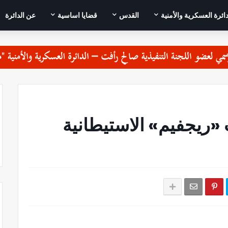
دائرة العسكرية والأمنية
القدس
قضايا اساسية
عن الدائرة
 «ريجفيم» الاستيطانية