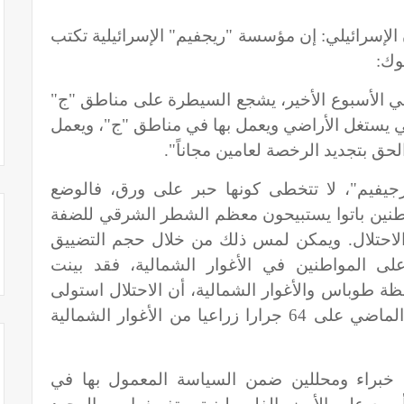
الإسرائيلي: إن مؤسسة "ريجفيم" الإسرائيلية تكتب
وك:
ي الأسبوع الأخير، يشجع السيطرة على مناطق "ج"
ي يستغل الأراضي ويعمل بها في مناطق "ج"، ويعمل
ق بتجديد الرخصة لعامين مجاناً".
يفيم"، لا تتخطى كونها حبر على ورق، فالوضع
وطنين باتوا يستبيحون معظم الشطر الشرقي للضفة
لاحتلال. ويمكن لمس ذلك من خلال حجم التضييق
لى المواطنين في الأغوار الشمالية، فقد بينت
ة طوباس والأغوار الشمالية، أن الاحتلال استولى
منذ بداية عام 2019، حتى نهاية العام الماضي على 64 جرارا زراعيا من الأغوار الشمالية
خبراء ومحللين ضمن السياسة المعمول بها في