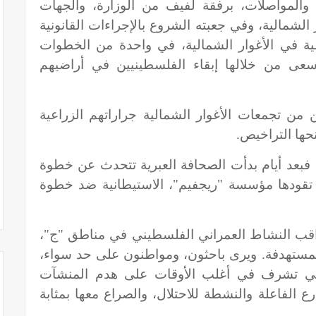
والمواصلات، برفقة لفيف من الوزارة، والجهات
شمالية، وفي جعبته الشروع بالإجراءات القانونية
عية في الأغوار الشمالية، في واحدة من الخطوات
تسعى من خلالها إبقاء الفلسطينيين في أراضيهم
من تجمعات الأغوار الشمالية جراراتهم الزراعية
حها التراخيص.
 فبعد أيام بدأت الصحافة العبرية تتحدث عن خطوة
تقودها مؤسسة "ريجفيم"، الاستيطانية ضد خطوة
قب النشاط العمراني الفلسطيني في مناطق "ج"،
لمستهدفة. ويرى باحثون، ومواطنون على حد سواء،
 التي تشرف في أغلب الأوقات على هدم المنشآت
 الفاعلة والنشطة للاحتلال، والصراع معها بمثابة