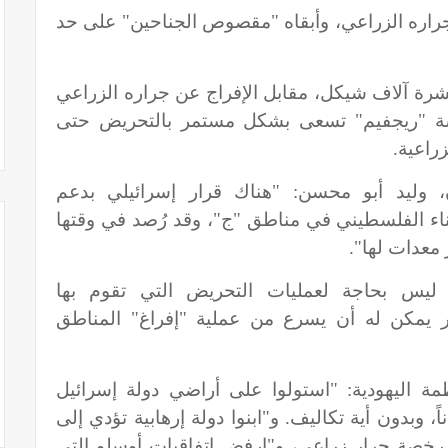
جراره الزراعي، وأبقاه "مقصوص الجناحين" على حد
شرة آلاف شيكل، مقابل الإفراج عن جراره الزراعي
سة "ريجفيم" تسعى بشكل مستمر بالتحريض حتى
راعية.
 وليد أبو محسن: "هناك قرار إسرائيلي بدعم
اء الفلسطيني في مناطق "ج"، وقد رُصد في وقتها
معدات لها".
ل ليس بحاجة لعمليات التحريض التي تقوم بها
ر يمكن له أن يسرع من عملية "إفراغ" المناطق
 اليهودية: "استولوا على أراضي دولة إسرائيل
 وبدون أية تكاليف. و"ابنوا دولة إرهابية تؤدي إلى
ى رخصة جرار زراعي، و"ارفض اتفاقيات أوسلو التي