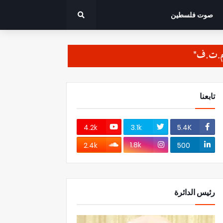
صوت فلسطين
تابعنا
4.2k
3.1k
5.4K
1.8k
2.4k
500
رئيس الدائرة