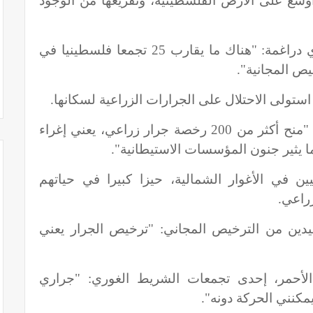
أوسع على الأرض الفلسطينية، وتفريغها من الوجود
يقول رئيس مجلس قروي المالح مهدي دراغمة: "هناك ما يقارب 25 تجمعا فلسطينيا في
يص المجانية".
ستولى الاحتلال على الجرارات الزراعية لسكانها.
يقول الناشط الحقوقي عارف دراغمة: "منح أكثر من 200 رخصة جرار زراعي، يعني إغراء
ا يثير جنون المؤسسات الاستيطانية".
ين في الأغوار الشمالية، حيزا كبيرا في حياتهم
زراعي.
دين من الترخيص المجاني: "ترخيص الجرار يعني
أحمر، إحدى تجمعات الشريط الغوري: "جراري
مكنني الحركة دونه".