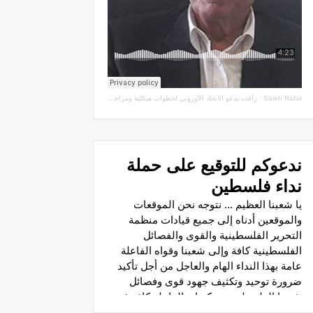
Saleh Rafat
·
رأفت يدعو الاتحاد الأوروبي لخطوات هيكلية ومراجعة اتفاقيات الشراكة مع سلطة الاحتلال