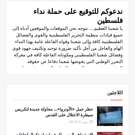
اللاجئين
حظر عمل «الأونروا»... محاولة جديدة لتكريس
سيطرة الاحتلال على القدس
نونبر 11, 2024
الاستهداف اليومي للمخيمات استكمال لحلقات