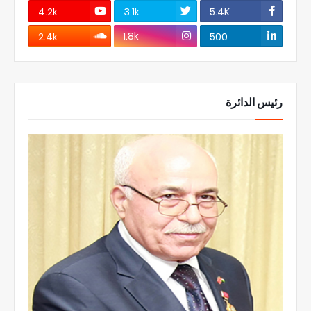
4.2k
3.1k
5.4K
1.8k
2.4k
500
رئيس الدائرة