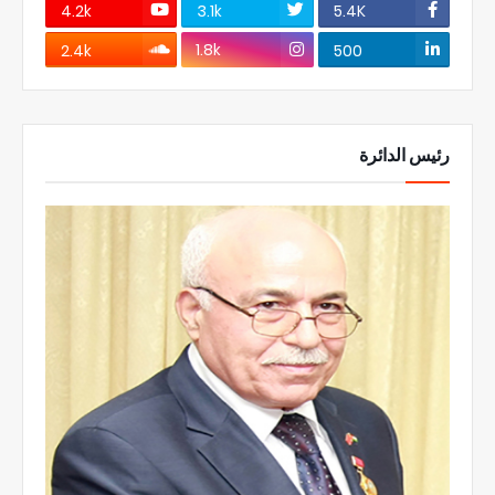
4.2k
3.1k
5.4K
1.8k
2.4k
500
رئيس الدائرة