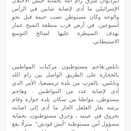
ديردبوان شرق رام الله بحماية جيش الاحتلال
الإسرائيلي ما أدى لإصابة شابين في الرأس
والوجه وكان مستوطن نصب خيمة قبل نحو
أسبوعين، في أرض قرب منطقة الشيخ عمار
بهدف السيطرة عليها لصالح التوسع
الاستيطاني
.
نابلس:هاجم مستوطنون مركبات المواطنين
بالحجارة على الطريق الواصل بين رام الله
ونابلس، بالقرب من بلدة ترمسعيا، الأمر الذي
أدى لإصابة عدد من المواطنين . وهاجم
مستوطن، مواطنا من سكان بلدة حوارة وقام
برشه بغاز الفلفل الحار ما أدى إلى اصابته
بحروق في عينيه ، وحرق مستوطنون، بحماية
مسؤول أمن مستوطنة “أيش قودش”
منزلًا يقع