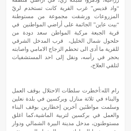
“واد قديس” غرب القرية كانت تستخدم لريّ
المزروعات ورشقت مجموعة من مستوطنة
“بيت عاين” الجاثمة على أراضي المواطنين
في
قرية الجبعة مركبة المواطن سعد دودة من
حلحول شمال الخليل،
قرب المدخل الشرقي
للقرية ما أدى الى تحطم الزجاج الامامي واصابته
بحجر في رأسه، ونقل إلى احد المستشفيات
لتلقي العلاج،
رام الله:أخطرت سلطات الاحتلال بوقف العمل
والبناء في ثلاثة منازل وبركسين في بلدة نعلين
وسلمت مواطنَين آخرين إخطارين بوقف البناء
والعمل في بركسين لتربية الماشية،كما اغلق
مستوطنون، مدخل مدينة البيرة الشمالي ودوار