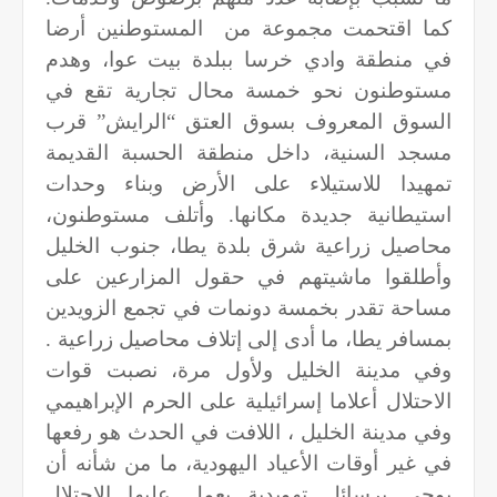
كما اقتحمت مجموعة من
المستوطنين أرضا
في منطقة وادي خرسا ببلدة بيت عوا، وهدم
مستوطنون نحو خمسة محال تجارية تقع في
السوق المعروف بسوق العتق “الرايش” قرب
مسجد السنية، داخل منطقة الحسبة القديمة
تمهيدا للاستيلاء على الأرض وبناء وحدات
استيطانية جديدة مكانها. وأتلف مستوطنون،
محاصيل زراعية شرق بلدة يطا، جنوب الخليل
وأطلقوا ماشيتهم في حقول المزارعين على
مساحة تقدر بخمسة دونمات في تجمع الزويدين
بمسافر يطا، ما أدى إلى إتلاف محاصيل زراعية .
وفي مدينة الخليل ولأول مرة، نصبت قوات
الاحتلال أعلاما إسرائيلية على الحرم الإبراهيمي
وفي مدينة الخليل ، اللافت في الحدث هو رفعها
في غير أوقات الأعياد اليهودية، ما من شأنه أن
يوحي برسائل تهويدية يعمل عليها الاحتلال