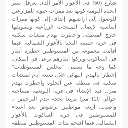
شارع (60) في الأغوار الأمر الذي يعرقل سير
الحياة اليومية كونها تعد ممرات حيوية للمزارعين
للوصول إلى أراضيهم، إضافة إلى كونها ممرات
أساسية لإيصال المنتجات الزراعية وتسويقها
خارج المنطقة. وأخطرت بهدم منشآت سكنية
في خربة حمصة التحتا بالأغوار الشمالية. فيما
أقامت مجموعة من المستوطنين حظيرة أبقار
في الساكوت وتركوا أبقارهم ترعى في المكان.
كما وجه ما يسمى “مجلس المستوطنات”
إخطارا بالهدم
النهائي خلال سبعة أيام لمنشآت
سكنية في منطقة عين الحلوة وأخطرت بهدم
منزل قيد الإنشاء في قرية النويعمة مساحته
حوالي 120 مترا مربعا بحجة عدم الترخيص ،.
وأصيب، أربعة مواطنين برضوض بعد اعتداء
للمستوطنين في خربة الساكوت بالأغوار
الشمالية. فيما اقتحم مئات المستوطنين منطقة