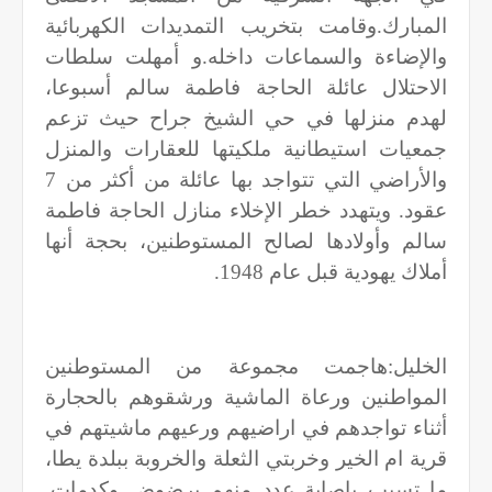
المبارك.وقامت بتخريب التمديدات الكهربائية
والإضاءة والسماعات داخله.و أمهلت سلطات
الاحتلال عائلة الحاجة فاطمة سالم أسبوعا،
لهدم منزلها في حي الشيخ جراح حيث تزعم
جمعيات استيطانية ملكيتها للعقارات والمنزل
والأراضي التي تتواجد بها عائلة من أكثر من 7
عقود. ويتهدد خطر الإخلاء منازل الحاجة فاطمة
سالم وأولادها لصالح المستوطنين، بحجة أنها
أملاك يهودية قبل عام 1948
.
الخليل:هاجمت مجموعة من المستوطنين
المواطنين ورعاة الماشية ورشقوهم بالحجارة
أثناء تواجدهم في اراضيهم ورعيهم ماشيتهم في
قرية ام الخير وخربتي الثعلة والخروبة ببلدة يطا،
ما تسبب بإصابة عدد منهم برضوض وكدمات.