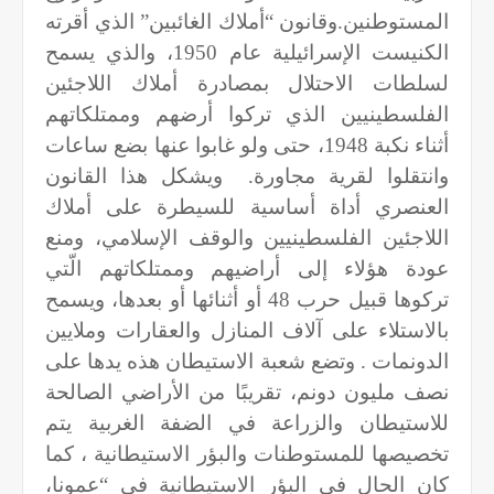
المستوطنين.وقانون “أملاك الغائبين” الذي أقرته
الكنيست الإسرائيلية عام 1950، والذي يسمح
لسلطات الاحتلال بمصادرة أملاك اللاجئين
الفلسطينيين الذي تركوا أرضهم وممتلكاتهم
أثناء نكبة 1948، حتى ولو غابوا عنها بضع ساعات
وانتقلوا لقرية مجاورة.
ويشكل هذا القانون
العنصري أداة أساسية للسيطرة على أملاك
اللاجئين الفلسطينيين والوقف الإسلامي، ومنع
عودة هؤلاء إلى أراضيهم وممتلكاتهم الّتي
تركوها قبيل حرب 48 أو أثنائها أو بعدها، ويسمح
بالاستلاء على آلاف المنازل والعقارات وملايين
‏الدونمات . وتضع شعبة الاستيطان هذه يدها على
نصف مليون دونم، تقريبًا من الأراضي الصالحة
للاستيطان والزراعة في الضفة الغربية يتم
تخصيصها للمستوطنات والبؤر الاستيطانية ، كما
كان الحال في البؤر الاستيطانية في “عمونا،