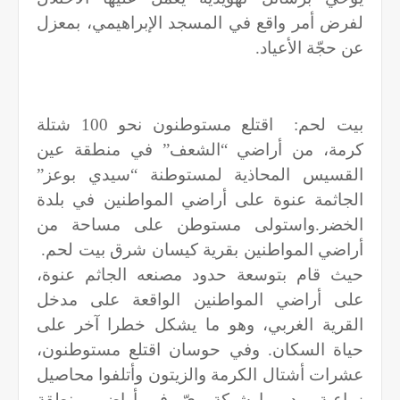
لفرض أمر واقع في المسجد الإبراهيمي، بمعزل
عن حجّة الأعياد
.
بيت لحم:
اقتلع مستوطنون نحو 100 شتلة
كرمة، من أراضي “الشعف” في منطقة عين
القسيس المحاذية لمستوطنة “سيدي بوعز”
الجاثمة عنوة على أراضي المواطنين في بلدة
الخضر.واستولى مستوطن على مساحة من
أراضي المواطنين بقرية كيسان شرق بيت لحم.
حيث قام بتوسعة حدود مصنعه الجاثم عنوة،
على أراضي المواطنين الواقعة على مدخل
القرية الغربي، وهو ما يشكل خطرا آخر على
حياة السكان. وفي حوسان اقتلع مستوطنون،
عشرات أشتال الكرمة والزيتون وأتلفوا محاصيل
زراعية، ودمروا شبكة ريّ، في أراضي منطقة