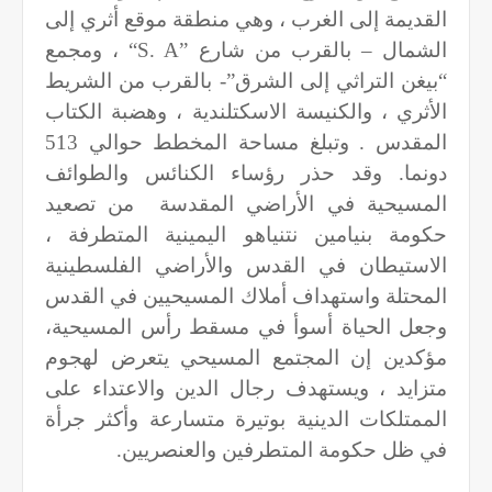
القديمة إلى الغرب ، وهي منطقة موقع أثري إلى
الشمال – بالقرب من شارع
“S. A”
، ومجمع
“بيغن التراثي إلى الشرق”- بالقرب من الشريط
الأثري ، والكنيسة الاسكتلندية ، وهضبة الكتاب
المقدس . وتبلغ مساحة المخطط حوالي 513
دونما. وقد حذر رؤساء الكنائس والطوائف
المسيحية في الأراضي المقدسة
من تصعيد
حكومة بنيامين نتنياهو اليمينية المتطرفة ،
الاستيطان في القدس والأراضي الفلسطينية
المحتلة واستهداف أملاك المسيحيين في القدس
وجعل الحياة أسوأ في مسقط رأس المسيحية،
مؤكدين إن المجتمع المسيحي يتعرض لهجوم
متزايد ، ويستهدف رجال الدين والاعتداء على
الممتلكات الدينية بوتيرة متسارعة وأكثر جرأة
في ظل حكومة المتطرفين والعنصريين
.