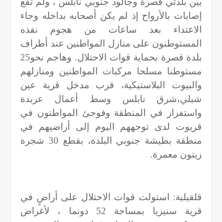
بين بلدتي قصرة وجالود جنوبي نابلس ، ولم تقع
إصابات بالأرواح إذ لم يكن أصحابه بداخله وجاء
الاعتداء بعد ساعات من هجوم نفذه
المستوطنون على منازل المواطنين عند أطراف
بلدة قصرة بحماية قوات الاحتلال. وهاجم نحو25
مستوطنا مسلحا مركبات المواطنين ومنازلهم
والبيوت البلاستيكية، قرب مدخل قرية عين
شبلي،شرق نابلس وسط أعمال عربدة
واستفزاز في المنطقة وفوجئ المواطنون في
قريوت لدى توجههم اليوم إلى أراضيهم في
منطقة بطيشة جنوبي البلدة، بقطع 30 شجرة
زيتون معمرة
.
قلقيلية: استولت قوات الاحتلال على أراضٍ في
قرية سنيريا بمساحة 52 دونما ، لأغراض