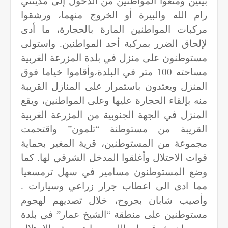
بيتين ومنعوا المواطنين من الدخول إلى مدينتي
رام الله والبيرة أو الخروج منهما، ورشقوا
مركبات المواطنين المارة بالحجارة، ما أدى
لإلحاق الضرر بمركبة أحد المواطنين. واستولى
مستوطنون على منزل في بلدة المزرعة الغربية
مساحته 100 متر في البلدة،وأقاموا خياما فوق
المنزل ويعتدون باستمرار على المنازل القريبة
منه بإلقاء الحجارة عليها وعلى المواطنين، ويقع
المنزل في الجهة الجنوبية من المزرعة الغربية
القريبة من مستوطنة “تلمون” واقتحمت
مجموعة من المستوطنين، قرية المغير بحماية
قوات الاحتلال وأغلقوا المدخل الشرقي لها. كما
وضع المستوطنون مسامير في سهل ترمسعيا
مما ادى الى اعطاب جرار زراعي وسيارات .
وأصيب شابان بجروح، خلال تصديهم لهجوم
مستوطنين على منطقة “الشيخ عمار” في بلدة