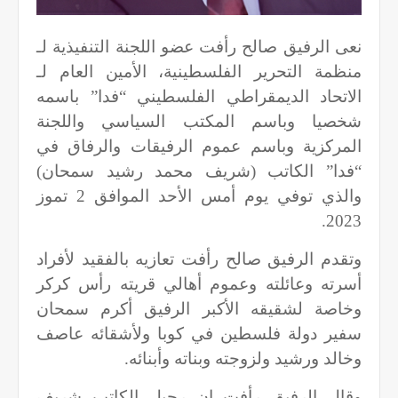
نعى الرفيق صالح رأفت عضو اللجنة التنفيذية لـ
منظمة التحرير الفلسطينية، الأمين العام لـ
الاتحاد الديمقراطي الفلسطيني “فدا” باسمه
شخصيا وباسم المكتب السياسي واللجنة
المركزية وباسم عموم الرفيقات والرفاق في
“فدا” الكاتب (شريف محمد رشيد سمحان)
والذي توفي يوم أمس الأحد الموافق 2 تموز
2023.
وتقدم الرفيق صالح رأفت تعازيه بالفقيد لأفراد
أسرته وعائلته وعموم أهالي قريته رأس كركر
وخاصة لشقيقه الأكبر الرفيق أكرم سمحان
سفير دولة فلسطين في كوبا ولأشقائه عاصف
وخالد ورشيد ولزوجته وبناته وأبنائه.
وقال الرفيق رأفت إن رحيل الكاتب شريف