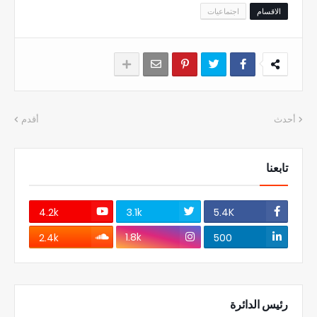
الاقسام
اجتماعيات
أحدث
أقدم
تابعنا
4.2k
3.1k
5.4K
1.8k
2.4k
500
رئيس الدائرة