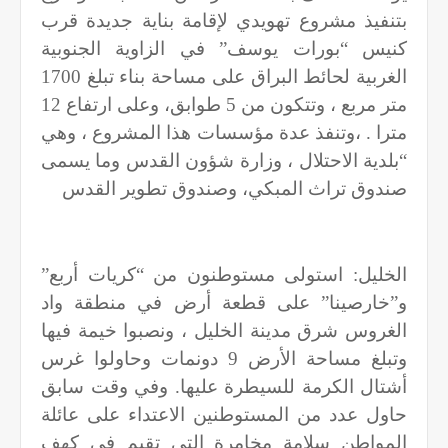
بتنفيذ مشروع تهويدي لإقامة بناية جديدة قرب
كنيس “بورات يوسف” في الزاوية الجنوبية
الغربية لحائط البراق على مساحة بناء تبلغ 1700
متر مربع ، وتتكون من 5 طوابق، وعلى ارتفاع 12
مترا . ،وتنفذ عدة مؤسسات هذا المشروع ، وهي
“بلدية الاحتلال ، وزارة شؤون القدس وما يسمى
صندوق تراث المبكي، وصندوق تطوير القدس
الخليل: استولى مستوطنون من “كريات أربع”
و”خارصينا” على قطعة أرض في منطقة واد
الغروس شرق مدينة الخليل ، ونصبوا خيمة فيها
وتبلغ مساحة الأرض 9 دونمات وحاولوا غرس
أشتال الكرمة للسيطرة عليها. وفي وقت سابق
حاول عدد من المستوطنين الاعتداء على عائلة
المواطن سلامة مخامرة التي تقيم في كهف