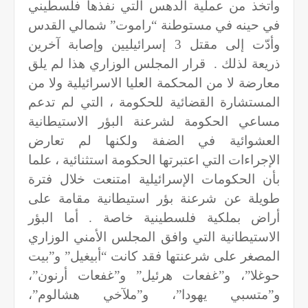
واتخذ من عملية الدهس التي نفذها فلسطيني
في حينه في مستوطنة “راموت” شمالي القدس
وأدّت إلى مقتل 3 إسرائيليين وإصابة آخرين
ذريعة لذلك .
قرار المجلس الوزاري هذا لم يلق
معارضة لا من المحكمة العليا الاسرائيلية ولا من
المستشارة القضائية للحكومة ، التي لم تدعم
مساعي الحكومة لشرعنة البؤر الاستيطانية
العشوائية في الضفة ولكنها لم تعارض
الإجراءات التي اعتبرتها الحكومة استثنائية ، علما
بأن الحكومات الإسرائيلية امتنعت خلال فترة
طويلة عن شرعنة بؤر استيطانية مقامة على
أراض بملكية فلسطينية خاصة . أما البؤر
الاستيطانية التي وافق المجلس الأمني الوزاري
المصغر على شرعنتها فقد كانت “أبيغيل” و”بيت
حوغلا”، و”غفعات هرئيل” و”غفعات أرنون”،
و”متسبي يهودا”، و”ملآخي هشالوم”،