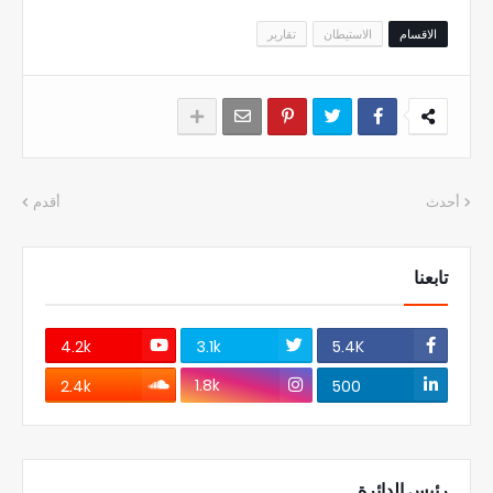
الاقسام
الاستيطان
تقارير
أحدث
أقدم
تابعنا
4.2k
3.1k
5.4K
1.8k
2.4k
500
رئيس الدائرة