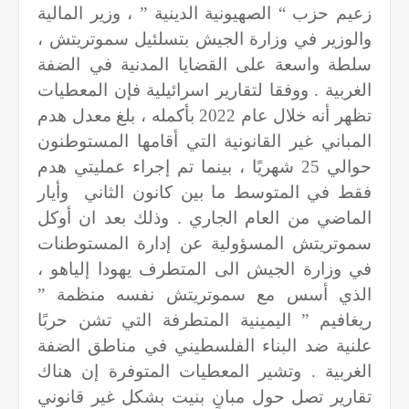
زعيم حزب “ الصهيونية الدينية ” ، وزير المالية
والوزير في وزارة الجيش بتسلئيل سموتريتش ،
سلطة واسعة على القضايا المدنية في الضفة
الغربية . ووفقا لتقارير اسرائيلية فإن المعطيات
تظهر أنه خلال عام 2022 بأكمله ، بلغ معدل هدم
المباني غير القانونية التي أقامها المستوطنون
حوالي 25 شهريًا ، بينما تم إجراء عمليتي هدم
فقط في المتوسط ما بين كانون الثاني
وأيار
الماضي من العام الجاري . وذلك بعد ان أوكل
سموتريتش المسؤولية عن إدارة المستوطنات
في وزارة الجيش الى المتطرف يهودا إلياهو ،
الذي أسس مع سموتريتش نفسه منظمة ”
ريغافيم ” اليمينية المتطرفة التي تشن حربًا
علنية ضد البناء الفلسطيني في مناطق الضفة
الغربية . وتشير المعطيات المتوفرة إن هناك
تقارير تصل حول مبانٍ بنيت بشكل غير قانوني