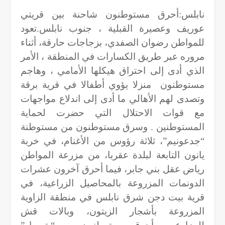
نابلس:أحرق مستوطنون شاحنة بين قريتي
عوريف وعصيرة القبلية ، جنوب نابلس.تعود
للمواطن رضوان الصفدي، بزجاجات حارقة، أثناء
مروره عبر طريق الكسارات في المنطقة ، الأمر
الذي أدى إلى احتراق هيكلها الأمامي ، وهاجم
مستوطنون
منزلا يؤوي أطفالا في قرية برقة
وتصدى لهم الأهالي ما أدى إلى اندلاع مواجهات
مع قوات الاحتلال التي حضرت لحماية
المستوطنين . وسرق مستوطنون من مستوطنة
“جدعونيم”، ثلاثة رؤوس من الأغنام، في خربة
يانون التابعة لبلدة عقربا، من مزرعة المواطن
رياض عقل بني جابر، فيما أحرق آخرون عشرات
الدونمات المزروعة بالمحاصيل الزراعية، في
قرية بيت دجن شرق نابلس في منطقة الزاوية
المزروعة بأشجار الزيتون، وبالات قش