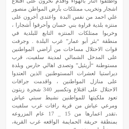
واطلقوا النار بالهواء واقدم ىحرون على اقتلاع
اشجار وتخريب ممتلكات بأرض المواطن منصور
علي احمد من نفس البدة
واعتدى آخرون على
منتزه بلدية قراوة بني حسان وأحرقوا أشجارا ،
وخربوا ممتلكات المنتزه التابع للبلدية في
منطقة “بئر أبو عمار” غرب البلدة . وجرفت
قوات الاحتلال مساحات من أراضي المواطنين
على المدخل الشمالي لمدينة سلفيت، قرب
مستوطنة “أريئيل” وتصدى اهالي حارس وبلدة
ديراستيا لعشرات المستوطنين الذين العتدوا
على منازل المواطنين ، واقدمت جرافات
الاحتلال على اقتلاع وتكسير 340 شجرة زيتون
تعود ملكيتها للمواطنين نشيط سبتي عياش
ومرعي عياش من قرية رافات غرب سلفيت
،تقدر اعمارها من 15 _ 17 عام المزروعه
بمنطقة حريقة الحمايمة الواقعه غرب القرية،