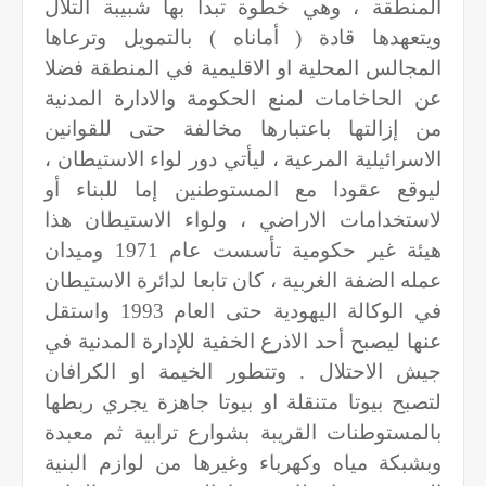
المنطقة ، وهي خطوة تبدأ بها شبيبة التلال
ويتعهدها قادة ( أماناه ) بالتمويل وترعاها
المجالس المحلية او الاقليمية في المنطقة فضلا
عن الحاخامات لمنع الحكومة والادارة المدنية
من إزالتها باعتبارها مخالفة حتى للقوانين
الاسرائيلية المرعية ، ليأتي دور لواء الاستيطان ،
ليوقع عقودا مع المستوطنين إما للبناء أو
لاستخدامات الاراضي ، ولواء الاستيطان هذا
هيئة غير حكومية تأسست عام 1971 وميدان
عمله الضفة الغربية ، كان تابعا لدائرة الاستيطان
في الوكالة اليهودية حتى العام 1993 واستقل
عنها ليصبح أحد الاذرع الخفية للإدارة المدنية في
جيش الاحتلال . وتتطور الخيمة او الكرافان
لتصبح بيوتا متنقلة او بيوتا جاهزة يجري ربطها
بالمستوطنات القريبة بشوارع ترابية ثم معبدة
وبشبكة مياه وكهرباء وغيرها من لوازم البنية