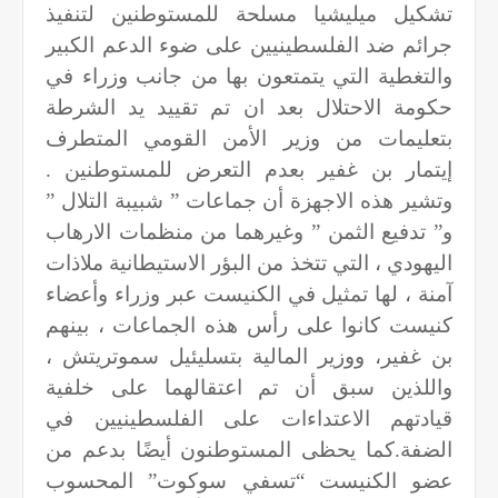
تشكيل ميليشيا مسلحة للمستوطنين لتنفيذ
جرائم ضد الفلسطينيين على ضوء الدعم الكبير
والتغطية التي يتمتعون بها من جانب وزراء في
حكومة الاحتلال بعد ان تم تقييد يد الشرطة
بتعليمات من وزير الأمن القومي المتطرف
إيتمار بن غفير بعدم التعرض للمستوطنين .
وتشير هذه الاجهزة أن جماعات ” شبيبة التلال ”
و” تدفيع الثمن ” وغيرهما من منظمات الارهاب
اليهودي ، التي تتخذ من البؤر الاستيطانية ملاذات
آمنة ، لها تمثيل في الكنيست عبر وزراء وأعضاء
كنيست كانوا على رأس هذه الجماعات ، بينهم
بن غفير، ووزير المالية بتسليئيل سموتريتش ،
واللذين سبق أن تم اعتقالهما على خلفية
قيادتهم الاعتداءات على الفلسطينيين في
الضفة.كما يحظى المستوطنون أيضًا بدعم من
عضو الكنيست “تسفي سوكوت” المحسوب