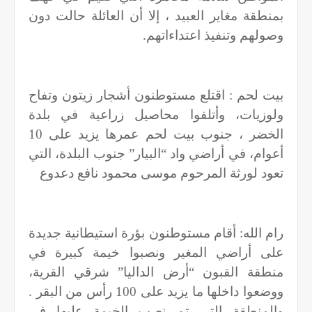
بمنطقة مغاير العبيد ، إلا أن العائلة حالت دون
وصولهم وتنفيذ اعتداءاتهم.
بيت لحم : اقتلع مستوطنون أشجار زيتون وتفاح
ولوزيات، وأتلفوا محاصيل زراعية في بلدة
الخضر ، جنوب بيت لحم عمرها يزيد على 10
أعوام، في أراضي واد “البيار” جنوب البلدة، التي
تعود لورثة المرحوم موسى محمود نافع دعدوع
رام الله: أقام مستوطنون بؤرة استيطانية جديدة
على أراضي المغير ونصبوا خيمة كبيرة في
منطقة القبون “أرض الداليا” شرقي القرية،
ووضعوا داخلها ما يزيد على 100 رأس من البقر .
والمنطقة التي تم نصب الخيمة علىها في