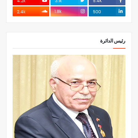
4.2k
3.1k
5.4K
1.8k
2.4k
500
رئيس الدائرة