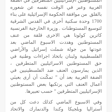
المستوطنين الإسرائيليين المتطرفين في الضفة
الغربية وعبر في الوقت نفسه عن شعوره
بالقلق من موافقة الحكومة الإسرائيلية على بناء
1700 وحدة سكنية أخرى في القدس الشرقية
لتوسيع المستوطنات . وزيرة الخارجية الفرنسية
كاترين كولونا هي الاخرى قلقة من عنف
المستوطنين وهددت الاسبوع الماضي بعد
عودتها من جولة شملت إسرائيل والأراضي
الفلسطينية ولبنان باتخاذ اجراءات وطنية في
حق المستوطنين الاسرائيليين المتطرفين ،
الذين يمارسون العنف ضد الفلسطينيين في
الضفة الغربية بعد أن ” تمكّنت أن أرى بعينَي
أعمال العنف التي يرتكبها بعض المستوطنين
الإسرائيليين المتطرفين ” حسب تعبيرها
.
وفي الاسبوع الماضي كذلك دعت كل من
أستراليا وبلجيكا وكندا والدنمارك والاتحاد