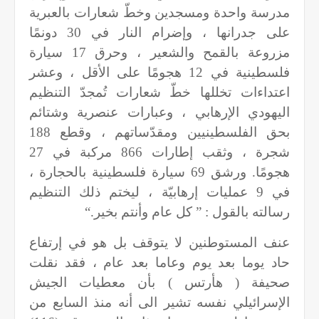
مدرسة واحدة ومسجدين وخطّ شعارات بالعبرية
على جدرانها ، وإضرام النار في 30 دونمًا
مزروعة بالقمح والشعير ، وحرق 17 سيارة
فلسطينية في 12 هجومًا على الأقل ، وعشر
اعتداءات تخللها خطّ شعارات تُمجدّ التنظيم
اليهودي الإرهابي ، وعبارات عنصرية وشتائم
بحق الفلسطينيين ومقدّساتهم ، وقطع 188
شجرة ، وثقب إطارات 866 مركبة في 27
هجومًا. ورشق 69 سيارة فلسطينية بالحجارة ،
في 9 عمليات إرهابيّة ، ليختم ذلك التنظيم
رسالته بالقول : ” كل عام وأنتم بخير
“.
عنف المستوطنين لا يتوقف بل هو في إرتفاع
حاد يوما بعد يوم وعاما بعد عام ، فقد نقلت
صحيفة ( هأرتس ) بأن معطيات الجيش
الإسرائيلي نفسه تشير الى أنه منذ السابع من