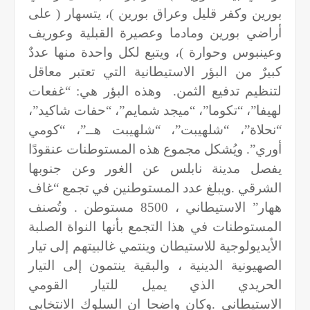
بورين وكفر قليل وعراق بورين )، يتسهار ( على
أراضي بورين ومادما وعصيرة القبلية وعوريف
وعينبوس وحوارة )، ويتبع لكل واحدة منها عددٌ
كبيرٌ من البؤر الاستيطانية التي تعتبر معاقل
لتنظيم تدفيع الثمن. وهذه البؤر هي: “غفعات
لهيفا”، “تكوما”، “ميجد شمايم”، “حفات شاكيد”،
“نحلاة”، “شلهيبت”، “شلهيبت هــ”، “كومي
أوري”. ويُشكل مجموع هذه المستوطنات عنقودًا
يفصل مدينة نابلس عن الغور وعن جنوبها
الشرقي
.
ويبلغ عدد المستوطنين في تجمع “غاف
ههار” الاستيطاني ، 8500 مستوطن . وتُصنف
المستوطنات في هذا التجمع بأنها النواة الصلبة
الأيديولوجية للاستيطان وينتمي غالبيتهم إلى تيار
الصهيونية الدينية ، والبقية ينتمون إلى التيار
الحريدي الذي يميل للتيار القومي
الاستيطاني
.
وكان واضحا ان السلوك الانتخابي