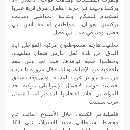
بركسا وخيمة في خربة الطويل شرق قرية عقربا
تُستخدم للسكن، ولتربية المواشي وهدمت
بركسين يعودان للمواطنين أسامة أنس بني
فضل، وصدقي حمد بني فضل
.
سلفيت:هاجم مستوطنون مركبة المواطن إياد
القاق، من بلدة كفل حارس شمال سلفيت،
وحطموا جميع نوافذها، فيما نجا ومن معه
بأعجوبة من الإصابة، وذلك خلال مروره بالقرب
من بلدة بروقين غرب المدينة . وفي وقت سابق
حطمت قوات الاحتلال الإسرائيلي مركبة أحد
المواطنين، خلال اقتحامها بلدة دير استيا شمال
غرب سلفيت
قلقيلية:تم الكشف خلال الأسبوع الفائت عن
مخطط استيطاني جديد للاستيلاء على 104