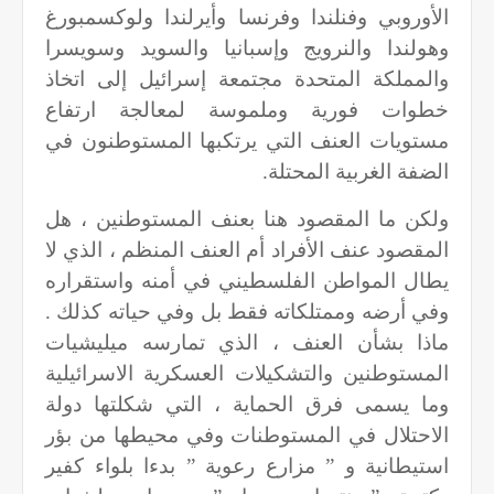
الأوروبي وفنلندا وفرنسا وأيرلندا ولوكسمبورغ
وهولندا والنرويج وإسبانيا والسويد وسويسرا
والمملكة المتحدة مجتمعة إسرائيل إلى اتخاذ
خطوات فورية وملموسة لمعالجة ارتفاع
مستويات العنف التي يرتكبها المستوطنون في
الضفة الغربية المحتلة
.
ولكن ما المقصود هنا بعنف المستوطنين ، هل
المقصود عنف الأفراد أم العنف المنظم ، الذي لا
يطال المواطن الفلسطيني في أمنه واستقراره
وفي أرضه وممتلكاته فقط بل وفي حياته كذلك .
ماذا بشأن العنف ، الذي تمارسه ميليشيات
المستوطنين والتشكيلات العسكرية الاسرائيلية
وما يسمى فرق الحماية ، التي شكلتها دولة
الاحتلال في المستوطنات وفي محيطها من بؤر
استيطانية و ” مزارع رعوية ” بدءا بلواء كفير