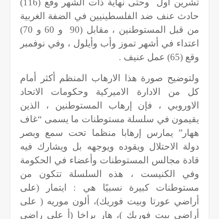
تشرين اول وحتى نهاية ذات الشهر وقع (116)
حادث عنف ضد الفلسطينيين في الضفة الغربية
من قبل المستوطنين ، مقابل (90 و 60 و 70)
اعتداء في أشهر تموز وأب وأيلول ، وفي نوفمبر
وقع (65) عمل عنيف
.
ولتوضيح صورة هذا الارهاب المنظم أكثر أمام
كل من الادارة الاميركية وحكومات الاتحاد
الاوروبي ، فإن إرهاب المستوطنين ، الذين
يقيمون في سلسلة مستوطنات ما يسمى “غاف
ههار” يمارس إرهابا منظما تحت سمع وبصر
دولة الاحتلال ويقوده ويوجهه بل ويشارك فيه
قادة مجالس المستوطنات وأعضاء في الحكومة
وفي الكنيست ، هذه السلسلة تتكون من
مستوطنات كبيرة نسبيًا هي : ايتمار (على
أراضي عورتا وبيت فوريك)، ألون موريه ( على
أراضي بيت فوريك )، هار براخا (أ على راضي