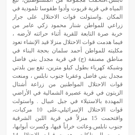
المياه في قرية قريوت وأدوا طقوسا تلمودية في
المكان .واستولت قوات الاحتلال على جرار
زراعي للمواطن شنار محمود زكي عامر من
خربة صرة التابعة للقرية أثناء حراثته لأرضه ،
فيما هدمت قوات الاحتلال منزلا قيد الإنشاء تعود
مكليته للمواطن أحمد سلمان بحجة البناء في
مناطق مصنفة (ج) في قرية مجدل بني فاضل
وشبكة كهرباء بطول كيلو مترين، تقع بين بلدتي
مجدل بني فاضل وعقربا جنوب نابلس ، ومنعت
قوات الاحتلال المواطنين من زراعة أشتال
الزيتون في قرية عصيرة الشمالية في الأراضي
المهددة بالاستيلاء في جبل عبيال . واستولت
قوات الاحتلال الإسرائيلي،على 10 مركبات،
واقتحمت 15 منزلاً في قرية اللبن الشرقية
جنوب نابلس.وعاثت خراباً فيها، وكسرت أبوابها،
ودمرت الممتلكات وهدمت قوات الاحتلال 14