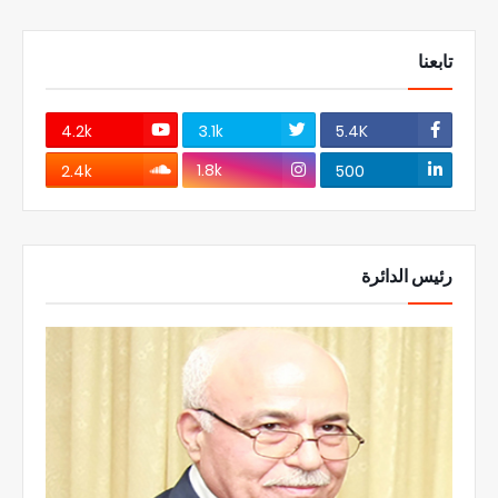
تابعنا
4.2k
3.1k
5.4K
1.8k
2.4k
500
رئيس الدائرة