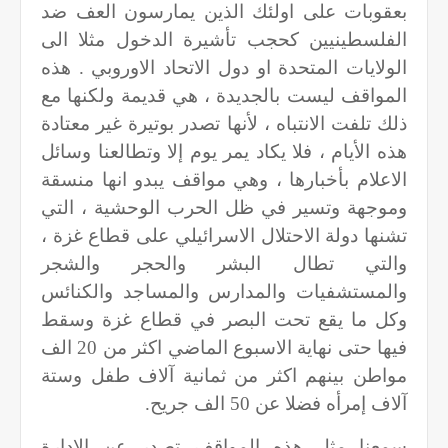
بعقوبات على اولئك الذين يمارسون العف ضد
الفلسطينيين كحجب تأشيرة الدخول مثلا الى
الولايات المتحدة او دول الاتحاد الاوروبي . هذه
المواقف ليست بالجديدة ، هي قديمة ولكنها مع
ذلك تلفت الانتباه ، لأنها تصدر بوتيرة غير معتادة
هذه الأيام ، فلا يكاد يمر يوم إلا وتطالعنا وسائل
الاعلام بأخبارها ، وهي مواقف يبدو انها منسقة
وموجهة وتسير في ظل الحرب الوحشية ، التي
تشنها دولة الاحتلال الاسرائيلي على قطاع غزة ،
والتي تطال البشر والحجر والشجر
والمستشفيات والمدارس والمساجد والكنائس
وكل ما يقع تحت البصر في قطاع غزة وسقط
فيها حتى نهاية الاسبوع الماضي اكثر من 20 الف
مواطن بينهم اكثر من ثمانية آلاف طفل وستة
آلاف إمرأه فضلا عن 50 الف جريح
.
سمعنا مثل هذه المواقف تصدر عن الادارة