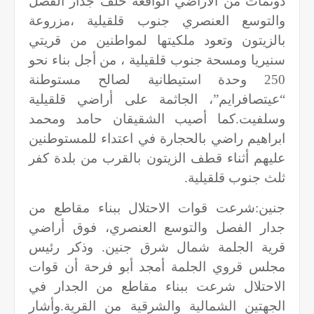
دونمات من الأراضي الواقعة خلف جدار الفصل
والتوسع العنصري جنوب قلقيلية ،مزروعة
بالزيتون وتعود ملكيتها لمواطنين من قريتي
سنيريا ومسحة جنوب قلقيلية ، من أجل بناء نحو
250 وحدة استيطانية لصالح مستوطنة
“عيتصافرايم”، الجاثمة على أراضي قلقيلية
وسلفيت.كما أصيب الشقيقان حامد ومحمد
ابراهيم راضي بالحجارة في اعتداء للمستوطنين
عليهم أثناء قطف الزيتون بالقرب من بلدة كفر
ثلث جنوب قلقيلية
.
جنين:شرعت قوات الاحتلال ببناء مقاطع من
جدار الفصل والتوسع العنصري، فوق أراضي
قرية الجلمة شمال شرق جنين. وذكر رئيس
مجلس قروي الجلمة أمجد أبو فرحة أن قوات
الاحتلال شرعت ببناء مقاطع من الجدار في
الجهتين الشمالية والشرقية من القرية.وأشار