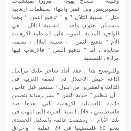
وكتيبة ” نتساح يهودا ” مرورا بميلشيات
سموتريتش وبن غفير وانتهاء بمنظمات ارهابية
مثل ” شبيبة التلال ” و ” تدفيع الثمن ” وهما
مسميان لعنوان واحد ، فشبيبة التلال ، هي
الواجهة المدنية للتمويه على المنظمة الارهابية
الأم ” تدفيع الثمن ” ، شبيبة التلال ، تسمية
محايدة ، أما ” تدفيع الثمن ” فالإرهاب فيها
مرادف للتسمية
.
وللتوضيح هنا ، فقد أفاد شاحر غليك مراسل
إذاعة جيش الاحتلال في الضفة الغربية في
الثالث والعشرين من ايلول / سبتمبر قبل عامين
، أن تنظيم ” جباية الثمن ” نشر رسالة تتضمن
قائمة بالعمليات الإرهابية التي نفذها ضد
فلسطينيين ، خلال السنة العبرية التي انتهت في
تلك الأيام ، وتضمنت قائمة بالتنكيل الجسدي
بنحو 60 فلسطينيًا في 20 عملية ، وإحراق