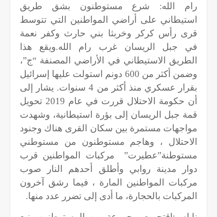
رام الله: شرع مستوطنون بشق طريق
استيطاني على أراضي المواطنين التي تتوسط
قرى رأس كركر وخربثا بني حارث وكفر نعمة
في جبل الريسان غرب رام الله.ويقع هذا
الطريق الاستيطاني في الأراضي المصنفة “ج”،
وضمن أكثر من 600 دونم استولت عليها إسرائيل
بقرار عسكري منذ أكثر من 4 سنوات. يشار إلى
أن حكومة الاحتلال قررت في عام 2019 تحويل
قمة جبل الريسان إلى بؤرة استيطانية، وشهدت
مواجهات مستمرة بين سكان القرى هناك وجنود
الاحتلال ، وهاجم مستوطنون من مستوطني
مستوطنة”عطيرت” مركبات المواطنين قرب
دوار مدينة روابي وأطلق أحدهم النار صوب
مركبات المواطنين المارة ، فيما رشق آخرون
المركبات بالحجارة، ما أدى إلى تضرر عدد منها
.
نابلس:اقتحمت مجموعة من المستوطنين، نبع