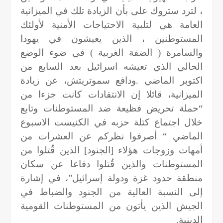
، لترد ستروك على بأن الزيادة تلك في الميزانية
العامة هي لتلبية الاحتياجات الأمنية لأولئك
المستوطنين ، الذين يعيشون في يهودا
والسامرة ( الضفة الغربية ) في ضوء الوضع
الحالي الذي تعيشه اسرائيل بعد السابع من
اكتوبر الماضي .ودافع سموتريتش، عن زيادة
الميزانية، قائلا إن الانتقادات كانت جزءا من
“حملة تحريض فظيعة ضد المستوطنات وتابع
خلال اجتماع كتلة حزبه في الكنيست الاسبوع
الماضي “ أصرفوا نظركم عن العشرات من
أمهات وزوجات هؤلاء [الجنود] الذين قُتلوا من
المستوطنات والذين قُتلوا دفاعا عن سكان
منطقة حدود غزة ودولة إسرائيل”، في إشارة
إلى النسبة العالية من الجنود والضباط في
الجيش الذين يأتون من المستوطنات القومية
الدينية
.