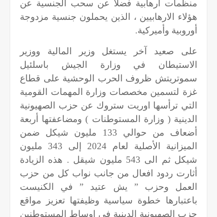
منظمات ارهابية فضلا عن سحب الجنسية عن
هؤلاء الارهابيين ، الذين يحملون جنسية مزدوجة
أوروبية وأميركية
.
على صعيد آخر يستغل وزير المالية ووزير
الاستيطان في وزارة الجيش باسلئيل
سموتريتش ظروف الحرب الوحشية على قطاع
غزة لتسمين مخصصات وزارة المهمات القومية
التي ترأسها اوريت ستروك عن حزب الصهيونية
الدينية ( وزارة المستوطنات ) ومضاعفتها أربعة
أضعاف من حوالي 133 مليون شيكل ضمن
الميزانية الأصلية لعام 2024 إلى 343 مليون
شيكل ثم الى 543 مليون شيقل . هذه الزيادة
أثارت ردود افعال من جانب نواب كل من حزب
العمل وحزب ” يش عتيد ” في الكنيست
باعتبارها خطوة سياسية وظيفتها تعزيز مواقع
حزب الصهيونية الدينية في اوساط المستوطنين