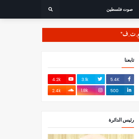
صوت فلسطين
تابعنا
4.2k
3.1k
5.4K
1.8k
2.4k
500
رئيس الدائرة