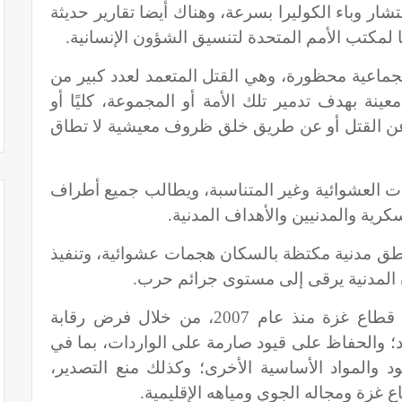
ر وباء الكوليرا بسرعة، وهناك أيضا تقارير حديثة
ا لمكتب الأمم المتحدة لتنسيق الشؤون الإنسانية.
لجماعية محظورة، وهي القتل المتعمد لعدد كبير من
نة بهدف تدمير تلك الأمة أو المجموعة، كليًا أو
ية عن القتل أو عن طريق خلق ظروف معيشية لا تطاق
ات العشوائية وغير المتناسبة، ويطالب جميع أطراف
سكرية والمدنيين والأهداف المدنية.
طق مدنية مكتظة بالسكان هجمات عشوائية، وتنفيذ
 المدنية يرقى إلى مستوى جرائم حرب.
وتفرض سلطات الاحتلال حصارا على قطاع غزة منذ عام 2007، من خلال فرض رقابة
؛ والحفاظ على قيود صارمة على الواردات، بما في
وقود والمواد الأساسية الأخرى؛ وكذلك منع التصدير،
غزة ومجاله الجوي ومياهه الإقليمية.