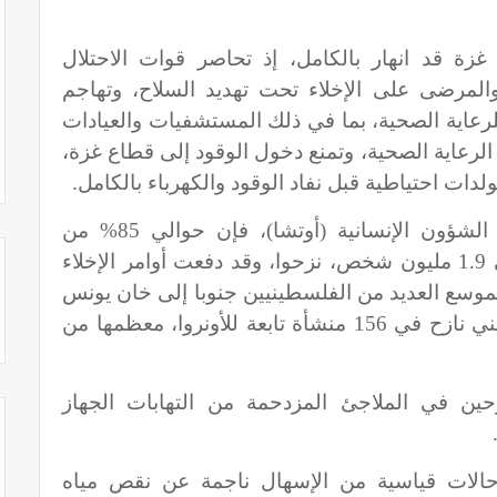
زة قد انهار بالكامل، إذ تحاصر قوات الاحتلال
والمرضى على الإخلاء تحت تهديد السلاح، وتهاجم
لرعاية الصحية، بما في ذلك المستشفيات والعيادات
لرعاية الصحية، وتمنع دخول الوقود إلى قطاع غزة،
ت احتياطية قبل نفاد الوقود والكهرباء بالكامل.
ووفقا لمكتب الأمم المتحدة لتنسيق الشؤون الإنسانية (أوتشا)، فإن حوالي 85% من
الفلسطينيين في قطاع غزة، أو حوالي 1.9 مليون شخص، نزحوا، وقد دفعت أوامر الإخلاء
الموسع العديد من الفلسطينيين جنوبا إلى خان يونس
ورفح، ويقيم حوالي 1.2 مليون فلسطيني نازح في 156 منشأة تابعة للأونروا، معظمها من
زحين في الملاجئ المزدحمة من التهابات الجهاز
حالات قياسية من الإسهال ناجمة عن نقص مياه