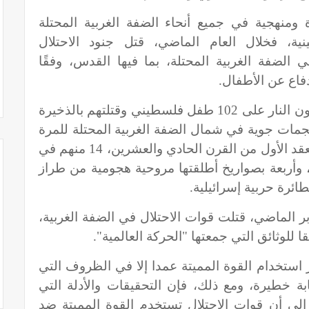
منهجية في جميع أنحاء الضفة الغربية المحتلة
ية، فخلال العام الماضي، قتل جنود الاحتلال
لسطينيًا في الضفة الغربية المحتلة، بما فيها القدس، وفقًا
دفاع عن الأطفال.
فقد أطلقت قوات الاحتلال والمستوطنون النار على 102 طفل فلسطيني وقتلتهم بالذخيرة
لا فلسطينيا بهجمات جوية في شمال الضفة الغربية المحتلة للمرة
الأولى منذ الانتفاضة الثانية في أوائل العقد الأول من القرن الحادي والعشرين، 14 منهم في
وأربعة بصواريخ أطلقتها مروحية هجومية من طراز
ئرة حربية إسرائيلية.
ر الماضي، قتلت قوات الاحتلال في الضفة الغربية،
 استخدام القوة المميتة عمدا إلا في الظروف التي
ابة خطيرة، ومع ذلك، فإن التحقيقات والأدلة التي
 إلى أن قوات الاحتلال تستخدم القوة المميتة ضد