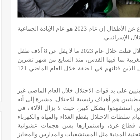
معا- قالت جمعية الحركة العالمية للدفاع عن الأطفال إن عام 2023 هو عام الإبادة الجماعية
ال الإسرائيلي.
وبينت "الحركة العالمية" أن قوات الاحتلال قتلت خلال عام 2023 ما لا يقل عن 8 آلاف طفل
 في الضفة الغربية بما فيها القدس، منذ السابع من شهر تشرين
أول/ اكتوبر الماضي، ليبلغ عدد الأطفال الذين قتلتهم في الضفة خلال العام الماضي 121
ين على يد قوات الاحتلال خلال العام الماضي غير
ينيين هم أهداف رئيسية للاحتلال، مشيرة إلى أنه
ذين استشهدوا بشكل كبير، حيث لا يزال الآلاف في
م سلطات الاحتلال بقطع الغذاء والمياه والكهرباء
لي قطاع غزة، واستمرارها بشن هجمات عشوائية
لتحتية المدنية مثل المستشفيات والمدارس والمخابز