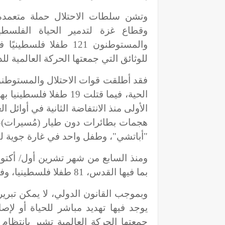
وتشن سلطات الاحتلال حملة متعمدة و
وقطاع غزة لتدمير الحياة الفلسطين
والمستوطنون 121 طفلا ف
للوثائق التي جمعتها الحركة العالمية لل
الحية، فيما قتلت 19 طف
هجمات بطائرات دون طيار (مُسيرات)، 
"أباتشي"، وطفل واحد في غارة جوية لطا
ومنذ السابع من شهر تشرين أول/ أكتوب
بما فيها القدس، 81 طفلا فلسطينيا، وفقا للوثائق التي جمعتها "الحركة العالمية".
وبموجب القانون الدولي، لا يمكن تبرير
يوجد فيها تهديد مباشر للحياة أو لإص
جمعتها الحركة العالمية تشير بانتظام