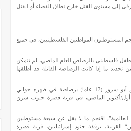
قى إلى مستوى القتل خارج نطاق القضاء أو القتل
جم المستوطنون المواطنين الفلسطينيين، في جميع
 طفل فلسطيني بالرصاص العام الماضي، لم تتمكن
ن تحديد ما إذا كانت الرصاصة القاتلة قد أطلقها
فقد أصيب الطفل عبادة سعيد عوض أبو سرور (17 عاما) برصاصة في ظهره حوالي
لثة عصرا، في 11 تشرين أول/أكتوبر الماضي، في قرية قصرة جنوب شرق
 العالمية"، اقتحم ما لا يقل عن سبعة مستوطنين
لقريبة، برفقة جنود إسرائيليين، قرية قصرة