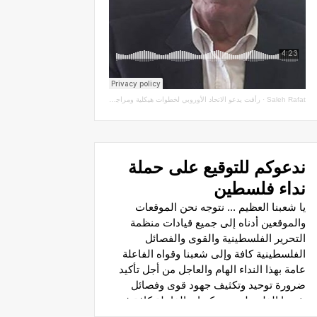
Saleh Rafat
·
رأفت يدعو الاتحاد الأوروبي لخطوات هيكلية ومراجعة اتفاقيات الشراكة مع سلطة الاحتلال