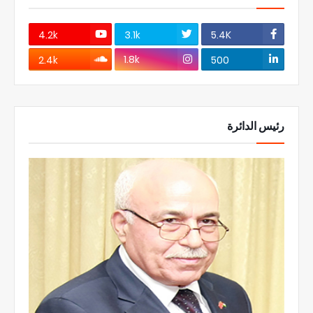
4.2k
3.1k
5.4K
1.8k
2.4k
500
رئيس الدائرة