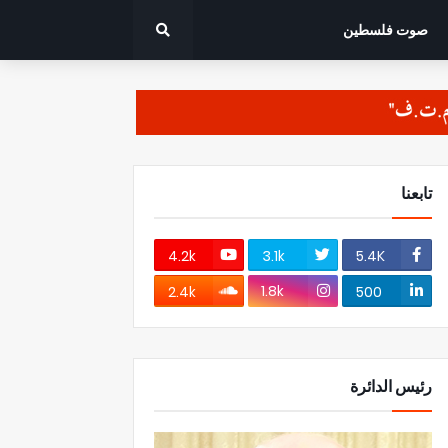
صوت فلسطين
تابعنا
4.2k
3.1k
5.4K
1.8k
2.4k
500
رئيس الدائرة