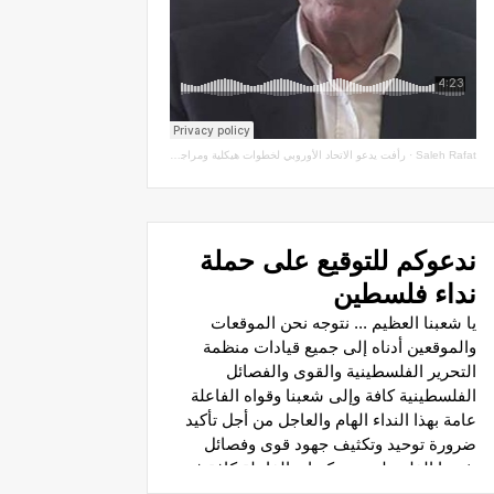
Saleh Rafat
·
رأفت يدعو الاتحاد الأوروبي لخطوات هيكلية ومراجعة اتفاقيات الشراكة مع سلطة الاحتلال