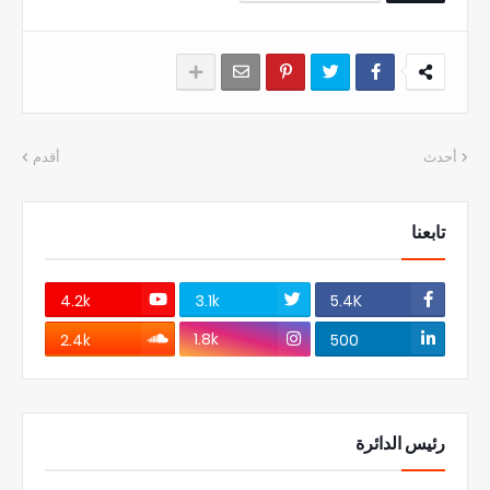
أحدث
أقدم
تابعنا
4.2k
3.1k
5.4K
1.8k
2.4k
500
رئيس الدائرة