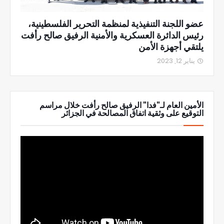
عضو اللجنة التنفيذية لمنظمة التحرير الفلسطينية،
رئيس الدائرة العسكرية والأمنية الرفيق صالح رأفت
يلتقي أجهزة الأمن
يناير 12, 2023
الأمين العام لـ"فدا" الرفيق صالح رأفت خلال مراسم
التوقيع على وثقية اتفاق المصالحة في الجزائر