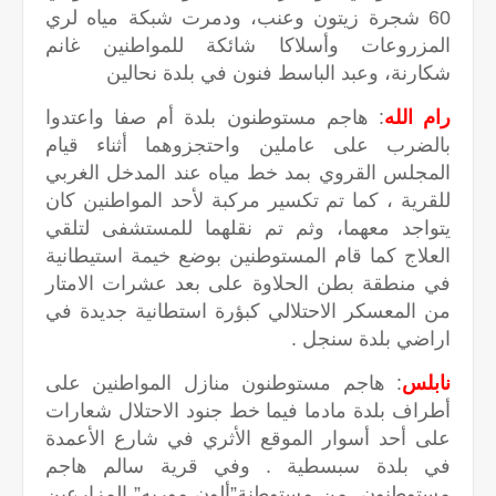
60 شجرة زيتون وعنب، ودمرت شبكة مياه لري
المزروعات وأسلاكا شائكة للمواطنين غانم
شكارنة، وعبد الباسط فنون في بلدة نحالين
رام الله
: هاجم مستوطنون بلدة أم صفا واعتدوا
بالضرب على عاملين واحتجزوهما أثناء قيام
المجلس القروي بمد خط مياه عند المدخل الغربي
للقرية ، كما تم تكسير مركبة لأحد المواطنين كان
يتواجد معهما، وثم تم نقلهما للمستشفى لتلقي
العلاج كما قام المستوطنين بوضع خيمة استيطانية
في منطقة بطن الحلاوة على بعد عشرات الامتار
من المعسكر الاحتلالي كبؤرة استطانية جديدة في
اراضي بلدة سنجل .
نابلس
: هاجم مستوطنون منازل المواطنين على
أطراف بلدة مادما فيما خط جنود الاحتلال شعارات
على أحد أسوار الموقع الأثري في شارع الأعمدة
في بلدة سبسطية . وفي قرية سالم هاجم
مستوطنون من مستوطنة”ألون موريه” المزارعين