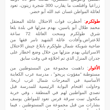
زراعيا واقتلعت ما يقارب 300 شجرة زيتون، تعود
لعائلة المواطن غسان عبد الله أبو خضر.
طولكرم
: أخطرت قوات الاحتلال عائلة المعتقل
محمد طلال أبو ياسين، بهدم منزلها في بلدة بلعا
شرق طولكرم ومنحت العائلة 72 ساعة
للاعتراض.وأفادت عائلة الشهيد تامر فقها من
ضاحية شويكة شمال طولكرم بابلاغ جيش الاحتلال
الاسرائيلي بهدم منزلها من خلال وضع اخطار على
جدران المنزل الذي تم اخلاؤه في وقت سابق
الأغوار
: داهمت مجموعة من المستوطنين من
مستوطنة “مفؤوت يريحو” ، مدرسة عرب الكعابنة
الأساسية في المعرجات شمال غرب اريحا.
وحاولت اقتحام البوابة الرئيسية للمدرسة قبل
تصدي المواطنين لهم في المنطقة ، وفي خربة
مكحول تمت سرقة فرس تعود للمواطن يوسف
بشارات من قبل مجموعة من المستوطنين ، فيما