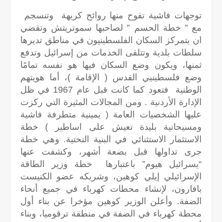
توجهات فاشية تفوح منها روائح كريهة وتنسجم
مع ” خطة الحسم ” لصاحبها سموتريتش وتقضي
ان يتمركز السكان الفلسطينيون في مناطق تديرها
سلطات بلدية وتتلقى الخدمات من إسرائيل وتدفع
ثمنها، ويكون وضع السكان فيها هو نفسه تمامًا
وضع فلسطينيي القدس ( الإقامة )، أما هويتهم
الوطنية فتعود كما كانت قبل عام 1967 في ظل
الإدارة الأردنية . ومن المجالات المثيرة التي ركزت
عليها الشخصيات العامة ( يمينية متطرفة فاشية
ومسيحانية بليدة تعيش على اساطير ) خطة
الاستثمار الاستثنائي في البنية التحتية. وهي خطة
جرى تداولها قبل بضعة أشهر، وكشفت عنها
“يسرائيل هيوم” باعتبارها خطة وزير الطاقة
الإسرائيلي إيلي كوهين، وشريكه عضو الكنيست
بافارون، لإنشاء محطات كهرباء في جميع أنحاء
الضفة. وأعلن الوزير كوهين مؤخرا عن بناء أول
محطة كهرباء في الضفة في منطقة ترقوميا، وبناء