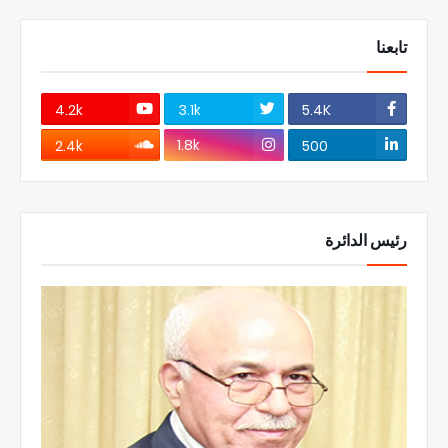
تابعنا
4.2k
3.1k
5.4K
1.8k
2.4k
500
رئيس الدائرة