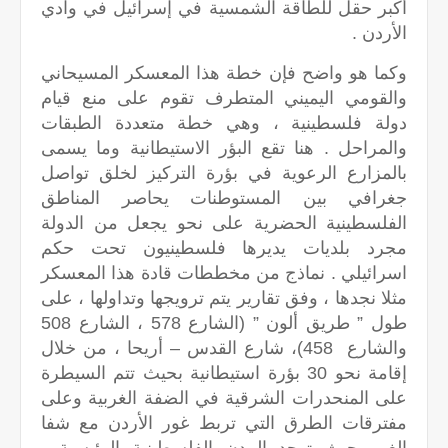
أكبر حقل للطاقة الشمسية في إسرائيل في وادي
الأردن .
وكما هو واضح فإن خطة هذا المعسكر المسيحاني
والقومي اليميني المتطرف تقوم على منع قيام
دولة فلسطينية ، وهي خطة متعددة الطبقات
والمراحل . هنا تقع البؤر الاستيطانية وما يسمى
بالمزارع الرعوية في بؤرة التركيز لخلق تواصل
جغرافي بين المستوطنات يحاصر المناطق
الفلسطينية الحضرية على نحو يجعل من الدولة
مجرد بلديات يديرها فلسطينيون تحت حكم
اسرائيلي . نماذج من مخططات قادة هذا المعسكر
مثلا نجدها ، وفق تقارير يتم ترويجها وتداولها ، على
طول ” طريق ألون ” (الشارع 578 ، الشارع 508
والشارع 458)، شارع القدس – أريحا ، من خلال
إقامة نحو 30 بؤرة استيطانية بحيث تتم السيطرة
على المنحدرات الشرقية في الضفة الغربية وعلى
مفترقات الطرق التي تربط غور الأردن مع شفا