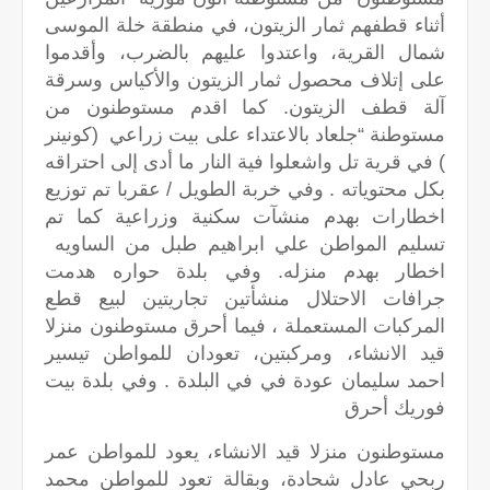
أثناء قطفهم ثمار الزيتون، في منطقة خلة الموسى
شمال القرية، واعتدوا عليهم بالضرب، وأقدموا
على إتلاف محصول ثمار الزيتون والأكياس وسرقة
آلة قطف الزيتون. كما اقدم مستوطنون من
مستوطنة “جلعاد بالاعتداء على بيت زراعي (كونينر
) في قرية تل واشعلوا فية النار ما أدى إلى احتراقه
بكل محتوياته . وفي خربة الطويل / عقربا تم توزيع
اخطارات بهدم منشآت سكنية وزراعية كما تم
تسليم المواطن علي ابراهيم طبل من الساويه
اخطار بهدم منزله. وفي بلدة حواره هدمت
جرافات الاحتلال منشأتين تجاريتين لبيع قطع
المركبات المستعملة ، فيما أحرق مستوطنون منزلا
قيد الانشاء، ومركبتين، تعودان للمواطن تيسير
احمد سليمان عودة في في البلدة . وفي بلدة بيت
فوريك أحرق
مستوطنون منزلا قيد الانشاء، يعود للمواطن عمر
ربحي عادل شحادة، وبقالة تعود للمواطن محمد