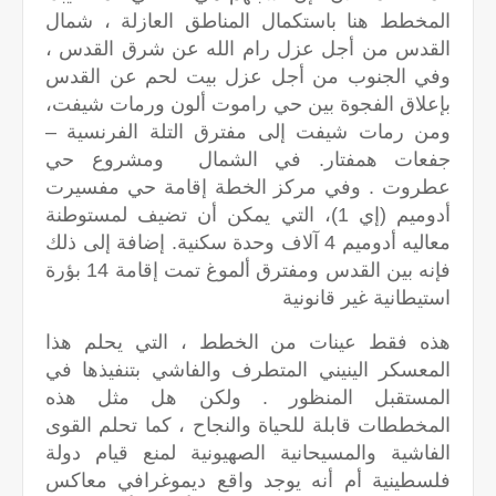
المخطط هنا باستكمال المناطق العازلة ، شمال
القدس من أجل عزل رام الله عن شرق القدس ،
وفي الجنوب من أجل عزل بيت لحم عن القدس
بإعلاق الفجوة بين حي راموت ألون ورمات شيفت،
ومن رمات شيفت إلى مفترق التلة الفرنسية –
جفعات همفتار. في الشمال ومشروع حي
عطروت . وفي مركز الخطة إقامة حي مفسيرت
أدوميم (إي 1)، التي يمكن أن تضيف لمستوطنة
معاليه أدوميم 4 آلاف وحدة سكنية. إضافة إلى ذلك
فإنه بين القدس ومفترق ألموغ تمت إقامة 14 بؤرة
استيطانية غير قانونية
هذه فقط عينات من الخطط ، التي يحلم هذا
المعسكر الينيني المتطرف والفاشي بتنفيذها في
المستقبل المنظور . ولكن هل مثل هذه
المخططات قابلة للحياة والنجاح ، كما تحلم القوى
الفاشية والمسيحانية الصهيونية لمنع قيام دولة
فلسطينية أم أنه يوجد واقع ديموغرافي معاكس