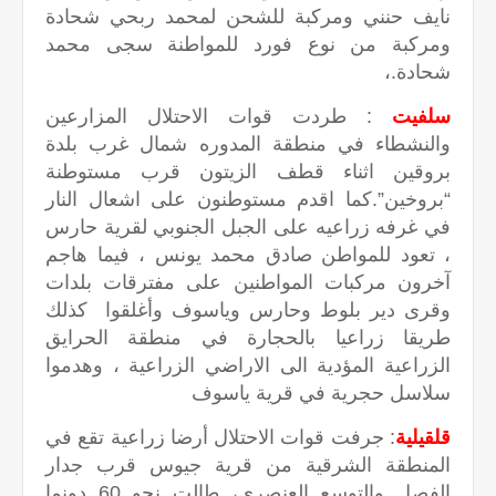
نايف حنني ومركبة للشحن لمحمد ربحي شحادة
ومركبة من نوع فورد للمواطنة سجى محمد
شحادة.،
سلفيت
: طردت قوات الاحتلال المزارعين
والنشطاء في منطقة المدوره شمال غرب بلدة
بروقين اثناء قطف الزيتون قرب مستوطنة
“بروخين”.كما اقدم مستوطنون على اشعال النار
في غرفه زراعيه على الجبل الجنوبي لقرية حارس
، تعود للمواطن صادق محمد يونس ، فيما هاجم
آخرون مركبات المواطنين على مفترقات بلدات
وقرى دير بلوط وحارس وياسوف وأغلقوا كذلك
طريقا زراعيا بالحجارة في منطقة الحرايق
الزراعية المؤدية الى الاراضي الزراعية ، وهدموا
سلاسل حجرية في قرية ياسوف
قلقيلية
: جرفت قوات الاحتلال أرضا زراعية تقع في
المنطقة الشرقية من قرية جيوس قرب جدار
الفصل والتوسع العنصري، طالت نحو 60 دونما