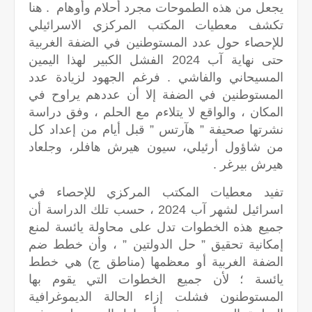
يجعل من هذه الطموحات مجرد أحلام وأوهام . هنا
تكشف معطيات المكتب المركزي الاسرائيلي
للإحصاء حول عدد المستوطنين في الضفة الغربية
حتى نهاية آب 2024 الفشل الكبير لهذا اليمين
المسيحاني والفاشي . فرغم الجهود لزيادة عدد
المستوطنين في الضفة إلا أن عددهم يراوح في
المكان ، والواقع لا يتلاءم مع الحلم ، وفق دراسة
نشرتها صحيفة ” هآرتس ” قبل أيام من إعداد كل
من شاؤول أرئيلي، سيون هيرش هافلر، وجلعاد
هيرش بيرغر .
تفيد معطيات المكتب المركزي للإحصاء في
اسرائيل لشهر آب 2024 ، حسب تلك الدراسة أن
جميع هذه الخطوات تدل على محاولة يائسة لمنع
إمكانية تحقيق ” حل الدولتين ” ، وأن خطط ضم
الضفة الغربية أو معظمها (مناطق ج) هي خطط
يائسة ؛ لأن جميع الخطوات التي يقوم بها
المستوطنون فشلت إزاء الحالة الديموغرافية