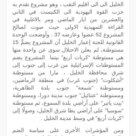
الخليل الى الى اقليم النقب ، وهو مشروع تقدم به
حزب القوة اليهودية الى الكنيست في الثاني
والعشرين من ايار الماضي ومر بالاغلبية في
القراءة التمهيدية الاولى حيث صوت لصالح
المشروع 52 عضوا وعارضه 37 . وأوضحت الوحدة
القانونية للجنة إعمار الخليل أن المشروع يضمُّ 15
مستوطنة، لم يعلن الاحتلال سوى عن واحدة منها
هي مستوطنة “كريات أربع” بينما المشروع يضم
المستوطنات الإسرائيلية من غرب إلى جنوب إلى
شرق محافظة الخليل ، مارا من مستوطنة
“أشكلوت” (جنوب غرب) في منطقة الرماضين،
ومستوطنة “شمعة” جنوب بلدة الظاهرية،
ومستوطنة “عتنائيل” جنوب مدينة دورا، ومستوطنة
“بيت ياتير” على أراضي بلدة السموع، ثم مستوطنة
“سوسيا” على أراضي يطا شرق الخليل، وصولًا إلى
“كريات أربع” في وسط مدينة الخليل .
ومن المؤشرات الأخرى على سياسة الضم