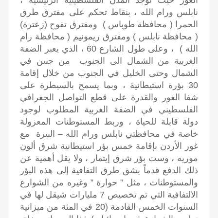
الغور حيث توجد المدن الفلسطينية الرئيسية ،
نابلس ورام الله ، بنقاط تحكم على مفترق طرق
الحمرا ( محافظة طوباس ) ومفترق تفوح (زعترة)
( محافظة نابلس ) ومفترق ريمونيم ( محافظة رام
الله ) ، وعلى طول الشارع 60 ، الذي يعبر الضفة
الغربية من الشمال الى الجنوب من جنين في
الشمال وحتى الخليل في الجنوب من خلال إقامة
30 بؤرة استيطانية ، وبما يسمح بالسيطرة على
شفا الغور والقدرة على قطع التواصل الجغرافي
الفلسطيني في الضفة الغربية المطلوب لوجود
دولة قابلة للحياة ، وربط المستوطنات المعزولة
خاصة في محافظتي نابلس ورام الله – البيرة مع
غور الأردن بإقامة خمس بؤر استيطانية شرق ألون
موريه ، وست بؤر شرق إيتمار ، ولا يقل أهمية عن
ذلك الدفع قدماً بشق طرق التفافية إلى هذه البؤر
والمستوطنات ، مثل ” حوارة ” وغيره من الشوارع
الالتفافية التي تم تخصيص 7 مليارات شيقل لها في
السنوات الخمس القادمة (20 في المئة من ميزانية