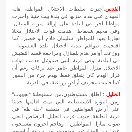
القدس
:أجبرت سلطات الاحتلال المواطنة هالة
العبيدي على هدم منزلها في بلدة بيت حنينا وأجبرت
مواطنا آخر في البلدة على إزالة منزله المتنقل،
وفي مخيم شعفاط هدمت قوات الاحتلال محلا
تجاريا يعود للمواطن سليمان فلاح أبو خضير. كما
اقتحمت طواقم بلدية الاحتلال بلدة العيسوية ،
ووزعت أوامر هدم للمنازل ومراجعة قسم التفتيش
في البلدية. وفي قرية النبي صموئيل هدمت قوات
الاحتلال منزل المواطن عامر عيد بركات رغم أن
قرار الهدم كان يتعلق فقط بهدم جزء من السور
كما قامت بتجريف أراضٍ زراعية، في القرية..
الخليل
: أطلق مستوطنون،من مستوطنة “نجهوت”
ومن البؤرة الاستيطانية التي تمت اقامتها حديثا
على أراض المواطنين في منطقة “خلة طه” في
قرية الطبقة جنوب غرب الخليل الرصاص الحي
صوب منازل المواطنين . وهاجم آخرون مسلحون
عددا من المزارعين ومنعوهم من حراثة أراضيهم