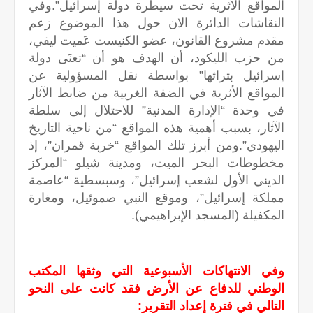
المواقع الأثرية تحت سيطرة دولة إسرائيل”.وفي
النقاشات الدائرة الان حول هذا الموضوع زعم
مقدم مشروع القانون، عضو الكنيست عَميت ليفي،
من حزب الليكود، أن الهدف هو أن “تعنَى دولة
إسرائيل بتراثها” بواسطة نقل المسؤولية عن
المواقع الأثرية في الضفة الغربية من ضابط الآثار
في وحدة “الإدارة المدنية” للاحتلال إلى سلطة
الآثار، بسبب أهمية هذه المواقع “من ناحية التاريخ
اليهودي”.ومن أبرز تلك المواقع “خربة قمران”، إذ
مخطوطات البحر الميت، ومدينة شيلو “المركز
الديني الأول لشعب إسرائيل”، وسبسطية “عاصمة
مملكة إسرائيل”، وموقع النبي صموئيل، ومغارة
المكفيلة (المسجد الإبراهيمي).
وفي الانتهاكات الأسبوعية التي وثقها المكتب
الوطني للدفاع عن الأرض فقد كانت على النحو
التالي في فترة إعداد التقرير: