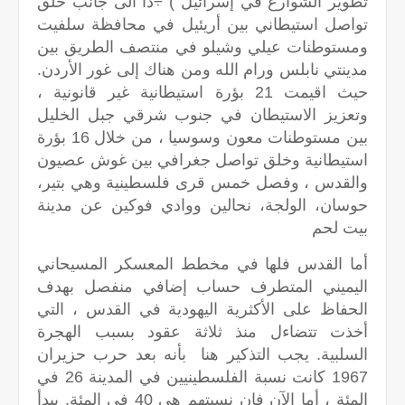
تطوير الشوارع في إسرائيل ) ÷ذا الى جانب خلق
تواصل استيطاني بين أريئيل في محافظة سلفيت
ومستوطنات عيلي وشيلو في منتصف الطريق بين
مدينتي نابلس ورام الله ومن هناك إلى غور الأردن.
حيث اقيمت 21 بؤرة استيطانية غير قانونية ،
وتعزيز الاستيطان في جنوب شرقي جبل الخليل
بين مستوطنات معون وسوسيا ، من خلال 16 بؤرة
استيطانية وخلق تواصل جغرافي بين غوش عصيون
والقدس ، وفصل خمس قرى فلسطينية وهي بتير،
حوسان، الولجة، نحالين ووادي فوكين عن مدينة
بيت لحم
أما القدس فلها في مخطط المعسكر المسيحاني
اليميني المتطرف حساب إضافي منفصل بهدف
الحفاظ على الأكثرية اليهودية في القدس ، التي
أخذت تتضاءل منذ ثلاثة عقود بسبب الهجرة
السلبية. يجب التذكير هنا بأنه بعد حرب حزيران
1967 كانت نسبة الفلسطينيين في المدينة 26 في
المئة ، أما الآن فإن نسبتهم هي 40 في المئة. يبدأ