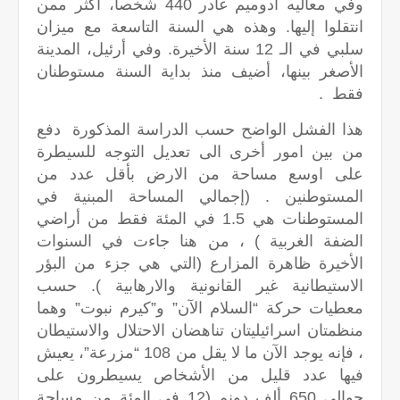
وفي معاليه أدوميم غادر 440 شخصاً، أكثر ممن
انتقلوا إليها. وهذه هي السنة التاسعة مع ميزان
سلبي في الـ 12 سنة الأخيرة. وفي أرئيل، المدينة
الأصغر بينها، أضيف منذ بداية السنة مستوطنان
فقط .
هذا الفشل الواضح حسب الدراسة المذكورة دفع
من بين امور أخرى الى تعديل التوجه للسيطرة
على اوسع مساحة من الارض بأقل عدد من
المستوطنين . (إجمالي المساحة المبنية في
المستوطنات هي 1.5 في المئة فقط من أراضي
الضفة الغربية ) ، من هنا جاءت في السنوات
الأخيرة ظاهرة المزارع (التي هي جزء من البؤر
الاستيطانية غير القانونية والارهابية ). حسب
معطيات حركة “السلام الآن” و”كيرم نبوت” وهما
منظمتان اسرائيليتان تناهضان الاحتلال والاستيطان
، فإنه يوجد الآن ما لا يقل من 108 “مزرعة”، يعيش
فيها عدد قليل من الأشخاص يسيطرون على
حوالى 650 ألف دونم (12 في المئة من مساحة