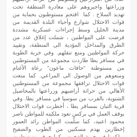
وزراعتها واجبروهم على مغادرة المنطقة تحت
تهديد السلاح . كما اقتحم مستوطنون بحماية من
قوات الاحتلال شوارع وأحياء البلدة القديمة من
مدينة الخليل وسط إجراءات عسكرية مشددة
فرضت على المواطنين ، شملت إغلاق عدد من
الطرق والمداخل المؤدية الى المنطقة، وتقييد
حركة المواطنين ومنع تنقلهم. وفي خربة الطوبة
في مسافر يطا طاردت مجموعة من المستوطنين
من مستوطنة “حافات ماعون” رعاة الأغنام
ومنعوهم من الوصول الى المراعي. كما منعت
قوات الاحتلال ترافقها مجموعة من المستوطنين
الأهالي من حراثة أراضيهم وزراعتها بالمحاصيل
الشتوية، بالقرب من سوسيا في مسافر يطا. وفي
قرية التبان بمسافر يطا ، أخطرت قوات الاحتلال
بوقف العمل في بركس تعود ملكيته للمواطن ناصر
محمود اعبيد، كما سلّمت المواطن رائد العمور
إخطارين بهدم مسكنين من الطوب والصفيح
يملكهما في خربة الفخيت . كما جرف مستوطنون