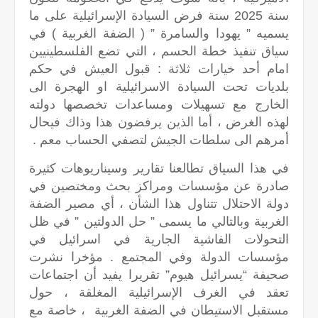
سنة 2025 سنة فرض السيادة الإسرائيلية على ما
يسميه ” يهودا والسامرة ” ( الضفة الغربية ) في
سياق تنفيذ خطة الحسم ، التي تضع الفلسطينيين
امام أحد خيارات ثلاثة : قبول العيش في حكم
بلديات تحت السيادة الاسرائيلية او الهجرة الى
الخارج مع تسهيلات ومساعدات تخصصها دولته
لهذه الغرض ، أما الذين يرفضون هذا وذاك فيحال
أمرهم الى سلطات الجيش لتصفي الحساب معم .
في هذا السياق تطالعنا تقارير وسيناريوهات كثيرة
صادرة عن مؤسسات ومراكز بحث ومختصين في
دولة الاحتلال تتناول هذا الشأن ، أي مصير الضفة
الغربية وبالتالي ما يسمى ” حل الدولتين ” في ظل
التحولات الفاشية الجارية في اسرائيل في
مؤسسات الدولة وفي المجتمع . مؤخرا نشرت
صحيفة “يسرائيل هيوم” تقريرا يفيد أن اجتماعات
تعقد في الغرف الإسرائيلية المغلقة ، حول
مستقبل الاستيطان في الضفة الغربية ، خاصة مع