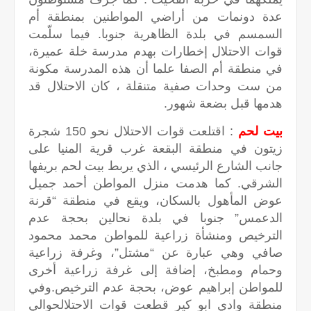
عدة دونمات من أراضي المواطنين بمنطقة أم
السمسم في بلدة الظاهرية جنوبا. فيما سلّمت
قوات الاحتلال إخطارات بهدم مدرسة خلة عميرة،
في منطقة أم الصفا علما أن هذه المدرسة مكونة
من ست وحدات صفية متنقلة ، كان الاحتلال قد
هدمها قبل بضعة شهور.
بيت لحم
: اقتلعت قوات الاحتلال نحو 150 شجرة
زيتون في منطقة البقعة غرب قرية المنيا على
جانب الشارع الرئيسي ، الذي يربط بيت لحم بريفها
الشرقي. كما هدمت منزل المواطن أحمد جميل
عوض المأهول بالسكان، ويقع في منطقة “قرنة
الدعمس” جنوبا في بلدة نحالين بحجة عدم
الترخيص ومنشأة زراعية للمواطن محمد محمود
صافي وهي عبارة عن “مشتل”، وغرفة زراعية
وحمام ومطبخ، إضافة إلى غرفة زراعية أخرى
للمواطن إبراهيم عوض، بحجة عدم الترخيص.وفي
منطقة وادي ابو كير قطعت قوات الاحتلالحوالي