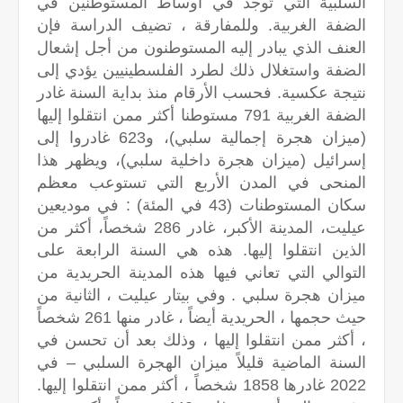
السلبية التي توجد في أوساط المستوطنين في
الضفة الغربية. وللمفارقة ، تضيف الدراسة فإن
العنف الذي يبادر إليه المستوطنون من أجل إشعال
الضفة واستغلال ذلك لطرد الفلسطينيين يؤدي إلى
نتيجة عكسية. فحسب الأرقام منذ بداية السنة غادر
الضفة الغربية 791 مستوطنا أكثر ممن انتقلوا إليها
(ميزان هجرة إجمالية سلبي)، و623 غادروا إلى
إسرائيل (ميزان هجرة داخلية سلبي)، ويظهر هذا
المنحى في المدن الأربع التي تستوعب معظم
سكان المستوطنات (43 في المئة) : في موديعين
عيليت، المدينة الأكبر، غادر 286 شخصاً، أكثر من
الذين انتقلوا إليها. هذه هي السنة الرابعة على
التوالي التي تعاني فيها هذه المدينة الحريدية من
ميزان هجرة سلبي . وفي بيتار عيليت ، الثانية من
حيث حجمها ، الحريدية أيضاً ، غادر منها 261 شخصاً
، أكثر ممن انتقلوا إليها ، وذلك بعد أن تحسن في
السنة الماضية قليلاً ميزان الهجرة السلبي – في
2022 غادرها 1858 شخصاً ، أكثر ممن انتقلوا إليها.