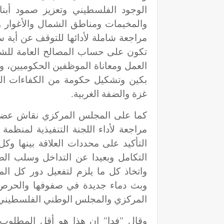
الوجود الفلسطيني وتعزيز صمود أب
والمخيمات ومناطق الشمال والأغوار 
مراجعة شاملة لأدائها للتوقف عن أية 
تكون على حساب المصالح العامة للش
العمل ومعاناة الموظفين الحكوميين، و
بكين وتشكيل حكومة من الكفاءات الو
غزة والضفة الغربية.
كما على المجلس المركزي نقاش عضوي
مراجعة لأداء اللجنة التنفيذية لمنظم
التأكيد على محددات العلاقة بينها 
التكامل وبعيدا عن التداخل وسلب الصل
واتخاذ كل ما يلزم لتفعيل دور كل ال
وبث دماء جديدة في صفوفها والحرص ع
المركزي والمجلس الوطني الفلسطيني وفق
وقال "فدا" إن هذا هو أقل المطلوب 