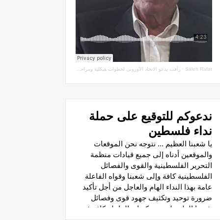
Saleh Rafat
·
رأفت يدعو الاتحاد الأوروبي لخطوات هيكلية ومراجعة اتفاقيات الشراكة مع سلطة الاحتلال