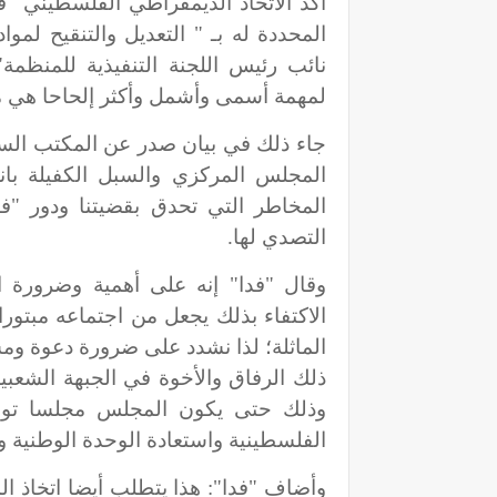
أكد الاتحاد الديمقراطي الفلسطيني "
المحددة له بـ " التعديل والتنقيح ل
نائب رئيس اللجنة التنفيذية للمنظم
لمهمة أسمى وأشمل وأكثر إلحاحا هي مو
جاء ذلك في بيان صدر عن المكتب السي
المجلس المركزي والسبل الكفيلة بان
المخاطر التي تحدق بقضيتنا ودور "ف
التصدي لها.
وقال "فدا" إنه على أهمية وضرورة ا
الاكتفاء بذلك يجعل من اجتماعه مبتور
الماثلة؛ لذا نشدد على ضرورة دعوة وم
ذلك الرفاق والأخوة في الجبهة الشعبية
وذلك حتى يكون المجلس مجلسا توحيد
الفلسطينية واستعادة الوحدة الوطنية وإ
وأضاف "فدا": هذا يتطلب أيضا اتخاذ 