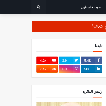
صوت فلسطين
تابعنا
4.2k
3.1k
5.4K
1.8k
2.4k
500
رئيس الدائرة